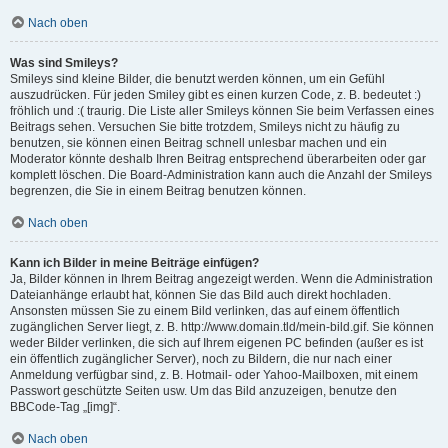
Nach oben
Was sind Smileys?
Smileys sind kleine Bilder, die benutzt werden können, um ein Gefühl
auszudrücken. Für jeden Smiley gibt es einen kurzen Code, z. B. bedeutet :)
fröhlich und :( traurig. Die Liste aller Smileys können Sie beim Verfassen eines
Beitrags sehen. Versuchen Sie bitte trotzdem, Smileys nicht zu häufig zu
benutzen, sie können einen Beitrag schnell unlesbar machen und ein
Moderator könnte deshalb Ihren Beitrag entsprechend überarbeiten oder gar
komplett löschen. Die Board-Administration kann auch die Anzahl der Smileys
begrenzen, die Sie in einem Beitrag benutzen können.
Nach oben
Kann ich Bilder in meine Beiträge einfügen?
Ja, Bilder können in Ihrem Beitrag angezeigt werden. Wenn die Administration
Dateianhänge erlaubt hat, können Sie das Bild auch direkt hochladen.
Ansonsten müssen Sie zu einem Bild verlinken, das auf einem öffentlich
zugänglichen Server liegt, z. B. http://www.domain.tld/mein-bild.gif. Sie können
weder Bilder verlinken, die sich auf Ihrem eigenen PC befinden (außer es ist
ein öffentlich zugänglicher Server), noch zu Bildern, die nur nach einer
Anmeldung verfügbar sind, z. B. Hotmail- oder Yahoo-Mailboxen, mit einem
Passwort geschützte Seiten usw. Um das Bild anzuzeigen, benutze den
BBCode-Tag „[img]“.
Nach oben