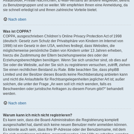
Avatarbilder, Private Nachrichten, E-Mail-Versand an andere Mitglieder, Beitritt
zu Benutzergruppen und so weiter. Wir empfehlen Ihnen eine Anmeldung, da
sie schnell erledigt ist und Ihnen zahlreiche Vorteile bietet.
Nach oben
Was ist COPPA?
COPPA, ausgeschrieben Children’s Online Privacy Protection Act of 1998
(deutsch: Gesetz zum Schutz der Privatsphäre von Kindern im Internet von
1998) ist ein Gesetz in den USA, welches festlegt, dass Websites, die
möglicherweise persönliche Daten von Kindern unter 13 Jahren erheben,
hierzu die Zustimmung der Eltern beziehungsweise des oder der
Erziehungsberechtigten benötigen. Wenn Sie sich unsicher sind, ob dies auf
Sie oder die Website, auf der Sie sich zu registrieren versuchen, zutrifft, ziehen
Sie einen rechtlichen Beistand zu Rate. Bitte beachten Sie, dass phpBB
Limited und der Besitzer dieses Boards keine Rechtsberatung anbieten kann
und nicht die Anlaufstelle für Rechtsangelegenheiten jeglicher Art ist; außer
solchen, die unter der Frage „An wen soll ich mich wenden, falls es
Beschwerden oder juristische Anfragen zu diesem Forum gibt?“ behandelt
werden.
Nach oben
Warum kann ich mich nicht registrieren?
Es kann sein, dass die Board-Administration die Registrierung komplett
ausgeschaltet hat, damit sich keine neuen Benutzer mehr anmelden können.
Es könnte auch sein, dass Ihre IP-Adresse oder der Benutzername, mit dem