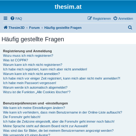
thesim.at
FAQ
Registrieren
Anmelden
S
Thesim3D
Forum
Häufig gestellte Fragen
u
Häufig gestellte Fragen
c
h
Registrierung und Anmeldung
Wozu muss ich mich registrieren?
e
Was ist COPPA?
Warum kann ich mich nicht registrieren?
Ich habe mich registriert, kann mich aber nicht anmelden!
Warum kann ich mich nicht anmelden?
Ich habe mich vor einiger Zeit registriert, kann mich aber nicht mehr anmelden?!
Ich habe mein Passwort vergessen!
Warum werde ich automatisch abgemeldet?
Wozu ist die Funktion „Alle Cookies löschen“?
Benutzerpräferenzen und -einstellungen
Wie kann ich meine Einstellungen ändern?
Wie kann ich verhindern, dass mein Benutzername in der Online-Liste auftaucht?
Die Forenuhr geht falsch!
Ich habe die Zeitzone eingestellt, aber die Forenuhr geht immer noch falsch!
Meine Sprache steht auf diesem Board nicht zur Auswahl!
Was sind das für Bilder, die bei meinem Benutzernamen angezeigt werden?
Wie verwende ich einen Avatar?