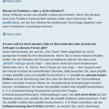
Nach oben
Warum ist Funktion x oder y nicht enthalten?
Diese Software wurde von phpBB Limited geschrieben. Wenn Sie denken,
dass eine Funktion implementiert werden sollte, dann besuchen Sie
phpBB Ideas
, wo Sie Ihre Stimme für bestehende Vorschläge abgeben oder
neue Funktionen vorschlagen können.
Nach oben
An wen soll ich mich wenden, falls es Beschwerden oder juristische
Anfragen zu diesem Forum gibt?
Jeder Administrator, der auf der „Das Team“-Seite aufgeführt ist, ist ein
geeigneter Kontakt für Ihre Beschwerde. Wenn Sie so keine Antwort erhalten,
sollten Sie den Besitzer der Domain kontaktieren (führen Sie dazu eine
„WHOIS“-Abfrage
durch) oder — falls diese Seite bei einem kostenlosen
Webhoster wie z. B. Yahoo!, free.fr, funpic.de usw. liegt — den Support oder
den Abuse-Kontakt des betreffenden Dienstes. Bitte beachten Sie, dass phpBB
Limited (phpBB.com) und phpBB Deutschland e. V. (phpBB.de)
absolut keinen
Einfluss
auf die Benutzung oder den oder die Benutzer der Forensoftware
haben und dafür in keiner Weise zur Verantwortung herangezogen werden
können. Kontaktieren Sie daher nie phpBB Limited oder phpBB Deutschland
e. V. in Zusammenhang mit jeglichen juristischen Fragen
(Unterlassungserklärungen, Haftungsfragen usw.), die
sich nicht direkt
auf die
Website phpbb.com, phpbb.de oder die phpBB-Software selbst beziehen. Falls
Sie phpBB Limited oder phpBB Deutschland e. V. E-Mails schreiben, die die
Softwarenutzung durch Dritte
betreffen, so werden Sie, wenn überhaupt,