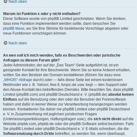
Nach oben
Warum ist Funktion x oder y nicht enthalten?
Diese Software wurde von phpBB Limited geschrieben. Wenn Sie denken,
dass eine Funktion implementiert werden sollte, dann besuchen Sie
phpBB Ideas
, wo Sie Ihre Stimme für bestehende Vorschläge abgeben oder
neue Funktionen vorschlagen können.
Nach oben
An wen soll ich mich wenden, falls es Beschwerden oder juristische
Anfragen zu diesem Forum gibt?
Jeder Administrator, der auf der „Das Team“-Seite aufgeführt ist, ist ein
geeigneter Kontakt für Ihre Beschwerde. Wenn Sie so keine Antwort erhalten,
sollten Sie den Besitzer der Domain kontaktieren (führen Sie dazu eine
„WHOIS“-Abfrage
durch) oder — falls diese Seite bei einem kostenlosen
Webhoster wie z. B. Yahoo!, free.fr, funpic.de usw. liegt — den Support oder
den Abuse-Kontakt des betreffenden Dienstes. Bitte beachten Sie, dass phpBB
Limited (phpBB.com) und phpBB Deutschland e. V. (phpBB.de)
absolut keinen
Einfluss
auf die Benutzung oder den oder die Benutzer der Forensoftware
haben und dafür in keiner Weise zur Verantwortung herangezogen werden
können. Kontaktieren Sie daher nie phpBB Limited oder phpBB Deutschland
e. V. in Zusammenhang mit jeglichen juristischen Fragen
(Unterlassungserklärungen, Haftungsfragen usw.), die
sich nicht direkt
auf die
Website phpbb.com, phpbb.de oder die phpBB-Software selbst beziehen. Falls
Sie phpBB Limited oder phpBB Deutschland e. V. E-Mails schreiben, die die
Softwarenutzung durch Dritte
betreffen, so werden Sie, wenn überhaupt,