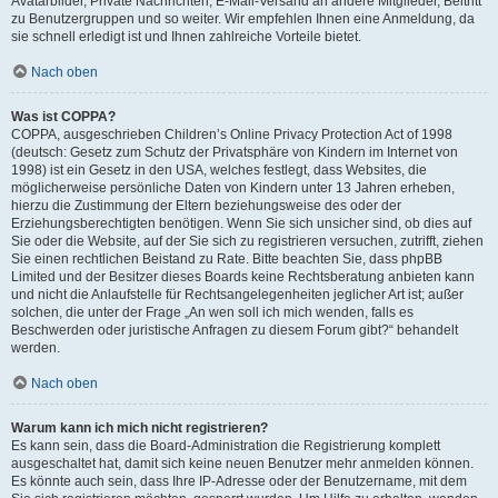
Avatarbilder, Private Nachrichten, E-Mail-Versand an andere Mitglieder, Beitritt
zu Benutzergruppen und so weiter. Wir empfehlen Ihnen eine Anmeldung, da
sie schnell erledigt ist und Ihnen zahlreiche Vorteile bietet.
Nach oben
Was ist COPPA?
COPPA, ausgeschrieben Children’s Online Privacy Protection Act of 1998
(deutsch: Gesetz zum Schutz der Privatsphäre von Kindern im Internet von
1998) ist ein Gesetz in den USA, welches festlegt, dass Websites, die
möglicherweise persönliche Daten von Kindern unter 13 Jahren erheben,
hierzu die Zustimmung der Eltern beziehungsweise des oder der
Erziehungsberechtigten benötigen. Wenn Sie sich unsicher sind, ob dies auf
Sie oder die Website, auf der Sie sich zu registrieren versuchen, zutrifft, ziehen
Sie einen rechtlichen Beistand zu Rate. Bitte beachten Sie, dass phpBB
Limited und der Besitzer dieses Boards keine Rechtsberatung anbieten kann
und nicht die Anlaufstelle für Rechtsangelegenheiten jeglicher Art ist; außer
solchen, die unter der Frage „An wen soll ich mich wenden, falls es
Beschwerden oder juristische Anfragen zu diesem Forum gibt?“ behandelt
werden.
Nach oben
Warum kann ich mich nicht registrieren?
Es kann sein, dass die Board-Administration die Registrierung komplett
ausgeschaltet hat, damit sich keine neuen Benutzer mehr anmelden können.
Es könnte auch sein, dass Ihre IP-Adresse oder der Benutzername, mit dem