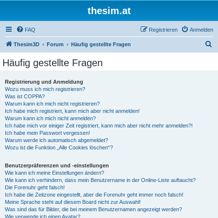
thesim.at
FAQ
Registrieren
Anmelden
S
Thesim3D
Forum
Häufig gestellte Fragen
u
Häufig gestellte Fragen
c
h
Registrierung und Anmeldung
Wozu muss ich mich registrieren?
e
Was ist COPPA?
Warum kann ich mich nicht registrieren?
Ich habe mich registriert, kann mich aber nicht anmelden!
Warum kann ich mich nicht anmelden?
Ich habe mich vor einiger Zeit registriert, kann mich aber nicht mehr anmelden?!
Ich habe mein Passwort vergessen!
Warum werde ich automatisch abgemeldet?
Wozu ist die Funktion „Alle Cookies löschen“?
Benutzerpräferenzen und -einstellungen
Wie kann ich meine Einstellungen ändern?
Wie kann ich verhindern, dass mein Benutzername in der Online-Liste auftaucht?
Die Forenuhr geht falsch!
Ich habe die Zeitzone eingestellt, aber die Forenuhr geht immer noch falsch!
Meine Sprache steht auf diesem Board nicht zur Auswahl!
Was sind das für Bilder, die bei meinem Benutzernamen angezeigt werden?
Wie verwende ich einen Avatar?