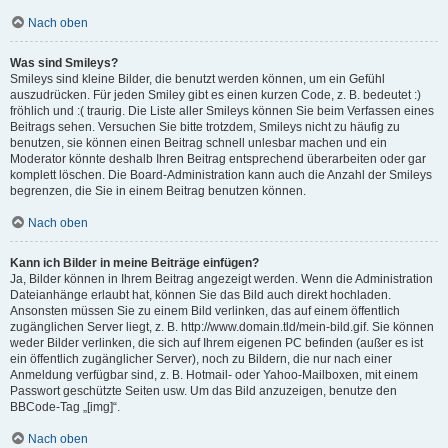
Nach oben
Was sind Smileys?
Smileys sind kleine Bilder, die benutzt werden können, um ein Gefühl
auszudrücken. Für jeden Smiley gibt es einen kurzen Code, z. B. bedeutet :)
fröhlich und :( traurig. Die Liste aller Smileys können Sie beim Verfassen eines
Beitrags sehen. Versuchen Sie bitte trotzdem, Smileys nicht zu häufig zu
benutzen, sie können einen Beitrag schnell unlesbar machen und ein
Moderator könnte deshalb Ihren Beitrag entsprechend überarbeiten oder gar
komplett löschen. Die Board-Administration kann auch die Anzahl der Smileys
begrenzen, die Sie in einem Beitrag benutzen können.
Nach oben
Kann ich Bilder in meine Beiträge einfügen?
Ja, Bilder können in Ihrem Beitrag angezeigt werden. Wenn die Administration
Dateianhänge erlaubt hat, können Sie das Bild auch direkt hochladen.
Ansonsten müssen Sie zu einem Bild verlinken, das auf einem öffentlich
zugänglichen Server liegt, z. B. http://www.domain.tld/mein-bild.gif. Sie können
weder Bilder verlinken, die sich auf Ihrem eigenen PC befinden (außer es ist
ein öffentlich zugänglicher Server), noch zu Bildern, die nur nach einer
Anmeldung verfügbar sind, z. B. Hotmail- oder Yahoo-Mailboxen, mit einem
Passwort geschützte Seiten usw. Um das Bild anzuzeigen, benutze den
BBCode-Tag „[img]“.
Nach oben