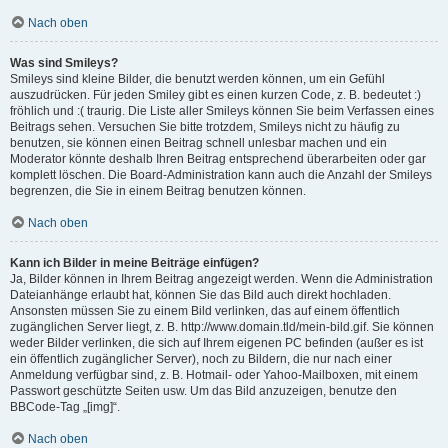
Nach oben
Was sind Smileys?
Smileys sind kleine Bilder, die benutzt werden können, um ein Gefühl
auszudrücken. Für jeden Smiley gibt es einen kurzen Code, z. B. bedeutet :)
fröhlich und :( traurig. Die Liste aller Smileys können Sie beim Verfassen eines
Beitrags sehen. Versuchen Sie bitte trotzdem, Smileys nicht zu häufig zu
benutzen, sie können einen Beitrag schnell unlesbar machen und ein
Moderator könnte deshalb Ihren Beitrag entsprechend überarbeiten oder gar
komplett löschen. Die Board-Administration kann auch die Anzahl der Smileys
begrenzen, die Sie in einem Beitrag benutzen können.
Nach oben
Kann ich Bilder in meine Beiträge einfügen?
Ja, Bilder können in Ihrem Beitrag angezeigt werden. Wenn die Administration
Dateianhänge erlaubt hat, können Sie das Bild auch direkt hochladen.
Ansonsten müssen Sie zu einem Bild verlinken, das auf einem öffentlich
zugänglichen Server liegt, z. B. http://www.domain.tld/mein-bild.gif. Sie können
weder Bilder verlinken, die sich auf Ihrem eigenen PC befinden (außer es ist
ein öffentlich zugänglicher Server), noch zu Bildern, die nur nach einer
Anmeldung verfügbar sind, z. B. Hotmail- oder Yahoo-Mailboxen, mit einem
Passwort geschützte Seiten usw. Um das Bild anzuzeigen, benutze den
BBCode-Tag „[img]“.
Nach oben