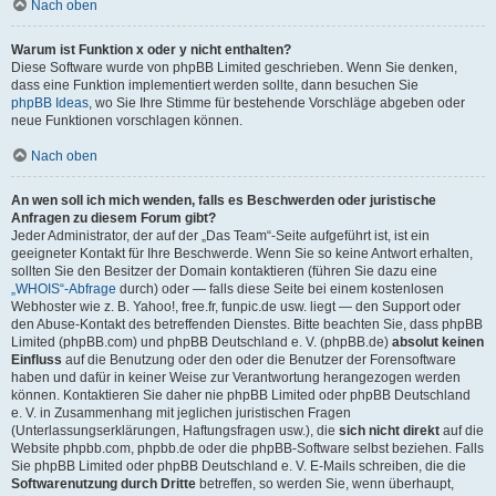
Nach oben
Warum ist Funktion x oder y nicht enthalten?
Diese Software wurde von phpBB Limited geschrieben. Wenn Sie denken,
dass eine Funktion implementiert werden sollte, dann besuchen Sie
phpBB Ideas
, wo Sie Ihre Stimme für bestehende Vorschläge abgeben oder
neue Funktionen vorschlagen können.
Nach oben
An wen soll ich mich wenden, falls es Beschwerden oder juristische
Anfragen zu diesem Forum gibt?
Jeder Administrator, der auf der „Das Team“-Seite aufgeführt ist, ist ein
geeigneter Kontakt für Ihre Beschwerde. Wenn Sie so keine Antwort erhalten,
sollten Sie den Besitzer der Domain kontaktieren (führen Sie dazu eine
„WHOIS“-Abfrage
durch) oder — falls diese Seite bei einem kostenlosen
Webhoster wie z. B. Yahoo!, free.fr, funpic.de usw. liegt — den Support oder
den Abuse-Kontakt des betreffenden Dienstes. Bitte beachten Sie, dass phpBB
Limited (phpBB.com) und phpBB Deutschland e. V. (phpBB.de)
absolut keinen
Einfluss
auf die Benutzung oder den oder die Benutzer der Forensoftware
haben und dafür in keiner Weise zur Verantwortung herangezogen werden
können. Kontaktieren Sie daher nie phpBB Limited oder phpBB Deutschland
e. V. in Zusammenhang mit jeglichen juristischen Fragen
(Unterlassungserklärungen, Haftungsfragen usw.), die
sich nicht direkt
auf die
Website phpbb.com, phpbb.de oder die phpBB-Software selbst beziehen. Falls
Sie phpBB Limited oder phpBB Deutschland e. V. E-Mails schreiben, die die
Softwarenutzung durch Dritte
betreffen, so werden Sie, wenn überhaupt,