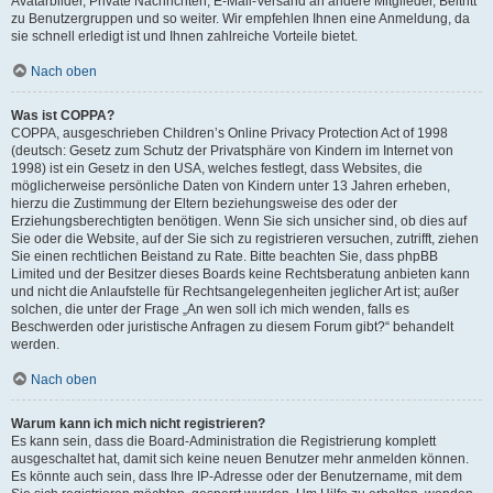
Avatarbilder, Private Nachrichten, E-Mail-Versand an andere Mitglieder, Beitritt
zu Benutzergruppen und so weiter. Wir empfehlen Ihnen eine Anmeldung, da
sie schnell erledigt ist und Ihnen zahlreiche Vorteile bietet.
Nach oben
Was ist COPPA?
COPPA, ausgeschrieben Children’s Online Privacy Protection Act of 1998
(deutsch: Gesetz zum Schutz der Privatsphäre von Kindern im Internet von
1998) ist ein Gesetz in den USA, welches festlegt, dass Websites, die
möglicherweise persönliche Daten von Kindern unter 13 Jahren erheben,
hierzu die Zustimmung der Eltern beziehungsweise des oder der
Erziehungsberechtigten benötigen. Wenn Sie sich unsicher sind, ob dies auf
Sie oder die Website, auf der Sie sich zu registrieren versuchen, zutrifft, ziehen
Sie einen rechtlichen Beistand zu Rate. Bitte beachten Sie, dass phpBB
Limited und der Besitzer dieses Boards keine Rechtsberatung anbieten kann
und nicht die Anlaufstelle für Rechtsangelegenheiten jeglicher Art ist; außer
solchen, die unter der Frage „An wen soll ich mich wenden, falls es
Beschwerden oder juristische Anfragen zu diesem Forum gibt?“ behandelt
werden.
Nach oben
Warum kann ich mich nicht registrieren?
Es kann sein, dass die Board-Administration die Registrierung komplett
ausgeschaltet hat, damit sich keine neuen Benutzer mehr anmelden können.
Es könnte auch sein, dass Ihre IP-Adresse oder der Benutzername, mit dem