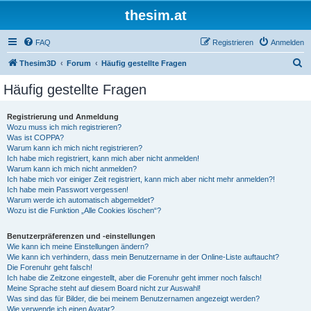
thesim.at
FAQ
Registrieren
Anmelden
S
Thesim3D
Forum
Häufig gestellte Fragen
u
Häufig gestellte Fragen
c
h
Registrierung und Anmeldung
Wozu muss ich mich registrieren?
e
Was ist COPPA?
Warum kann ich mich nicht registrieren?
Ich habe mich registriert, kann mich aber nicht anmelden!
Warum kann ich mich nicht anmelden?
Ich habe mich vor einiger Zeit registriert, kann mich aber nicht mehr anmelden?!
Ich habe mein Passwort vergessen!
Warum werde ich automatisch abgemeldet?
Wozu ist die Funktion „Alle Cookies löschen“?
Benutzerpräferenzen und -einstellungen
Wie kann ich meine Einstellungen ändern?
Wie kann ich verhindern, dass mein Benutzername in der Online-Liste auftaucht?
Die Forenuhr geht falsch!
Ich habe die Zeitzone eingestellt, aber die Forenuhr geht immer noch falsch!
Meine Sprache steht auf diesem Board nicht zur Auswahl!
Was sind das für Bilder, die bei meinem Benutzernamen angezeigt werden?
Wie verwende ich einen Avatar?