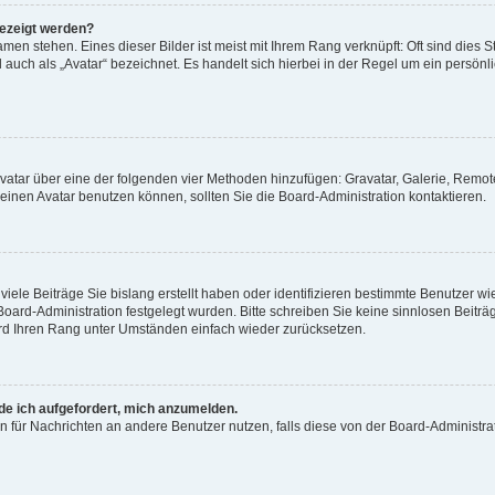
gezeigt werden?
men stehen. Eines dieser Bilder ist meist mit Ihrem Rang verknüpft: Oft sind dies S
auch als „Avatar“ bezeichnet. Es handelt sich hierbei in der Regel um ein persönl
 Avatar über eine der folgenden vier Methoden hinzufügen: Gravatar, Galerie, Rem
inen Avatar benutzen können, sollten Sie die Board-Administration kontaktieren.
iele Beiträge Sie bislang erstellt haben oder identifizieren bestimmte Benutzer
 Board-Administration festgelegt wurden. Bitte schreiben Sie keine sinnlosen Beit
wird Ihren Rang unter Umständen einfach wieder zurücksetzen.
rde ich aufgefordert, mich anzumelden.
ion für Nachrichten an andere Benutzer nutzen, falls diese von der Board-Administ