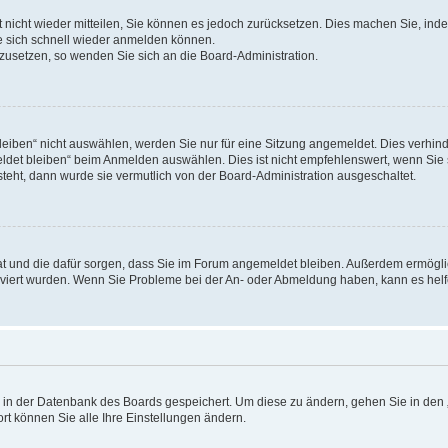
rt nicht wieder mitteilen, Sie können es jedoch zurücksetzen. Dies machen Sie, in
e sich schnell wieder anmelden können.
ckzusetzen, so wenden Sie sich an die Board-Administration.
ben“ nicht auswählen, werden Sie nur für eine Sitzung angemeldet. Dies verhinde
et bleiben“ beim Anmelden auswählen. Dies ist nicht empfehlenswert, wenn Sie s
steht, dann wurde sie vermutlich von der Board-Administration ausgeschaltet.
 hat und die dafür sorgen, dass Sie im Forum angemeldet bleiben. Außerdem ermögl
ktiviert wurden. Wenn Sie Probleme bei der An- oder Abmeldung haben, kann es hel
en in der Datenbank des Boards gespeichert. Um diese zu ändern, gehen Sie in den 
rt können Sie alle Ihre Einstellungen ändern.