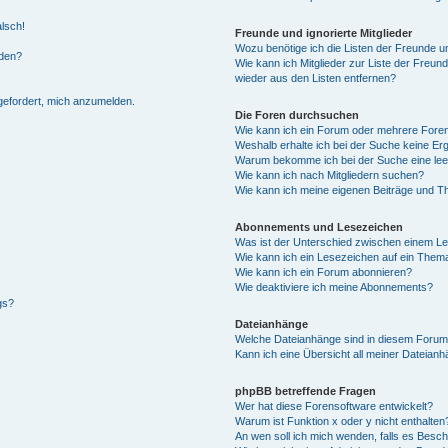
alsch!
Freunde und ignorierte Mitglieder
Wozu benötige ich die Listen der Freunde un
rden?
Wie kann ich Mitglieder zur Liste der Freund
wieder aus den Listen entfernen?
fgefordert, mich anzumelden.
Die Foren durchsuchen
Wie kann ich ein Forum oder mehrere For
Weshalb erhalte ich bei der Suche keine Er
Warum bekomme ich bei der Suche eine lee
Wie kann ich nach Mitgliedern suchen?
Wie kann ich meine eigenen Beiträge und T
Abonnements und Lesezeichen
Was ist der Unterschied zwischen einem L
Wie kann ich ein Lesezeichen auf ein Them
Wie kann ich ein Forum abonnieren?
Wie deaktiviere ich meine Abonnements?
gs?
Dateianhänge
Welche Dateianhänge sind in diesem Forum
Kann ich eine Übersicht all meiner Dateian
phpBB betreffende Fragen
Wer hat diese Forensoftware entwickelt?
Warum ist Funktion x oder y nicht enthalten
An wen soll ich mich wenden, falls es Besc