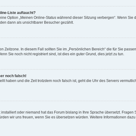
ine-Liste auftaucht?
 eine Option „Meinen Online-Status während dieser Sitzung verbergen“. Wenn Sie d
rden dann als unsichtbarer Besucher gezählt.
n Zeitzone. In diesem Fall sollten Sie im „Persönlichen Bereich“ die für Sie passend
 Sie noch nicht registriert sind, ist dies ein guter Grund, dies jetzt zu tun.
mer noch falsch!
ellt haben und die Zeit trotzdem noch falsch ist, geht die Uhr des Servers vermutlic
 installiert oder niemand hat das Forum bislang in Ihre Sprache übersetzt. Fragen 
t, würden wir uns freuen, wenn Sie es übersetzen würden. Weitere Informationen da