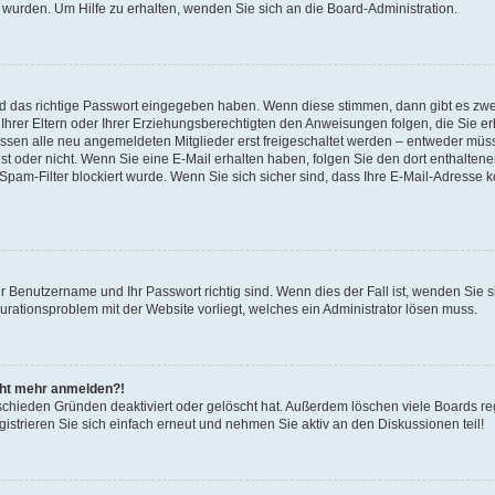
 wurden. Um Hilfe zu erhalten, wenden Sie sich an die Board-Administration.
nd das richtige Passwort eingegeben haben. Wenn diese stimmen, dann gibt es zw
Ihrer Eltern oder Ihrer Erziehungsberechtigten den Anweisungen folgen, die Sie erh
üssen alle neu angemeldeten Mitglieder erst freigeschaltet werden – entweder müsse
 ist oder nicht. Wenn Sie eine E-Mail erhalten haben, folgen Sie den dort enthalte
pam-Filter blockiert wurde. Wenn Sie sich sicher sind, dass Ihre E-Mail-Adresse 
hr Benutzername und Ihr Passwort richtig sind. Wenn dies der Fall ist, wenden Sie
gurationsproblem mit der Website vorliegt, welches ein Administrator lösen muss.
icht mehr anmelden?!
schieden Gründen deaktiviert oder gelöscht hat. Außerdem löschen viele Boards reg
strieren Sie sich einfach erneut und nehmen Sie aktiv an den Diskussionen teil!