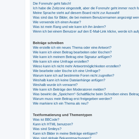
Die Forenuhr geht falsch!
Ich habe die Zeitzone eingestellt, aber die Forenuhr geht immer noch f
Meine Sprache steht auf diesem Board nicht zur Auswahl!
Was sind das für Bilder, die bei meinem Benutzernamen angezeigt we
Wie verwende ich einen Avatar?
Was ist mein Rang und wie kann ich ihn ändern?
Wenn ich bei einem Benutzer auf den E-Mail-Link klicke, werde ich au
Beiträge schreiben
Wie erstelle ich ein neues Thema oder eine Antwort?
Wie kann ich einen Beitrag bearbeiten oder löschen?
Wie kann ich meinem Beitrag eine Signatur anfügen?
Wie kann ich eine Umfrage erstellen?
Wieso kann ich nicht mehr Antwortmöglichkeiten erstellen?
Wie bearbeite oder lösche ich eine Umfrage?
Warum kann ich auf bestimmte Foren nicht zugreifen?
Weshalb kann ich keine Dateianhänge anfügen?
Weshalb wurde ich verwarnt?
Wie kann ich Beiträge den Moderatoren melden?
Was bewirkt die „Speichern“-Schaltfläche beim Schreiben eines Beitra
Warum muss mein Beitrag erst freigegeben werden?
Wie markiere ich ein Thema als neu?
Textformatierung und Thementypen
Was ist BBCode?
Kann ich HTML benutzen?
Was sind Smileys?
Kann ich Bilder in meine Beiträge einfügen?
Was sind globale Bekanntmachungen?