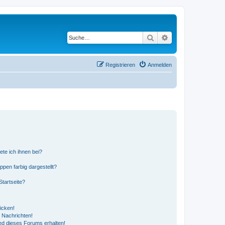
Suche
Erweiterte Suche
Registrieren
Anmelden
ete ich ihnen bei?
en farbig dargestellt?
tartseite?
icken!
 Nachrichten!
ed dieses Forums erhalten!