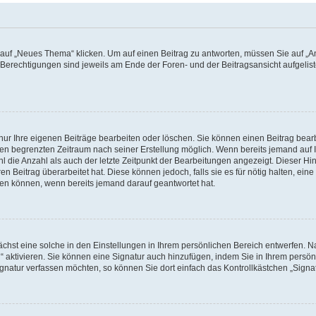
f „Neues Thema“ klicken. Um auf einen Beitrag zu antworten, müssen Sie auf „Ant
e Berechtigungen sind jeweils am Ende der Foren- und der Beitragsansicht aufgeliste
nur Ihre eigenen Beiträge bearbeiten oder löschen. Sie können einen Beitrag bear
nen begrenzten Zeitraum nach seiner Erstellung möglich. Wenn bereits jemand auf Ih
 die Anzahl als auch der letzte Zeitpunkt der Bearbeitungen angezeigt. Dieser Hi
 Beitrag überarbeitet hat. Diese können jedoch, falls sie es für nötig halten, eine 
hen können, wenn bereits jemand darauf geantwortet hat.
hst eine solche in den Einstellungen in Ihrem persönlichen Bereich entwerfen. Na
 aktivieren. Sie können eine Signatur auch hinzufügen, indem Sie in Ihrem persö
gnatur verfassen möchten, so können Sie dort einfach das Kontrollkästchen „Signa