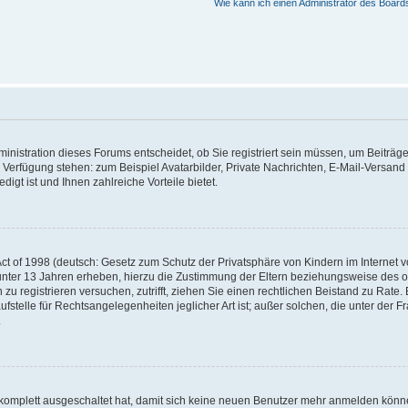
Wie kann ich einen Administrator des Board
nistration dieses Forums entscheidet, ob Sie registriert sein müssen, um Beiträge z
ur Verfügung stehen: zum Beispiel Avatarbilder, Private Nachrichten, E-Mail-Versand
igt ist und Ihnen zahlreiche Vorteile bietet.
t of 1998 (deutsch: Gesetz zum Schutz der Privatsphäre von Kindern im Internet vo
unter 13 Jahren erheben, hierzu die Zustimmung der Eltern beziehungsweise des o
h zu registrieren versuchen, zutrifft, ziehen Sie einen rechtlichen Beistand zu Rat
stelle für Rechtsangelegenheiten jeglicher Art ist; außer solchen, die unter der 
.
 komplett ausgeschaltet hat, damit sich keine neuen Benutzer mehr anmelden könne