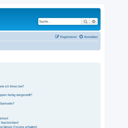
Suche
Erweiterte Suche
Registrieren
Anmelden
ete ich ihnen bei?
en farbig dargestellt?
tartseite?
icken!
 Nachrichten!
ed dieses Forums erhalten!