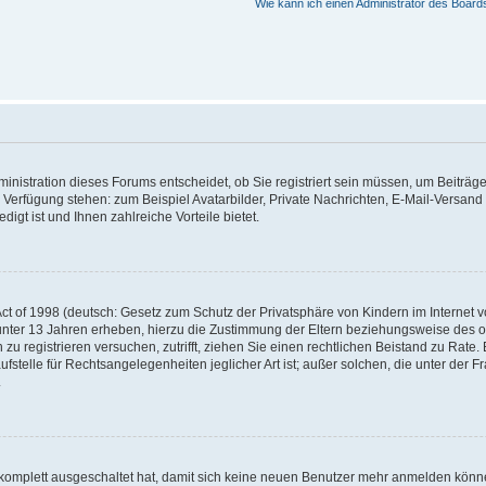
Wie kann ich einen Administrator des Board
nistration dieses Forums entscheidet, ob Sie registriert sein müssen, um Beiträge z
ur Verfügung stehen: zum Beispiel Avatarbilder, Private Nachrichten, E-Mail-Versand
igt ist und Ihnen zahlreiche Vorteile bietet.
t of 1998 (deutsch: Gesetz zum Schutz der Privatsphäre von Kindern im Internet vo
unter 13 Jahren erheben, hierzu die Zustimmung der Eltern beziehungsweise des o
h zu registrieren versuchen, zutrifft, ziehen Sie einen rechtlichen Beistand zu Rat
stelle für Rechtsangelegenheiten jeglicher Art ist; außer solchen, die unter der 
.
 komplett ausgeschaltet hat, damit sich keine neuen Benutzer mehr anmelden könne