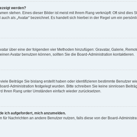
gezeigt werden?
men stehen. Eines dieser Bilder ist meist mit Ihrem Rang verknüpft: Oft sind dies S
auch als „Avatar“ bezeichnet. Es handelt sich hierbei in der Regel um ein persönl
 Avatar über eine der folgenden vier Methoden hinzufügen: Gravatar, Galerie, Rem
inen Avatar benutzen können, sollten Sie die Board-Administration kontaktieren.
iele Beiträge Sie bislang erstellt haben oder identifizieren bestimmte Benutzer
 Board-Administration festgelegt wurden. Bitte schreiben Sie keine sinnlosen Beit
wird Ihren Rang unter Umständen einfach wieder zurücksetzen.
rde ich aufgefordert, mich anzumelden.
ion für Nachrichten an andere Benutzer nutzen, falls diese von der Board-Administ