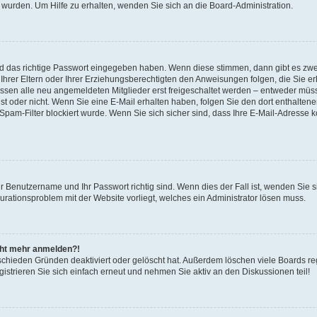
 wurden. Um Hilfe zu erhalten, wenden Sie sich an die Board-Administration.
nd das richtige Passwort eingegeben haben. Wenn diese stimmen, dann gibt es zw
Ihrer Eltern oder Ihrer Erziehungsberechtigten den Anweisungen folgen, die Sie erh
üssen alle neu angemeldeten Mitglieder erst freigeschaltet werden – entweder müsse
 ist oder nicht. Wenn Sie eine E-Mail erhalten haben, folgen Sie den dort enthalte
pam-Filter blockiert wurde. Wenn Sie sich sicher sind, dass Ihre E-Mail-Adresse 
hr Benutzername und Ihr Passwort richtig sind. Wenn dies der Fall ist, wenden Sie
gurationsproblem mit der Website vorliegt, welches ein Administrator lösen muss.
icht mehr anmelden?!
schieden Gründen deaktiviert oder gelöscht hat. Außerdem löschen viele Boards reg
strieren Sie sich einfach erneut und nehmen Sie aktiv an den Diskussionen teil!