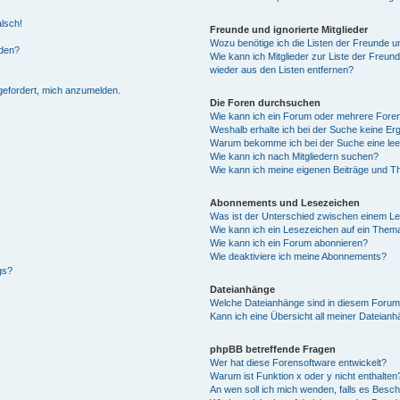
alsch!
Freunde und ignorierte Mitglieder
Wozu benötige ich die Listen der Freunde un
rden?
Wie kann ich Mitglieder zur Liste der Freund
wieder aus den Listen entfernen?
fgefordert, mich anzumelden.
Die Foren durchsuchen
Wie kann ich ein Forum oder mehrere For
Weshalb erhalte ich bei der Suche keine Er
Warum bekomme ich bei der Suche eine lee
Wie kann ich nach Mitgliedern suchen?
Wie kann ich meine eigenen Beiträge und T
Abonnements und Lesezeichen
Was ist der Unterschied zwischen einem L
Wie kann ich ein Lesezeichen auf ein Them
Wie kann ich ein Forum abonnieren?
Wie deaktiviere ich meine Abonnements?
gs?
Dateianhänge
Welche Dateianhänge sind in diesem Forum
Kann ich eine Übersicht all meiner Dateian
phpBB betreffende Fragen
Wer hat diese Forensoftware entwickelt?
Warum ist Funktion x oder y nicht enthalten
An wen soll ich mich wenden, falls es Besc