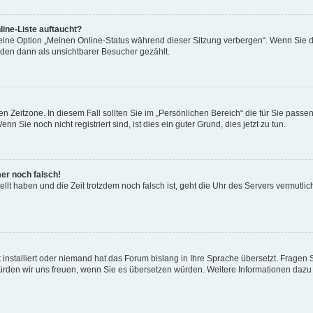
ine-Liste auftaucht?
 eine Option „Meinen Online-Status während dieser Sitzung verbergen“. Wenn Sie d
rden dann als unsichtbarer Besucher gezählt.
n Zeitzone. In diesem Fall sollten Sie im „Persönlichen Bereich“ die für Sie passend
 Sie noch nicht registriert sind, ist dies ein guter Grund, dies jetzt zu tun.
mer noch falsch!
ellt haben und die Zeit trotzdem noch falsch ist, geht die Uhr des Servers vermutlic
 installiert oder niemand hat das Forum bislang in Ihre Sprache übersetzt. Fragen 
t, würden wir uns freuen, wenn Sie es übersetzen würden. Weitere Informationen da