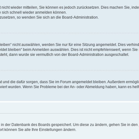
rt nicht wieder mitteilen, Sie können es jedoch zurücksetzen. Dies machen Sie, in
e sich schnell wieder anmelden können.
ckzusetzen, so wenden Sie sich an die Board-Administration.
ben“ nicht auswählen, werden Sie nur für eine Sitzung angemeldet. Dies verhinde
et bleiben“ beim Anmelden auswählen. Dies ist nicht empfehlenswert, wenn Sie s
steht, dann wurde sie vermutlich von der Board-Administration ausgeschaltet.
 hat und die dafür sorgen, dass Sie im Forum angemeldet bleiben. Außerdem ermögl
ktiviert wurden. Wenn Sie Probleme bei der An- oder Abmeldung haben, kann es hel
en in der Datenbank des Boards gespeichert. Um diese zu ändern, gehen Sie in den 
rt können Sie alle Ihre Einstellungen ändern.