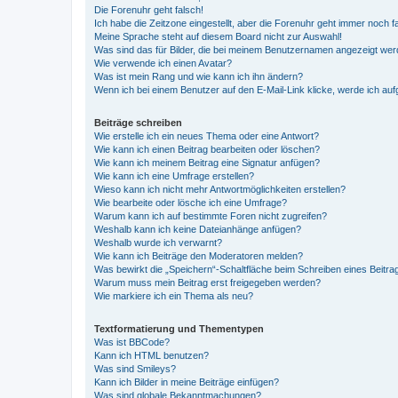
Die Forenuhr geht falsch!
Ich habe die Zeitzone eingestellt, aber die Forenuhr geht immer noch f
Meine Sprache steht auf diesem Board nicht zur Auswahl!
Was sind das für Bilder, die bei meinem Benutzernamen angezeigt we
Wie verwende ich einen Avatar?
Was ist mein Rang und wie kann ich ihn ändern?
Wenn ich bei einem Benutzer auf den E-Mail-Link klicke, werde ich au
Beiträge schreiben
Wie erstelle ich ein neues Thema oder eine Antwort?
Wie kann ich einen Beitrag bearbeiten oder löschen?
Wie kann ich meinem Beitrag eine Signatur anfügen?
Wie kann ich eine Umfrage erstellen?
Wieso kann ich nicht mehr Antwortmöglichkeiten erstellen?
Wie bearbeite oder lösche ich eine Umfrage?
Warum kann ich auf bestimmte Foren nicht zugreifen?
Weshalb kann ich keine Dateianhänge anfügen?
Weshalb wurde ich verwarnt?
Wie kann ich Beiträge den Moderatoren melden?
Was bewirkt die „Speichern“-Schaltfläche beim Schreiben eines Beitra
Warum muss mein Beitrag erst freigegeben werden?
Wie markiere ich ein Thema als neu?
Textformatierung und Thementypen
Was ist BBCode?
Kann ich HTML benutzen?
Was sind Smileys?
Kann ich Bilder in meine Beiträge einfügen?
Was sind globale Bekanntmachungen?