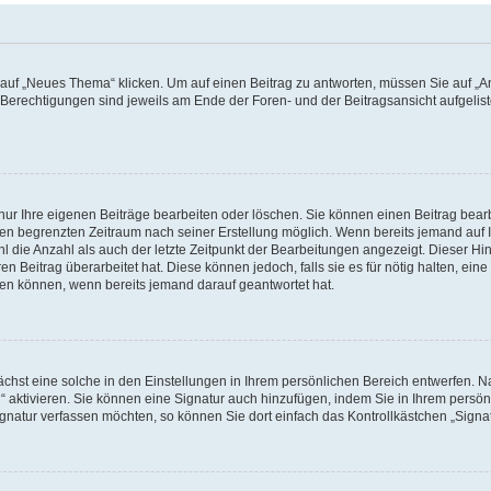
f „Neues Thema“ klicken. Um auf einen Beitrag zu antworten, müssen Sie auf „Ant
e Berechtigungen sind jeweils am Ende der Foren- und der Beitragsansicht aufgeliste
nur Ihre eigenen Beiträge bearbeiten oder löschen. Sie können einen Beitrag bear
nen begrenzten Zeitraum nach seiner Erstellung möglich. Wenn bereits jemand auf Ih
 die Anzahl als auch der letzte Zeitpunkt der Bearbeitungen angezeigt. Dieser Hi
 Beitrag überarbeitet hat. Diese können jedoch, falls sie es für nötig halten, eine 
hen können, wenn bereits jemand darauf geantwortet hat.
hst eine solche in den Einstellungen in Ihrem persönlichen Bereich entwerfen. Na
 aktivieren. Sie können eine Signatur auch hinzufügen, indem Sie in Ihrem persö
gnatur verfassen möchten, so können Sie dort einfach das Kontrollkästchen „Signa