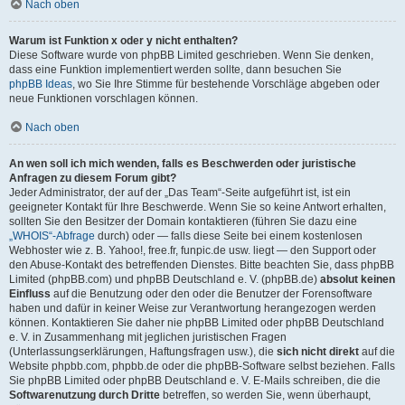
Nach oben
Warum ist Funktion x oder y nicht enthalten?
Diese Software wurde von phpBB Limited geschrieben. Wenn Sie denken,
dass eine Funktion implementiert werden sollte, dann besuchen Sie
phpBB Ideas
, wo Sie Ihre Stimme für bestehende Vorschläge abgeben oder
neue Funktionen vorschlagen können.
Nach oben
An wen soll ich mich wenden, falls es Beschwerden oder juristische
Anfragen zu diesem Forum gibt?
Jeder Administrator, der auf der „Das Team“-Seite aufgeführt ist, ist ein
geeigneter Kontakt für Ihre Beschwerde. Wenn Sie so keine Antwort erhalten,
sollten Sie den Besitzer der Domain kontaktieren (führen Sie dazu eine
„WHOIS“-Abfrage
durch) oder — falls diese Seite bei einem kostenlosen
Webhoster wie z. B. Yahoo!, free.fr, funpic.de usw. liegt — den Support oder
den Abuse-Kontakt des betreffenden Dienstes. Bitte beachten Sie, dass phpBB
Limited (phpBB.com) und phpBB Deutschland e. V. (phpBB.de)
absolut keinen
Einfluss
auf die Benutzung oder den oder die Benutzer der Forensoftware
haben und dafür in keiner Weise zur Verantwortung herangezogen werden
können. Kontaktieren Sie daher nie phpBB Limited oder phpBB Deutschland
e. V. in Zusammenhang mit jeglichen juristischen Fragen
(Unterlassungserklärungen, Haftungsfragen usw.), die
sich nicht direkt
auf die
Website phpbb.com, phpbb.de oder die phpBB-Software selbst beziehen. Falls
Sie phpBB Limited oder phpBB Deutschland e. V. E-Mails schreiben, die die
Softwarenutzung durch Dritte
betreffen, so werden Sie, wenn überhaupt,