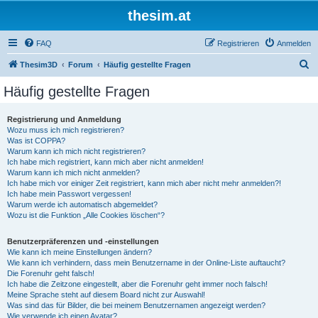
thesim.at
FAQ
Registrieren
Anmelden
S
Thesim3D
Forum
Häufig gestellte Fragen
u
Häufig gestellte Fragen
c
h
Registrierung und Anmeldung
Wozu muss ich mich registrieren?
e
Was ist COPPA?
Warum kann ich mich nicht registrieren?
Ich habe mich registriert, kann mich aber nicht anmelden!
Warum kann ich mich nicht anmelden?
Ich habe mich vor einiger Zeit registriert, kann mich aber nicht mehr anmelden?!
Ich habe mein Passwort vergessen!
Warum werde ich automatisch abgemeldet?
Wozu ist die Funktion „Alle Cookies löschen“?
Benutzerpräferenzen und -einstellungen
Wie kann ich meine Einstellungen ändern?
Wie kann ich verhindern, dass mein Benutzername in der Online-Liste auftaucht?
Die Forenuhr geht falsch!
Ich habe die Zeitzone eingestellt, aber die Forenuhr geht immer noch falsch!
Meine Sprache steht auf diesem Board nicht zur Auswahl!
Was sind das für Bilder, die bei meinem Benutzernamen angezeigt werden?
Wie verwende ich einen Avatar?