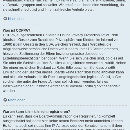
Avatarbilder, Private Nachrichten, E-Mail-Versand an andere Mitglieder, Beitritt
zu Benutzergruppen und so weiter. Wir empfehlen Ihnen eine Anmeldung, da
sie schnell erledigt ist und Ihnen zahlreiche Vorteile bietet.
Nach oben
Was ist COPPA?
COPPA, ausgeschrieben Children’s Online Privacy Protection Act of 1998
(deutsch: Gesetz zum Schutz der Privatsphäre von Kindern im Internet von
1998) ist ein Gesetz in den USA, welches festlegt, dass Websites, die
möglicherweise persönliche Daten von Kindern unter 13 Jahren erheben,
hierzu die Zustimmung der Eltern beziehungsweise des oder der
Erziehungsberechtigten benötigen. Wenn Sie sich unsicher sind, ob dies auf
Sie oder die Website, auf der Sie sich zu registrieren versuchen, zutrifft, ziehen
Sie einen rechtlichen Beistand zu Rate. Bitte beachten Sie, dass phpBB
Limited und der Besitzer dieses Boards keine Rechtsberatung anbieten kann
und nicht die Anlaufstelle für Rechtsangelegenheiten jeglicher Art ist; außer
solchen, die unter der Frage „An wen soll ich mich wenden, falls es
Beschwerden oder juristische Anfragen zu diesem Forum gibt?“ behandelt
werden.
Nach oben
Warum kann ich mich nicht registrieren?
Es kann sein, dass die Board-Administration die Registrierung komplett
ausgeschaltet hat, damit sich keine neuen Benutzer mehr anmelden können.
Es könnte auch sein, dass Ihre IP-Adresse oder der Benutzername, mit dem