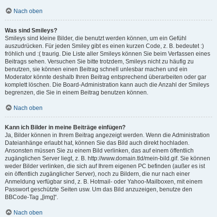
Nach oben
Was sind Smileys?
Smileys sind kleine Bilder, die benutzt werden können, um ein Gefühl
auszudrücken. Für jeden Smiley gibt es einen kurzen Code, z. B. bedeutet :)
fröhlich und :( traurig. Die Liste aller Smileys können Sie beim Verfassen eines
Beitrags sehen. Versuchen Sie bitte trotzdem, Smileys nicht zu häufig zu
benutzen, sie können einen Beitrag schnell unlesbar machen und ein
Moderator könnte deshalb Ihren Beitrag entsprechend überarbeiten oder gar
komplett löschen. Die Board-Administration kann auch die Anzahl der Smileys
begrenzen, die Sie in einem Beitrag benutzen können.
Nach oben
Kann ich Bilder in meine Beiträge einfügen?
Ja, Bilder können in Ihrem Beitrag angezeigt werden. Wenn die Administration
Dateianhänge erlaubt hat, können Sie das Bild auch direkt hochladen.
Ansonsten müssen Sie zu einem Bild verlinken, das auf einem öffentlich
zugänglichen Server liegt, z. B. http://www.domain.tld/mein-bild.gif. Sie können
weder Bilder verlinken, die sich auf Ihrem eigenen PC befinden (außer es ist
ein öffentlich zugänglicher Server), noch zu Bildern, die nur nach einer
Anmeldung verfügbar sind, z. B. Hotmail- oder Yahoo-Mailboxen, mit einem
Passwort geschützte Seiten usw. Um das Bild anzuzeigen, benutze den
BBCode-Tag „[img]“.
Nach oben