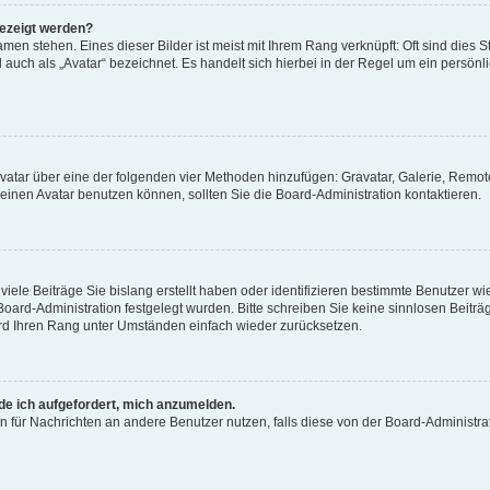
gezeigt werden?
men stehen. Eines dieser Bilder ist meist mit Ihrem Rang verknüpft: Oft sind dies S
auch als „Avatar“ bezeichnet. Es handelt sich hierbei in der Regel um ein persönl
 Avatar über eine der folgenden vier Methoden hinzufügen: Gravatar, Galerie, Rem
inen Avatar benutzen können, sollten Sie die Board-Administration kontaktieren.
iele Beiträge Sie bislang erstellt haben oder identifizieren bestimmte Benutzer
 Board-Administration festgelegt wurden. Bitte schreiben Sie keine sinnlosen Beit
wird Ihren Rang unter Umständen einfach wieder zurücksetzen.
rde ich aufgefordert, mich anzumelden.
ion für Nachrichten an andere Benutzer nutzen, falls diese von der Board-Administ