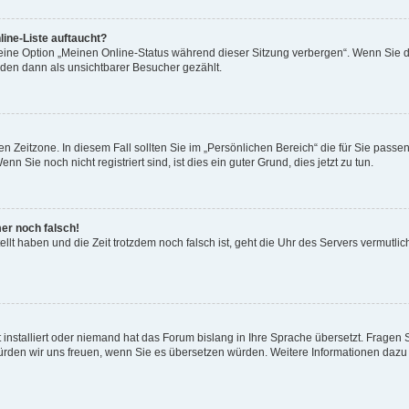
ine-Liste auftaucht?
 eine Option „Meinen Online-Status während dieser Sitzung verbergen“. Wenn Sie d
rden dann als unsichtbarer Besucher gezählt.
n Zeitzone. In diesem Fall sollten Sie im „Persönlichen Bereich“ die für Sie passend
 Sie noch nicht registriert sind, ist dies ein guter Grund, dies jetzt zu tun.
mer noch falsch!
ellt haben und die Zeit trotzdem noch falsch ist, geht die Uhr des Servers vermutlic
 installiert oder niemand hat das Forum bislang in Ihre Sprache übersetzt. Fragen 
t, würden wir uns freuen, wenn Sie es übersetzen würden. Weitere Informationen da