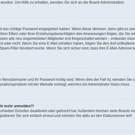
 wurden. Um Hilfe zu erhalten, wenden Sie sich an die Board-Administration.
nd das richtige Passwort eingegeben haben. Wenn diese stimmen, dann gibt es zw
Ihrer Eltern oder Ihrer Erziehungsberechtigten den Anweisungen folgen, die Sie erh
üssen alle neu angemeldeten Mitglieder erst freigeschaltet werden – entweder müsse
 ist oder nicht. Wenn Sie eine E-Mail erhalten haben, folgen Sie den dort enthalte
pam-Filter blockiert wurde. Wenn Sie sich sicher sind, dass Ihre E-Mail-Adresse 
hr Benutzername und Ihr Passwort richtig sind. Wenn dies der Fall ist, wenden Sie
gurationsproblem mit der Website vorliegt, welches ein Administrator lösen muss.
icht mehr anmelden?!
schieden Gründen deaktiviert oder gelöscht hat. Außerdem löschen viele Boards reg
strieren Sie sich einfach erneut und nehmen Sie aktiv an den Diskussionen teil!