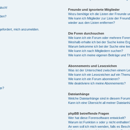
alsch!
Freunde und ignorierte Mitglieder
Wozu benötige ich die Listen der Freunde un
rden?
Wie kann ich Mitglieder zur Liste der Freund
wieder aus den Listen entfernen?
fgefordert, mich anzumelden.
Die Foren durchsuchen
Wie kann ich ein Forum oder mehrere For
Weshalb erhalte ich bei der Suche keine Er
Warum bekomme ich bei der Suche eine lee
Wie kann ich nach Mitgliedern suchen?
Wie kann ich meine eigenen Beiträge und T
Abonnements und Lesezeichen
Was ist der Unterschied zwischen einem L
Wie kann ich ein Lesezeichen auf ein Them
Wie kann ich ein Forum abonnieren?
Wie deaktiviere ich meine Abonnements?
gs?
Dateianhänge
Welche Dateianhänge sind in diesem Forum
Kann ich eine Übersicht all meiner Dateian
phpBB betreffende Fragen
Wer hat diese Forensoftware entwickelt?
Warum ist Funktion x oder y nicht enthalten
An wen soll ich mich wenden, falls es Besc