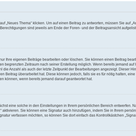
f „Neues Thema“ klicken. Um auf einen Beitrag zu antworten, müssen Sie auf „Ant
e Berechtigungen sind jeweils am Ende der Foren- und der Beitragsansicht aufgeliste
nur Ihre eigenen Beiträge bearbeiten oder löschen. Sie können einen Beitrag bear
nen begrenzten Zeitraum nach seiner Erstellung möglich. Wenn bereits jemand auf Ih
 die Anzahl als auch der letzte Zeitpunkt der Bearbeitungen angezeigt. Dieser Hi
 Beitrag überarbeitet hat. Diese können jedoch, falls sie es für nötig halten, eine 
hen können, wenn bereits jemand darauf geantwortet hat.
hst eine solche in den Einstellungen in Ihrem persönlichen Bereich entwerfen. Na
 aktivieren. Sie können eine Signatur auch hinzufügen, indem Sie in Ihrem persö
gnatur verfassen möchten, so können Sie dort einfach das Kontrollkästchen „Signa