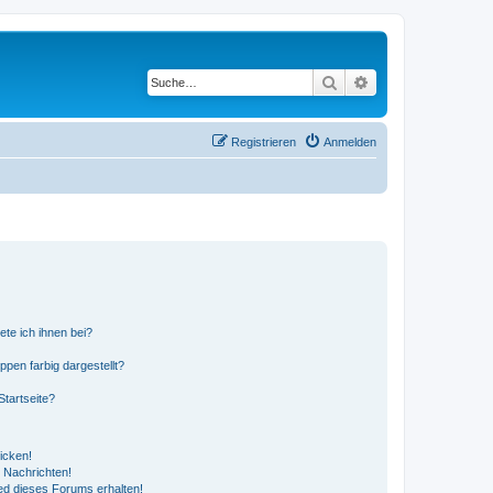
Suche
Erweiterte Suche
Registrieren
Anmelden
ete ich ihnen bei?
en farbig dargestellt?
tartseite?
icken!
 Nachrichten!
ed dieses Forums erhalten!