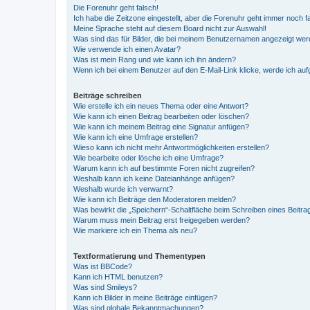
Die Forenuhr geht falsch!
Ich habe die Zeitzone eingestellt, aber die Forenuhr geht immer noch f
Meine Sprache steht auf diesem Board nicht zur Auswahl!
Was sind das für Bilder, die bei meinem Benutzernamen angezeigt we
Wie verwende ich einen Avatar?
Was ist mein Rang und wie kann ich ihn ändern?
Wenn ich bei einem Benutzer auf den E-Mail-Link klicke, werde ich au
Beiträge schreiben
Wie erstelle ich ein neues Thema oder eine Antwort?
Wie kann ich einen Beitrag bearbeiten oder löschen?
Wie kann ich meinem Beitrag eine Signatur anfügen?
Wie kann ich eine Umfrage erstellen?
Wieso kann ich nicht mehr Antwortmöglichkeiten erstellen?
Wie bearbeite oder lösche ich eine Umfrage?
Warum kann ich auf bestimmte Foren nicht zugreifen?
Weshalb kann ich keine Dateianhänge anfügen?
Weshalb wurde ich verwarnt?
Wie kann ich Beiträge den Moderatoren melden?
Was bewirkt die „Speichern“-Schaltfläche beim Schreiben eines Beitra
Warum muss mein Beitrag erst freigegeben werden?
Wie markiere ich ein Thema als neu?
Textformatierung und Thementypen
Was ist BBCode?
Kann ich HTML benutzen?
Was sind Smileys?
Kann ich Bilder in meine Beiträge einfügen?
Was sind globale Bekanntmachungen?