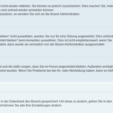
rt nicht wieder mitteilen, Sie können es jedoch zurücksetzen. Dies machen Sie, in
e sich schnell wieder anmelden können.
ckzusetzen, so wenden Sie sich an die Board-Administration.
ben“ nicht auswählen, werden Sie nur für eine Sitzung angemeldet. Dies verhinde
et bleiben“ beim Anmelden auswählen. Dies ist nicht empfehlenswert, wenn Sie s
steht, dann wurde sie vermutlich von der Board-Administration ausgeschaltet.
 hat und die dafür sorgen, dass Sie im Forum angemeldet bleiben. Außerdem ermögl
ktiviert wurden. Wenn Sie Probleme bei der An- oder Abmeldung haben, kann es hel
en in der Datenbank des Boards gespeichert. Um diese zu ändern, gehen Sie in den 
rt können Sie alle Ihre Einstellungen ändern.