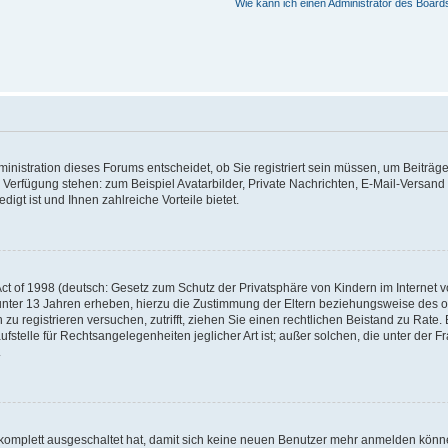
Wie kann ich einen Administrator des Board
nistration dieses Forums entscheidet, ob Sie registriert sein müssen, um Beiträge z
ur Verfügung stehen: zum Beispiel Avatarbilder, Private Nachrichten, E-Mail-Versand
igt ist und Ihnen zahlreiche Vorteile bietet.
t of 1998 (deutsch: Gesetz zum Schutz der Privatsphäre von Kindern im Internet vo
unter 13 Jahren erheben, hierzu die Zustimmung der Eltern beziehungsweise des o
h zu registrieren versuchen, zutrifft, ziehen Sie einen rechtlichen Beistand zu Rat
stelle für Rechtsangelegenheiten jeglicher Art ist; außer solchen, die unter der 
.
 komplett ausgeschaltet hat, damit sich keine neuen Benutzer mehr anmelden könne