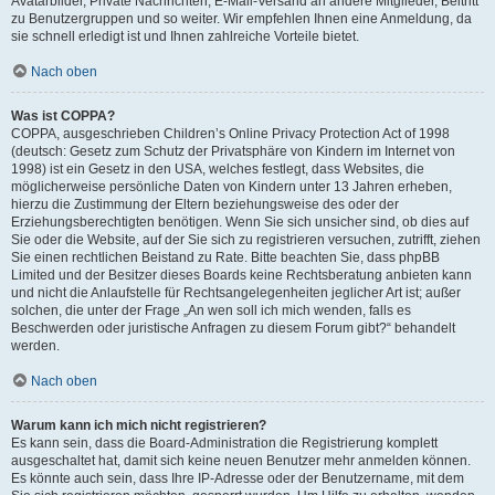
Avatarbilder, Private Nachrichten, E-Mail-Versand an andere Mitglieder, Beitritt
zu Benutzergruppen und so weiter. Wir empfehlen Ihnen eine Anmeldung, da
sie schnell erledigt ist und Ihnen zahlreiche Vorteile bietet.
Nach oben
Was ist COPPA?
COPPA, ausgeschrieben Children’s Online Privacy Protection Act of 1998
(deutsch: Gesetz zum Schutz der Privatsphäre von Kindern im Internet von
1998) ist ein Gesetz in den USA, welches festlegt, dass Websites, die
möglicherweise persönliche Daten von Kindern unter 13 Jahren erheben,
hierzu die Zustimmung der Eltern beziehungsweise des oder der
Erziehungsberechtigten benötigen. Wenn Sie sich unsicher sind, ob dies auf
Sie oder die Website, auf der Sie sich zu registrieren versuchen, zutrifft, ziehen
Sie einen rechtlichen Beistand zu Rate. Bitte beachten Sie, dass phpBB
Limited und der Besitzer dieses Boards keine Rechtsberatung anbieten kann
und nicht die Anlaufstelle für Rechtsangelegenheiten jeglicher Art ist; außer
solchen, die unter der Frage „An wen soll ich mich wenden, falls es
Beschwerden oder juristische Anfragen zu diesem Forum gibt?“ behandelt
werden.
Nach oben
Warum kann ich mich nicht registrieren?
Es kann sein, dass die Board-Administration die Registrierung komplett
ausgeschaltet hat, damit sich keine neuen Benutzer mehr anmelden können.
Es könnte auch sein, dass Ihre IP-Adresse oder der Benutzername, mit dem