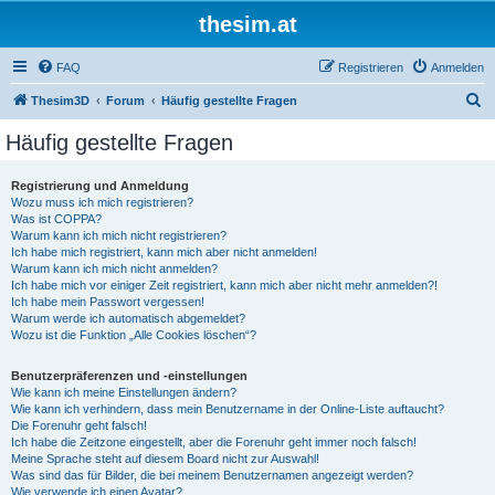
thesim.at
FAQ
Registrieren
Anmelden
S
Thesim3D
Forum
Häufig gestellte Fragen
u
Häufig gestellte Fragen
c
h
Registrierung und Anmeldung
Wozu muss ich mich registrieren?
e
Was ist COPPA?
Warum kann ich mich nicht registrieren?
Ich habe mich registriert, kann mich aber nicht anmelden!
Warum kann ich mich nicht anmelden?
Ich habe mich vor einiger Zeit registriert, kann mich aber nicht mehr anmelden?!
Ich habe mein Passwort vergessen!
Warum werde ich automatisch abgemeldet?
Wozu ist die Funktion „Alle Cookies löschen“?
Benutzerpräferenzen und -einstellungen
Wie kann ich meine Einstellungen ändern?
Wie kann ich verhindern, dass mein Benutzername in der Online-Liste auftaucht?
Die Forenuhr geht falsch!
Ich habe die Zeitzone eingestellt, aber die Forenuhr geht immer noch falsch!
Meine Sprache steht auf diesem Board nicht zur Auswahl!
Was sind das für Bilder, die bei meinem Benutzernamen angezeigt werden?
Wie verwende ich einen Avatar?