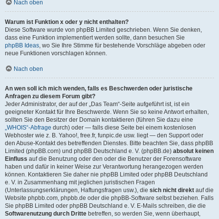
Nach oben
Warum ist Funktion x oder y nicht enthalten?
Diese Software wurde von phpBB Limited geschrieben. Wenn Sie denken,
dass eine Funktion implementiert werden sollte, dann besuchen Sie
phpBB Ideas
, wo Sie Ihre Stimme für bestehende Vorschläge abgeben oder
neue Funktionen vorschlagen können.
Nach oben
An wen soll ich mich wenden, falls es Beschwerden oder juristische
Anfragen zu diesem Forum gibt?
Jeder Administrator, der auf der „Das Team“-Seite aufgeführt ist, ist ein
geeigneter Kontakt für Ihre Beschwerde. Wenn Sie so keine Antwort erhalten,
sollten Sie den Besitzer der Domain kontaktieren (führen Sie dazu eine
„WHOIS“-Abfrage
durch) oder — falls diese Seite bei einem kostenlosen
Webhoster wie z. B. Yahoo!, free.fr, funpic.de usw. liegt — den Support oder
den Abuse-Kontakt des betreffenden Dienstes. Bitte beachten Sie, dass phpBB
Limited (phpBB.com) und phpBB Deutschland e. V. (phpBB.de)
absolut keinen
Einfluss
auf die Benutzung oder den oder die Benutzer der Forensoftware
haben und dafür in keiner Weise zur Verantwortung herangezogen werden
können. Kontaktieren Sie daher nie phpBB Limited oder phpBB Deutschland
e. V. in Zusammenhang mit jeglichen juristischen Fragen
(Unterlassungserklärungen, Haftungsfragen usw.), die
sich nicht direkt
auf die
Website phpbb.com, phpbb.de oder die phpBB-Software selbst beziehen. Falls
Sie phpBB Limited oder phpBB Deutschland e. V. E-Mails schreiben, die die
Softwarenutzung durch Dritte
betreffen, so werden Sie, wenn überhaupt,