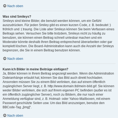
Nach oben
Was sind Smileys?
Smileys sind kleine Bilder, die benutzt werden können, um ein Gefühl
auszudrücken. Für jeden Smiley gibt es einen kurzen Code, z. B. bedeutet :)
fröhlich und :( traurig. Die Liste aller Smileys können Sie beim Verfassen eines
Beitrags sehen. Versuchen Sie bitte trotzdem, Smileys nicht zu häufig zu
benutzen, sie können einen Beitrag schnell unlesbar machen und ein
Moderator könnte deshalb Ihren Beitrag entsprechend überarbeiten oder gar
komplett löschen. Die Board-Administration kann auch die Anzahl der Smileys
begrenzen, die Sie in einem Beitrag benutzen können.
Nach oben
Kann ich Bilder in meine Beiträge einfügen?
Ja, Bilder können in Ihrem Beitrag angezeigt werden. Wenn die Administration
Dateianhänge erlaubt hat, können Sie das Bild auch direkt hochladen.
Ansonsten müssen Sie zu einem Bild verlinken, das auf einem öffentlich
zugänglichen Server liegt, z. B. http://www.domain.tld/mein-bild.gif. Sie können
weder Bilder verlinken, die sich auf Ihrem eigenen PC befinden (außer es ist
ein öffentlich zugänglicher Server), noch zu Bildern, die nur nach einer
Anmeldung verfügbar sind, z. B. Hotmail- oder Yahoo-Mailboxen, mit einem
Passwort geschützte Seiten usw. Um das Bild anzuzeigen, benutze den
BBCode-Tag „[img]“.
Nach oben