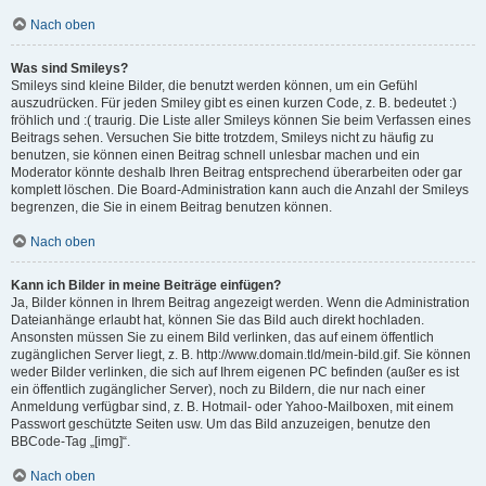
Nach oben
Was sind Smileys?
Smileys sind kleine Bilder, die benutzt werden können, um ein Gefühl
auszudrücken. Für jeden Smiley gibt es einen kurzen Code, z. B. bedeutet :)
fröhlich und :( traurig. Die Liste aller Smileys können Sie beim Verfassen eines
Beitrags sehen. Versuchen Sie bitte trotzdem, Smileys nicht zu häufig zu
benutzen, sie können einen Beitrag schnell unlesbar machen und ein
Moderator könnte deshalb Ihren Beitrag entsprechend überarbeiten oder gar
komplett löschen. Die Board-Administration kann auch die Anzahl der Smileys
begrenzen, die Sie in einem Beitrag benutzen können.
Nach oben
Kann ich Bilder in meine Beiträge einfügen?
Ja, Bilder können in Ihrem Beitrag angezeigt werden. Wenn die Administration
Dateianhänge erlaubt hat, können Sie das Bild auch direkt hochladen.
Ansonsten müssen Sie zu einem Bild verlinken, das auf einem öffentlich
zugänglichen Server liegt, z. B. http://www.domain.tld/mein-bild.gif. Sie können
weder Bilder verlinken, die sich auf Ihrem eigenen PC befinden (außer es ist
ein öffentlich zugänglicher Server), noch zu Bildern, die nur nach einer
Anmeldung verfügbar sind, z. B. Hotmail- oder Yahoo-Mailboxen, mit einem
Passwort geschützte Seiten usw. Um das Bild anzuzeigen, benutze den
BBCode-Tag „[img]“.
Nach oben