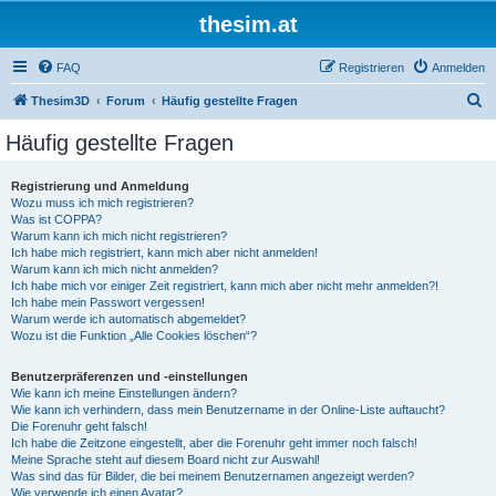
thesim.at
FAQ
Registrieren
Anmelden
S
Thesim3D
Forum
Häufig gestellte Fragen
u
Häufig gestellte Fragen
c
h
Registrierung und Anmeldung
Wozu muss ich mich registrieren?
e
Was ist COPPA?
Warum kann ich mich nicht registrieren?
Ich habe mich registriert, kann mich aber nicht anmelden!
Warum kann ich mich nicht anmelden?
Ich habe mich vor einiger Zeit registriert, kann mich aber nicht mehr anmelden?!
Ich habe mein Passwort vergessen!
Warum werde ich automatisch abgemeldet?
Wozu ist die Funktion „Alle Cookies löschen“?
Benutzerpräferenzen und -einstellungen
Wie kann ich meine Einstellungen ändern?
Wie kann ich verhindern, dass mein Benutzername in der Online-Liste auftaucht?
Die Forenuhr geht falsch!
Ich habe die Zeitzone eingestellt, aber die Forenuhr geht immer noch falsch!
Meine Sprache steht auf diesem Board nicht zur Auswahl!
Was sind das für Bilder, die bei meinem Benutzernamen angezeigt werden?
Wie verwende ich einen Avatar?