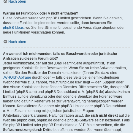
Nach oben
Warum ist Funktion x oder y nicht enthalten?
Diese Software wurde von phpBB Limited geschrieben. Wenn Sie denken,
dass eine Funktion implementiert werden sollte, dann besuchen Sie
phpBB Ideas
, wo Sie Ihre Stimme für bestehende Vorschläge abgeben oder
neue Funktionen vorschlagen können.
Nach oben
An wen soll ich mich wenden, falls es Beschwerden oder juristische
Anfragen zu diesem Forum gibt?
Jeder Administrator, der auf der „Das Team“-Seite aufgeführt ist, ist ein
geeigneter Kontakt für Ihre Beschwerde. Wenn Sie so keine Antwort erhalten,
sollten Sie den Besitzer der Domain kontaktieren (führen Sie dazu eine
„WHOIS“-Abfrage
durch) oder — falls diese Seite bei einem kostenlosen
Webhoster wie z. B. Yahoo!, free.fr, funpic.de usw. liegt — den Support oder
den Abuse-Kontakt des betreffenden Dienstes. Bitte beachten Sie, dass phpBB
Limited (phpBB.com) und phpBB Deutschland e. V. (phpBB.de)
absolut keinen
Einfluss
auf die Benutzung oder den oder die Benutzer der Forensoftware
haben und dafür in keiner Weise zur Verantwortung herangezogen werden
können. Kontaktieren Sie daher nie phpBB Limited oder phpBB Deutschland
e. V. in Zusammenhang mit jeglichen juristischen Fragen
(Unterlassungserklärungen, Haftungsfragen usw.), die
sich nicht direkt
auf die
Website phpbb.com, phpbb.de oder die phpBB-Software selbst beziehen. Falls
Sie phpBB Limited oder phpBB Deutschland e. V. E-Mails schreiben, die die
Softwarenutzung durch Dritte
betreffen, so werden Sie, wenn überhaupt,