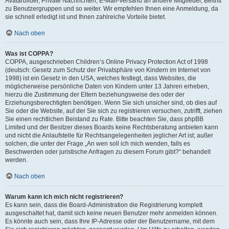
Avatarbilder, Private Nachrichten, E-Mail-Versand an andere Mitglieder, Beitritt
zu Benutzergruppen und so weiter. Wir empfehlen Ihnen eine Anmeldung, da
sie schnell erledigt ist und Ihnen zahlreiche Vorteile bietet.
Nach oben
Was ist COPPA?
COPPA, ausgeschrieben Children’s Online Privacy Protection Act of 1998
(deutsch: Gesetz zum Schutz der Privatsphäre von Kindern im Internet von
1998) ist ein Gesetz in den USA, welches festlegt, dass Websites, die
möglicherweise persönliche Daten von Kindern unter 13 Jahren erheben,
hierzu die Zustimmung der Eltern beziehungsweise des oder der
Erziehungsberechtigten benötigen. Wenn Sie sich unsicher sind, ob dies auf
Sie oder die Website, auf der Sie sich zu registrieren versuchen, zutrifft, ziehen
Sie einen rechtlichen Beistand zu Rate. Bitte beachten Sie, dass phpBB
Limited und der Besitzer dieses Boards keine Rechtsberatung anbieten kann
und nicht die Anlaufstelle für Rechtsangelegenheiten jeglicher Art ist; außer
solchen, die unter der Frage „An wen soll ich mich wenden, falls es
Beschwerden oder juristische Anfragen zu diesem Forum gibt?“ behandelt
werden.
Nach oben
Warum kann ich mich nicht registrieren?
Es kann sein, dass die Board-Administration die Registrierung komplett
ausgeschaltet hat, damit sich keine neuen Benutzer mehr anmelden können.
Es könnte auch sein, dass Ihre IP-Adresse oder der Benutzername, mit dem