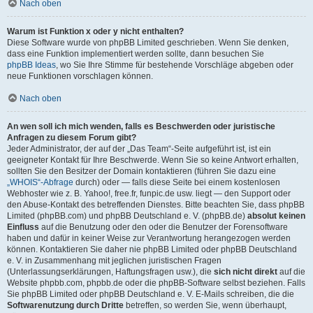
Nach oben
Warum ist Funktion x oder y nicht enthalten?
Diese Software wurde von phpBB Limited geschrieben. Wenn Sie denken,
dass eine Funktion implementiert werden sollte, dann besuchen Sie
phpBB Ideas
, wo Sie Ihre Stimme für bestehende Vorschläge abgeben oder
neue Funktionen vorschlagen können.
Nach oben
An wen soll ich mich wenden, falls es Beschwerden oder juristische
Anfragen zu diesem Forum gibt?
Jeder Administrator, der auf der „Das Team“-Seite aufgeführt ist, ist ein
geeigneter Kontakt für Ihre Beschwerde. Wenn Sie so keine Antwort erhalten,
sollten Sie den Besitzer der Domain kontaktieren (führen Sie dazu eine
„WHOIS“-Abfrage
durch) oder — falls diese Seite bei einem kostenlosen
Webhoster wie z. B. Yahoo!, free.fr, funpic.de usw. liegt — den Support oder
den Abuse-Kontakt des betreffenden Dienstes. Bitte beachten Sie, dass phpBB
Limited (phpBB.com) und phpBB Deutschland e. V. (phpBB.de)
absolut keinen
Einfluss
auf die Benutzung oder den oder die Benutzer der Forensoftware
haben und dafür in keiner Weise zur Verantwortung herangezogen werden
können. Kontaktieren Sie daher nie phpBB Limited oder phpBB Deutschland
e. V. in Zusammenhang mit jeglichen juristischen Fragen
(Unterlassungserklärungen, Haftungsfragen usw.), die
sich nicht direkt
auf die
Website phpbb.com, phpbb.de oder die phpBB-Software selbst beziehen. Falls
Sie phpBB Limited oder phpBB Deutschland e. V. E-Mails schreiben, die die
Softwarenutzung durch Dritte
betreffen, so werden Sie, wenn überhaupt,