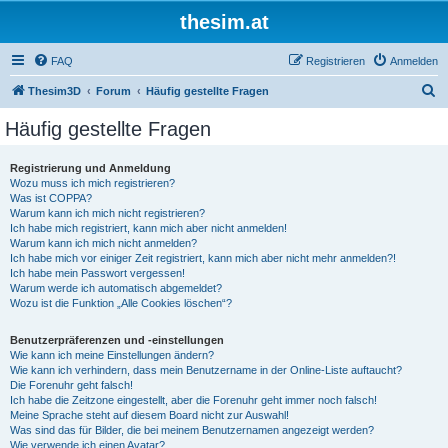
thesim.at
FAQ
Registrieren
Anmelden
S
Thesim3D
Forum
Häufig gestellte Fragen
u
Häufig gestellte Fragen
c
h
Registrierung und Anmeldung
Wozu muss ich mich registrieren?
e
Was ist COPPA?
Warum kann ich mich nicht registrieren?
Ich habe mich registriert, kann mich aber nicht anmelden!
Warum kann ich mich nicht anmelden?
Ich habe mich vor einiger Zeit registriert, kann mich aber nicht mehr anmelden?!
Ich habe mein Passwort vergessen!
Warum werde ich automatisch abgemeldet?
Wozu ist die Funktion „Alle Cookies löschen“?
Benutzerpräferenzen und -einstellungen
Wie kann ich meine Einstellungen ändern?
Wie kann ich verhindern, dass mein Benutzername in der Online-Liste auftaucht?
Die Forenuhr geht falsch!
Ich habe die Zeitzone eingestellt, aber die Forenuhr geht immer noch falsch!
Meine Sprache steht auf diesem Board nicht zur Auswahl!
Was sind das für Bilder, die bei meinem Benutzernamen angezeigt werden?
Wie verwende ich einen Avatar?