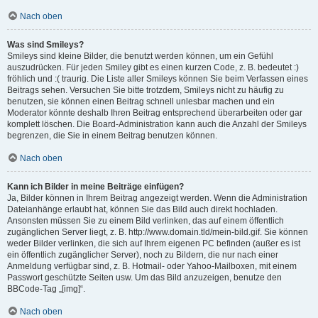
Nach oben
Was sind Smileys?
Smileys sind kleine Bilder, die benutzt werden können, um ein Gefühl
auszudrücken. Für jeden Smiley gibt es einen kurzen Code, z. B. bedeutet :)
fröhlich und :( traurig. Die Liste aller Smileys können Sie beim Verfassen eines
Beitrags sehen. Versuchen Sie bitte trotzdem, Smileys nicht zu häufig zu
benutzen, sie können einen Beitrag schnell unlesbar machen und ein
Moderator könnte deshalb Ihren Beitrag entsprechend überarbeiten oder gar
komplett löschen. Die Board-Administration kann auch die Anzahl der Smileys
begrenzen, die Sie in einem Beitrag benutzen können.
Nach oben
Kann ich Bilder in meine Beiträge einfügen?
Ja, Bilder können in Ihrem Beitrag angezeigt werden. Wenn die Administration
Dateianhänge erlaubt hat, können Sie das Bild auch direkt hochladen.
Ansonsten müssen Sie zu einem Bild verlinken, das auf einem öffentlich
zugänglichen Server liegt, z. B. http://www.domain.tld/mein-bild.gif. Sie können
weder Bilder verlinken, die sich auf Ihrem eigenen PC befinden (außer es ist
ein öffentlich zugänglicher Server), noch zu Bildern, die nur nach einer
Anmeldung verfügbar sind, z. B. Hotmail- oder Yahoo-Mailboxen, mit einem
Passwort geschützte Seiten usw. Um das Bild anzuzeigen, benutze den
BBCode-Tag „[img]“.
Nach oben