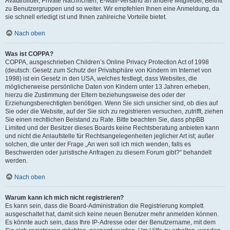
Avatarbilder, Private Nachrichten, E-Mail-Versand an andere Mitglieder, Beitritt
zu Benutzergruppen und so weiter. Wir empfehlen Ihnen eine Anmeldung, da
sie schnell erledigt ist und Ihnen zahlreiche Vorteile bietet.
Nach oben
Was ist COPPA?
COPPA, ausgeschrieben Children’s Online Privacy Protection Act of 1998
(deutsch: Gesetz zum Schutz der Privatsphäre von Kindern im Internet von
1998) ist ein Gesetz in den USA, welches festlegt, dass Websites, die
möglicherweise persönliche Daten von Kindern unter 13 Jahren erheben,
hierzu die Zustimmung der Eltern beziehungsweise des oder der
Erziehungsberechtigten benötigen. Wenn Sie sich unsicher sind, ob dies auf
Sie oder die Website, auf der Sie sich zu registrieren versuchen, zutrifft, ziehen
Sie einen rechtlichen Beistand zu Rate. Bitte beachten Sie, dass phpBB
Limited und der Besitzer dieses Boards keine Rechtsberatung anbieten kann
und nicht die Anlaufstelle für Rechtsangelegenheiten jeglicher Art ist; außer
solchen, die unter der Frage „An wen soll ich mich wenden, falls es
Beschwerden oder juristische Anfragen zu diesem Forum gibt?“ behandelt
werden.
Nach oben
Warum kann ich mich nicht registrieren?
Es kann sein, dass die Board-Administration die Registrierung komplett
ausgeschaltet hat, damit sich keine neuen Benutzer mehr anmelden können.
Es könnte auch sein, dass Ihre IP-Adresse oder der Benutzername, mit dem