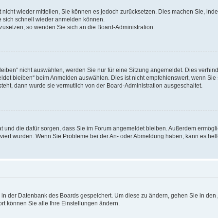
rt nicht wieder mitteilen, Sie können es jedoch zurücksetzen. Dies machen Sie, in
e sich schnell wieder anmelden können.
ckzusetzen, so wenden Sie sich an die Board-Administration.
ben“ nicht auswählen, werden Sie nur für eine Sitzung angemeldet. Dies verhinde
et bleiben“ beim Anmelden auswählen. Dies ist nicht empfehlenswert, wenn Sie s
steht, dann wurde sie vermutlich von der Board-Administration ausgeschaltet.
 hat und die dafür sorgen, dass Sie im Forum angemeldet bleiben. Außerdem ermögl
ktiviert wurden. Wenn Sie Probleme bei der An- oder Abmeldung haben, kann es hel
en in der Datenbank des Boards gespeichert. Um diese zu ändern, gehen Sie in den 
rt können Sie alle Ihre Einstellungen ändern.