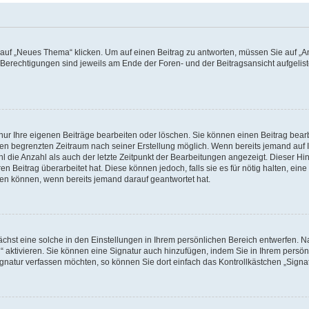
f „Neues Thema“ klicken. Um auf einen Beitrag zu antworten, müssen Sie auf „Ant
e Berechtigungen sind jeweils am Ende der Foren- und der Beitragsansicht aufgeliste
nur Ihre eigenen Beiträge bearbeiten oder löschen. Sie können einen Beitrag bear
nen begrenzten Zeitraum nach seiner Erstellung möglich. Wenn bereits jemand auf Ih
 die Anzahl als auch der letzte Zeitpunkt der Bearbeitungen angezeigt. Dieser Hi
 Beitrag überarbeitet hat. Diese können jedoch, falls sie es für nötig halten, eine 
hen können, wenn bereits jemand darauf geantwortet hat.
hst eine solche in den Einstellungen in Ihrem persönlichen Bereich entwerfen. Na
 aktivieren. Sie können eine Signatur auch hinzufügen, indem Sie in Ihrem persö
gnatur verfassen möchten, so können Sie dort einfach das Kontrollkästchen „Signa