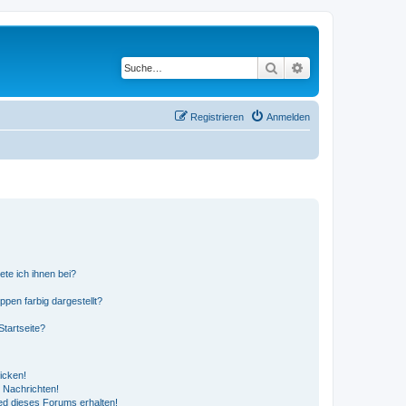
Suche
Erweiterte Suche
Registrieren
Anmelden
ete ich ihnen bei?
en farbig dargestellt?
tartseite?
icken!
 Nachrichten!
ed dieses Forums erhalten!