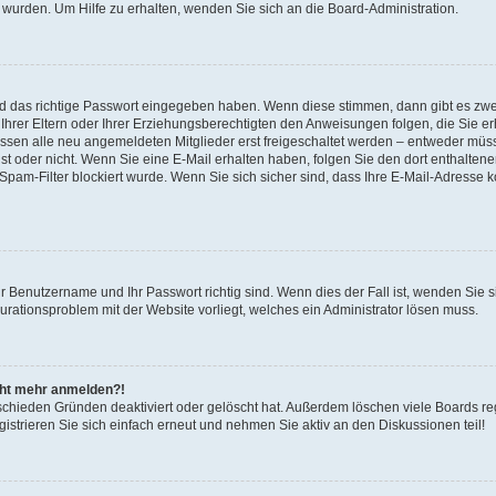
 wurden. Um Hilfe zu erhalten, wenden Sie sich an die Board-Administration.
nd das richtige Passwort eingegeben haben. Wenn diese stimmen, dann gibt es zw
Ihrer Eltern oder Ihrer Erziehungsberechtigten den Anweisungen folgen, die Sie erh
üssen alle neu angemeldeten Mitglieder erst freigeschaltet werden – entweder müsse
 ist oder nicht. Wenn Sie eine E-Mail erhalten haben, folgen Sie den dort enthalte
pam-Filter blockiert wurde. Wenn Sie sich sicher sind, dass Ihre E-Mail-Adresse 
hr Benutzername und Ihr Passwort richtig sind. Wenn dies der Fall ist, wenden Sie
gurationsproblem mit der Website vorliegt, welches ein Administrator lösen muss.
icht mehr anmelden?!
schieden Gründen deaktiviert oder gelöscht hat. Außerdem löschen viele Boards reg
strieren Sie sich einfach erneut und nehmen Sie aktiv an den Diskussionen teil!