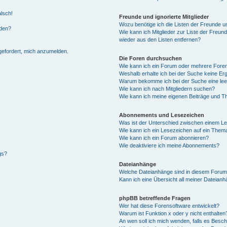
alsch!
Freunde und ignorierte Mitglieder
Wozu benötige ich die Listen der Freunde un
rden?
Wie kann ich Mitglieder zur Liste der Freund
wieder aus den Listen entfernen?
fgefordert, mich anzumelden.
Die Foren durchsuchen
Wie kann ich ein Forum oder mehrere For
Weshalb erhalte ich bei der Suche keine Er
Warum bekomme ich bei der Suche eine lee
Wie kann ich nach Mitgliedern suchen?
Wie kann ich meine eigenen Beiträge und T
Abonnements und Lesezeichen
Was ist der Unterschied zwischen einem L
Wie kann ich ein Lesezeichen auf ein Them
Wie kann ich ein Forum abonnieren?
Wie deaktiviere ich meine Abonnements?
gs?
Dateianhänge
Welche Dateianhänge sind in diesem Forum
Kann ich eine Übersicht all meiner Dateian
phpBB betreffende Fragen
Wer hat diese Forensoftware entwickelt?
Warum ist Funktion x oder y nicht enthalten
An wen soll ich mich wenden, falls es Besc