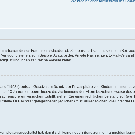
Wie kann ich einen Administrator des Board
nistration dieses Forums entscheidet, ob Sie registriert sein müssen, um Beiträge z
ur Verfügung stehen: zum Beispiel Avatarbilder, Private Nachrichten, E-Mail-Versand
igt ist und Ihnen zahlreiche Vorteile bietet.
t of 1998 (deutsch: Gesetz zum Schutz der Privatsphäre von Kindern im Internet vo
unter 13 Jahren erheben, hierzu die Zustimmung der Eltern beziehungsweise des o
h zu registrieren versuchen, zutrifft, ziehen Sie einen rechtlichen Beistand zu Rat
stelle für Rechtsangelegenheiten jeglicher Art ist; außer solchen, die unter der 
.
 komplett ausgeschaltet hat, damit sich keine neuen Benutzer mehr anmelden könne