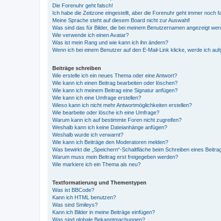
Die Forenuhr geht falsch!
Ich habe die Zeitzone eingestellt, aber die Forenuhr geht immer noch f
Meine Sprache steht auf diesem Board nicht zur Auswahl!
Was sind das für Bilder, die bei meinem Benutzernamen angezeigt we
Wie verwende ich einen Avatar?
Was ist mein Rang und wie kann ich ihn ändern?
Wenn ich bei einem Benutzer auf den E-Mail-Link klicke, werde ich au
Beiträge schreiben
Wie erstelle ich ein neues Thema oder eine Antwort?
Wie kann ich einen Beitrag bearbeiten oder löschen?
Wie kann ich meinem Beitrag eine Signatur anfügen?
Wie kann ich eine Umfrage erstellen?
Wieso kann ich nicht mehr Antwortmöglichkeiten erstellen?
Wie bearbeite oder lösche ich eine Umfrage?
Warum kann ich auf bestimmte Foren nicht zugreifen?
Weshalb kann ich keine Dateianhänge anfügen?
Weshalb wurde ich verwarnt?
Wie kann ich Beiträge den Moderatoren melden?
Was bewirkt die „Speichern“-Schaltfläche beim Schreiben eines Beitra
Warum muss mein Beitrag erst freigegeben werden?
Wie markiere ich ein Thema als neu?
Textformatierung und Thementypen
Was ist BBCode?
Kann ich HTML benutzen?
Was sind Smileys?
Kann ich Bilder in meine Beiträge einfügen?
Was sind globale Bekanntmachungen?