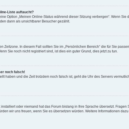
ine-Liste auftaucht?
 eine Option „Meinen Online-Status während dieser Sitzung verbergen“. Wenn Sie d
rden dann als unsichtbarer Besucher gezählt.
n Zeitzone. In diesem Fall sollten Sie im „Persönlichen Bereich“ die für Sie passend
 Sie noch nicht registriert sind, ist dies ein guter Grund, dies jetzt zu tun.
mer noch falsch!
ellt haben und die Zeit trotzdem noch falsch ist, geht die Uhr des Servers vermutlic
 installiert oder niemand hat das Forum bislang in Ihre Sprache übersetzt. Fragen 
t, würden wir uns freuen, wenn Sie es übersetzen würden. Weitere Informationen da