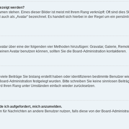
gezeigt werden?
men stehen. Eines dieser Bilder ist meist mit Ihrem Rang verknüpft: Oft sind dies S
auch als „Avatar“ bezeichnet. Es handelt sich hierbei in der Regel um ein persönl
 Avatar über eine der folgenden vier Methoden hinzufügen: Gravatar, Galerie, Rem
inen Avatar benutzen können, sollten Sie die Board-Administration kontaktieren.
iele Beiträge Sie bislang erstellt haben oder identifizieren bestimmte Benutzer
 Board-Administration festgelegt wurden. Bitte schreiben Sie keine sinnlosen Beit
wird Ihren Rang unter Umständen einfach wieder zurücksetzen.
rde ich aufgefordert, mich anzumelden.
ion für Nachrichten an andere Benutzer nutzen, falls diese von der Board-Administ