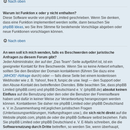
Nach oben
Warum ist Funktion x oder y nicht enthalten?
Diese Software wurde von phpBB Limited geschrieben. Wenn Sie denken,
dass eine Funktion implementiert werden sollte, dann besuchen Sie
phpBB Ideas
, wo Sie Ihre Stimme für bestehende Vorschläge abgeben oder
neue Funktionen vorschlagen können.
Nach oben
An wen soll ich mich wenden, falls es Beschwerden oder juristische
Anfragen zu diesem Forum gibt?
Jeder Administrator, der auf der „Das Team“-Seite aufgeführt ist, ist ein
geeigneter Kontakt für Ihre Beschwerde. Wenn Sie so keine Antwort erhalten,
sollten Sie den Besitzer der Domain kontaktieren (führen Sie dazu eine
„WHOIS“-Abfrage
durch) oder — falls diese Seite bei einem kostenlosen
Webhoster wie z. B. Yahoo!, free.fr, funpic.de usw. liegt — den Support oder
den Abuse-Kontakt des betreffenden Dienstes. Bitte beachten Sie, dass phpBB
Limited (phpBB.com) und phpBB Deutschland e. V. (phpBB.de)
absolut keinen
Einfluss
auf die Benutzung oder den oder die Benutzer der Forensoftware
haben und dafür in keiner Weise zur Verantwortung herangezogen werden
können. Kontaktieren Sie daher nie phpBB Limited oder phpBB Deutschland
e. V. in Zusammenhang mit jeglichen juristischen Fragen
(Unterlassungserklärungen, Haftungsfragen usw.), die
sich nicht direkt
auf die
Website phpbb.com, phpbb.de oder die phpBB-Software selbst beziehen. Falls
Sie phpBB Limited oder phpBB Deutschland e. V. E-Mails schreiben, die die
Softwarenutzung durch Dritte
betreffen, so werden Sie, wenn überhaupt,