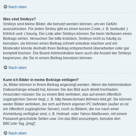
Nach oben
Was sind Smileys?
Smileys sind kleine Bilder, die benutzt werden können, um ein Gefühl
auszudrücken. Für jeden Smiley gibt es einen kurzen Code, z. B. bedeutet :)
fröhlich und :( traurig. Die Liste aller Smileys können Sie beim Verfassen eines
Beitrags sehen. Versuchen Sie bitte trotzdem, Smileys nicht zu häufig zu
benutzen, sie können einen Beitrag schnell unlesbar machen und ein
Moderator könnte deshalb Ihren Beitrag entsprechend überarbeiten oder gar
komplett löschen. Die Board-Administration kann auch die Anzahl der Smileys
begrenzen, die Sie in einem Beitrag benutzen können.
Nach oben
Kann ich Bilder in meine Beiträge einfügen?
Ja, Bilder können in Ihrem Beitrag angezeigt werden. Wenn die Administration
Dateianhänge erlaubt hat, können Sie das Bild auch direkt hochladen.
Ansonsten müssen Sie zu einem Bild verlinken, das auf einem öffentlich
zugänglichen Server liegt, z. B. http://www.domain.tld/mein-bild.gif. Sie können
weder Bilder verlinken, die sich auf Ihrem eigenen PC befinden (außer es ist
ein öffentlich zugänglicher Server), noch zu Bildern, die nur nach einer
Anmeldung verfügbar sind, z. B. Hotmail- oder Yahoo-Mailboxen, mit einem
Passwort geschützte Seiten usw. Um das Bild anzuzeigen, benutze den
BBCode-Tag „[img]“.
Nach oben