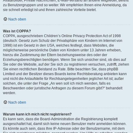
Avatarbilder, Private Nachrichten, E-Mail-Versand an andere Mitglieder, Beitritt
zu Benutzergruppen und so weiter. Wir empfehlen Ihnen eine Anmeldung, da
sie schnell erledigt ist und Ihnen zahlreiche Vorteile bietet.
Nach oben
Was ist COPPA?
COPPA, ausgeschrieben Children’s Online Privacy Protection Act of 1998
(deutsch: Gesetz zum Schutz der Privatsphäre von Kindern im Internet von
1998) ist ein Gesetz in den USA, welches festlegt, dass Websites, die
möglicherweise persönliche Daten von Kindern unter 13 Jahren erheben,
hierzu die Zustimmung der Eltern beziehungsweise des oder der
Erziehungsberechtigten benötigen. Wenn Sie sich unsicher sind, ob dies auf
Sie oder die Website, auf der Sie sich zu registrieren versuchen, zutrifft, ziehen
Sie einen rechtlichen Beistand zu Rate. Bitte beachten Sie, dass phpBB
Limited und der Besitzer dieses Boards keine Rechtsberatung anbieten kann
und nicht die Anlaufstelle für Rechtsangelegenheiten jeglicher Art ist; außer
solchen, die unter der Frage „An wen soll ich mich wenden, falls es
Beschwerden oder juristische Anfragen zu diesem Forum gibt?“ behandelt
werden.
Nach oben
Warum kann ich mich nicht registrieren?
Es kann sein, dass die Board-Administration die Registrierung komplett
ausgeschaltet hat, damit sich keine neuen Benutzer mehr anmelden können.
Es könnte auch sein, dass Ihre IP-Adresse oder der Benutzername, mit dem