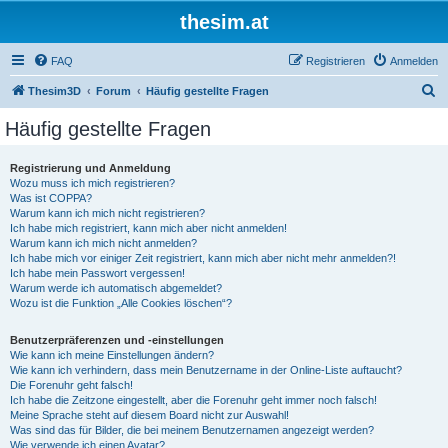
thesim.at
FAQ
Registrieren
Anmelden
S
Thesim3D
Forum
Häufig gestellte Fragen
u
Häufig gestellte Fragen
c
h
Registrierung und Anmeldung
Wozu muss ich mich registrieren?
e
Was ist COPPA?
Warum kann ich mich nicht registrieren?
Ich habe mich registriert, kann mich aber nicht anmelden!
Warum kann ich mich nicht anmelden?
Ich habe mich vor einiger Zeit registriert, kann mich aber nicht mehr anmelden?!
Ich habe mein Passwort vergessen!
Warum werde ich automatisch abgemeldet?
Wozu ist die Funktion „Alle Cookies löschen“?
Benutzerpräferenzen und -einstellungen
Wie kann ich meine Einstellungen ändern?
Wie kann ich verhindern, dass mein Benutzername in der Online-Liste auftaucht?
Die Forenuhr geht falsch!
Ich habe die Zeitzone eingestellt, aber die Forenuhr geht immer noch falsch!
Meine Sprache steht auf diesem Board nicht zur Auswahl!
Was sind das für Bilder, die bei meinem Benutzernamen angezeigt werden?
Wie verwende ich einen Avatar?