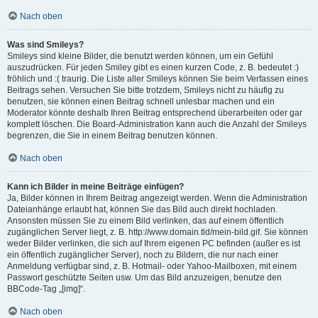
Nach oben
Was sind Smileys?
Smileys sind kleine Bilder, die benutzt werden können, um ein Gefühl
auszudrücken. Für jeden Smiley gibt es einen kurzen Code, z. B. bedeutet :)
fröhlich und :( traurig. Die Liste aller Smileys können Sie beim Verfassen eines
Beitrags sehen. Versuchen Sie bitte trotzdem, Smileys nicht zu häufig zu
benutzen, sie können einen Beitrag schnell unlesbar machen und ein
Moderator könnte deshalb Ihren Beitrag entsprechend überarbeiten oder gar
komplett löschen. Die Board-Administration kann auch die Anzahl der Smileys
begrenzen, die Sie in einem Beitrag benutzen können.
Nach oben
Kann ich Bilder in meine Beiträge einfügen?
Ja, Bilder können in Ihrem Beitrag angezeigt werden. Wenn die Administration
Dateianhänge erlaubt hat, können Sie das Bild auch direkt hochladen.
Ansonsten müssen Sie zu einem Bild verlinken, das auf einem öffentlich
zugänglichen Server liegt, z. B. http://www.domain.tld/mein-bild.gif. Sie können
weder Bilder verlinken, die sich auf Ihrem eigenen PC befinden (außer es ist
ein öffentlich zugänglicher Server), noch zu Bildern, die nur nach einer
Anmeldung verfügbar sind, z. B. Hotmail- oder Yahoo-Mailboxen, mit einem
Passwort geschützte Seiten usw. Um das Bild anzuzeigen, benutze den
BBCode-Tag „[img]“.
Nach oben