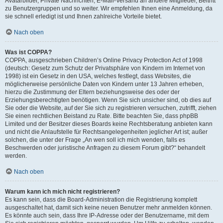
Avatarbilder, Private Nachrichten, E-Mail-Versand an andere Mitglieder, Beitritt
zu Benutzergruppen und so weiter. Wir empfehlen Ihnen eine Anmeldung, da
sie schnell erledigt ist und Ihnen zahlreiche Vorteile bietet.
Nach oben
Was ist COPPA?
COPPA, ausgeschrieben Children’s Online Privacy Protection Act of 1998
(deutsch: Gesetz zum Schutz der Privatsphäre von Kindern im Internet von
1998) ist ein Gesetz in den USA, welches festlegt, dass Websites, die
möglicherweise persönliche Daten von Kindern unter 13 Jahren erheben,
hierzu die Zustimmung der Eltern beziehungsweise des oder der
Erziehungsberechtigten benötigen. Wenn Sie sich unsicher sind, ob dies auf
Sie oder die Website, auf der Sie sich zu registrieren versuchen, zutrifft, ziehen
Sie einen rechtlichen Beistand zu Rate. Bitte beachten Sie, dass phpBB
Limited und der Besitzer dieses Boards keine Rechtsberatung anbieten kann
und nicht die Anlaufstelle für Rechtsangelegenheiten jeglicher Art ist; außer
solchen, die unter der Frage „An wen soll ich mich wenden, falls es
Beschwerden oder juristische Anfragen zu diesem Forum gibt?“ behandelt
werden.
Nach oben
Warum kann ich mich nicht registrieren?
Es kann sein, dass die Board-Administration die Registrierung komplett
ausgeschaltet hat, damit sich keine neuen Benutzer mehr anmelden können.
Es könnte auch sein, dass Ihre IP-Adresse oder der Benutzername, mit dem