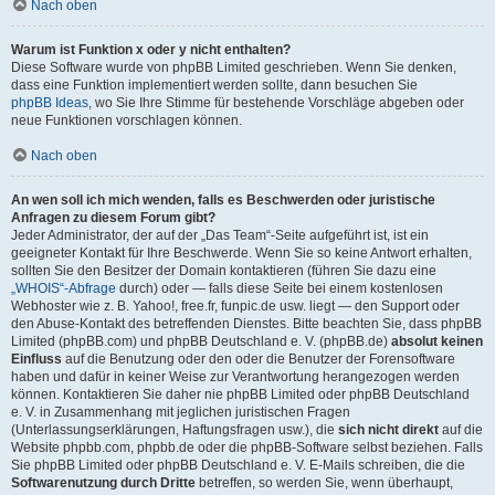
Nach oben
Warum ist Funktion x oder y nicht enthalten?
Diese Software wurde von phpBB Limited geschrieben. Wenn Sie denken,
dass eine Funktion implementiert werden sollte, dann besuchen Sie
phpBB Ideas
, wo Sie Ihre Stimme für bestehende Vorschläge abgeben oder
neue Funktionen vorschlagen können.
Nach oben
An wen soll ich mich wenden, falls es Beschwerden oder juristische
Anfragen zu diesem Forum gibt?
Jeder Administrator, der auf der „Das Team“-Seite aufgeführt ist, ist ein
geeigneter Kontakt für Ihre Beschwerde. Wenn Sie so keine Antwort erhalten,
sollten Sie den Besitzer der Domain kontaktieren (führen Sie dazu eine
„WHOIS“-Abfrage
durch) oder — falls diese Seite bei einem kostenlosen
Webhoster wie z. B. Yahoo!, free.fr, funpic.de usw. liegt — den Support oder
den Abuse-Kontakt des betreffenden Dienstes. Bitte beachten Sie, dass phpBB
Limited (phpBB.com) und phpBB Deutschland e. V. (phpBB.de)
absolut keinen
Einfluss
auf die Benutzung oder den oder die Benutzer der Forensoftware
haben und dafür in keiner Weise zur Verantwortung herangezogen werden
können. Kontaktieren Sie daher nie phpBB Limited oder phpBB Deutschland
e. V. in Zusammenhang mit jeglichen juristischen Fragen
(Unterlassungserklärungen, Haftungsfragen usw.), die
sich nicht direkt
auf die
Website phpbb.com, phpbb.de oder die phpBB-Software selbst beziehen. Falls
Sie phpBB Limited oder phpBB Deutschland e. V. E-Mails schreiben, die die
Softwarenutzung durch Dritte
betreffen, so werden Sie, wenn überhaupt,