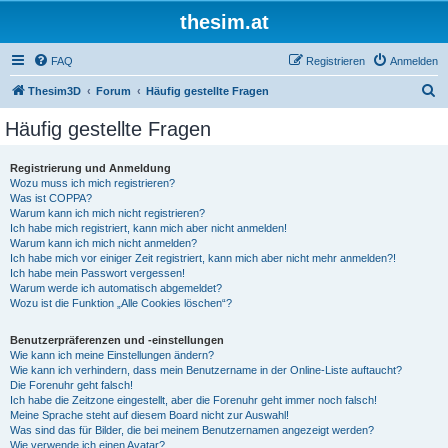
thesim.at
FAQ
Registrieren
Anmelden
S
Thesim3D
Forum
Häufig gestellte Fragen
u
Häufig gestellte Fragen
c
h
Registrierung und Anmeldung
Wozu muss ich mich registrieren?
e
Was ist COPPA?
Warum kann ich mich nicht registrieren?
Ich habe mich registriert, kann mich aber nicht anmelden!
Warum kann ich mich nicht anmelden?
Ich habe mich vor einiger Zeit registriert, kann mich aber nicht mehr anmelden?!
Ich habe mein Passwort vergessen!
Warum werde ich automatisch abgemeldet?
Wozu ist die Funktion „Alle Cookies löschen“?
Benutzerpräferenzen und -einstellungen
Wie kann ich meine Einstellungen ändern?
Wie kann ich verhindern, dass mein Benutzername in der Online-Liste auftaucht?
Die Forenuhr geht falsch!
Ich habe die Zeitzone eingestellt, aber die Forenuhr geht immer noch falsch!
Meine Sprache steht auf diesem Board nicht zur Auswahl!
Was sind das für Bilder, die bei meinem Benutzernamen angezeigt werden?
Wie verwende ich einen Avatar?