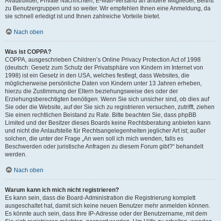
Avatarbilder, Private Nachrichten, E-Mail-Versand an andere Mitglieder, Beitritt
zu Benutzergruppen und so weiter. Wir empfehlen Ihnen eine Anmeldung, da
sie schnell erledigt ist und Ihnen zahlreiche Vorteile bietet.
Nach oben
Was ist COPPA?
COPPA, ausgeschrieben Children’s Online Privacy Protection Act of 1998
(deutsch: Gesetz zum Schutz der Privatsphäre von Kindern im Internet von
1998) ist ein Gesetz in den USA, welches festlegt, dass Websites, die
möglicherweise persönliche Daten von Kindern unter 13 Jahren erheben,
hierzu die Zustimmung der Eltern beziehungsweise des oder der
Erziehungsberechtigten benötigen. Wenn Sie sich unsicher sind, ob dies auf
Sie oder die Website, auf der Sie sich zu registrieren versuchen, zutrifft, ziehen
Sie einen rechtlichen Beistand zu Rate. Bitte beachten Sie, dass phpBB
Limited und der Besitzer dieses Boards keine Rechtsberatung anbieten kann
und nicht die Anlaufstelle für Rechtsangelegenheiten jeglicher Art ist; außer
solchen, die unter der Frage „An wen soll ich mich wenden, falls es
Beschwerden oder juristische Anfragen zu diesem Forum gibt?“ behandelt
werden.
Nach oben
Warum kann ich mich nicht registrieren?
Es kann sein, dass die Board-Administration die Registrierung komplett
ausgeschaltet hat, damit sich keine neuen Benutzer mehr anmelden können.
Es könnte auch sein, dass Ihre IP-Adresse oder der Benutzername, mit dem