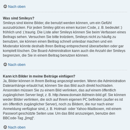
Nach oben
Was sind Smileys?
Smileys sind kleine Bilder, die benutzt werden können, um ein Gefühl
auszudrücken. Für jeden Smiley gibt es einen kurzen Code, z. B. bedeutet :)
fröhlich und :( traurig. Die Liste aller Smileys können Sie beim Verfassen eines
Beitrags sehen. Versuchen Sie bitte trotzdem, Smileys nicht zu häufig zu
benutzen, sie können einen Beitrag schnell unlesbar machen und ein
Moderator könnte deshalb Ihren Beitrag entsprechend überarbeiten oder gar
komplett löschen. Die Board-Administration kann auch die Anzahl der Smileys
begrenzen, die Sie in einem Beitrag benutzen können.
Nach oben
Kann ich Bilder in meine Beiträge einfügen?
Ja, Bilder können in Ihrem Beitrag angezeigt werden. Wenn die Administration
Dateianhänge erlaubt hat, können Sie das Bild auch direkt hochladen.
Ansonsten müssen Sie zu einem Bild verlinken, das auf einem öffentlich
zugänglichen Server liegt, z. B. http://www.domain.tld/mein-bild.gif. Sie können
weder Bilder verlinken, die sich auf Ihrem eigenen PC befinden (außer es ist
ein öffentlich zugänglicher Server), noch zu Bildern, die nur nach einer
Anmeldung verfügbar sind, z. B. Hotmail- oder Yahoo-Mailboxen, mit einem
Passwort geschützte Seiten usw. Um das Bild anzuzeigen, benutze den
BBCode-Tag „[img]“.
Nach oben