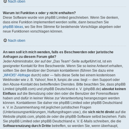
Nach oben
Warum ist Funktion x oder y nicht enthalten?
Diese Software wurde von phpBB Limited geschrieben. Wenn Sie denken,
dass eine Funktion implementiert werden sollte, dann besuchen Sie
phpBB Ideas
, wo Sie Ihre Stimme für bestehende Vorschläge abgeben oder
neue Funktionen vorschlagen können.
Nach oben
An wen soll ich mich wenden, falls es Beschwerden oder juristische
Anfragen zu diesem Forum gibt?
Jeder Administrator, der auf der „Das Team“-Seite aufgeführt ist, ist ein
geeigneter Kontakt für Ihre Beschwerde. Wenn Sie so keine Antwort erhalten,
sollten Sie den Besitzer der Domain kontaktieren (führen Sie dazu eine
„WHOIS“-Abfrage
durch) oder — falls diese Seite bei einem kostenlosen
Webhoster wie z. B. Yahoo!, free.fr, funpic.de usw. liegt — den Support oder
den Abuse-Kontakt des betreffenden Dienstes. Bitte beachten Sie, dass phpBB
Limited (phpBB.com) und phpBB Deutschland e. V. (phpBB.de)
absolut keinen
Einfluss
auf die Benutzung oder den oder die Benutzer der Forensoftware
haben und dafür in keiner Weise zur Verantwortung herangezogen werden
können. Kontaktieren Sie daher nie phpBB Limited oder phpBB Deutschland
e. V. in Zusammenhang mit jeglichen juristischen Fragen
(Unterlassungserklärungen, Haftungsfragen usw.), die
sich nicht direkt
auf die
Website phpbb.com, phpbb.de oder die phpBB-Software selbst beziehen. Falls
Sie phpBB Limited oder phpBB Deutschland e. V. E-Mails schreiben, die die
Softwarenutzung durch Dritte
betreffen, so werden Sie, wenn überhaupt,