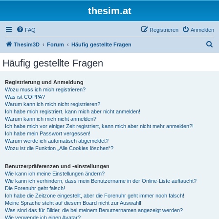
thesim.at
FAQ
Registrieren
Anmelden
S
Thesim3D
Forum
Häufig gestellte Fragen
u
Häufig gestellte Fragen
c
h
Registrierung und Anmeldung
Wozu muss ich mich registrieren?
e
Was ist COPPA?
Warum kann ich mich nicht registrieren?
Ich habe mich registriert, kann mich aber nicht anmelden!
Warum kann ich mich nicht anmelden?
Ich habe mich vor einiger Zeit registriert, kann mich aber nicht mehr anmelden?!
Ich habe mein Passwort vergessen!
Warum werde ich automatisch abgemeldet?
Wozu ist die Funktion „Alle Cookies löschen“?
Benutzerpräferenzen und -einstellungen
Wie kann ich meine Einstellungen ändern?
Wie kann ich verhindern, dass mein Benutzername in der Online-Liste auftaucht?
Die Forenuhr geht falsch!
Ich habe die Zeitzone eingestellt, aber die Forenuhr geht immer noch falsch!
Meine Sprache steht auf diesem Board nicht zur Auswahl!
Was sind das für Bilder, die bei meinem Benutzernamen angezeigt werden?
Wie verwende ich einen Avatar?