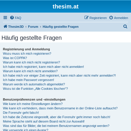
thesim.at
FAQ
Registrieren
Anmelden
S
Thesim3D
Forum
Häufig gestellte Fragen
u
Häufig gestellte Fragen
c
h
Registrierung und Anmeldung
Wozu muss ich mich registrieren?
e
Was ist COPPA?
Warum kann ich mich nicht registrieren?
Ich habe mich registriert, kann mich aber nicht anmelden!
Warum kann ich mich nicht anmelden?
Ich habe mich vor einiger Zeit registriert, kann mich aber nicht mehr anmelden?!
Ich habe mein Passwort vergessen!
Warum werde ich automatisch abgemeldet?
Wozu ist die Funktion „Alle Cookies löschen“?
Benutzerpräferenzen und -einstellungen
Wie kann ich meine Einstellungen ändern?
Wie kann ich verhindern, dass mein Benutzername in der Online-Liste auftaucht?
Die Forenuhr geht falsch!
Ich habe die Zeitzone eingestellt, aber die Forenuhr geht immer noch falsch!
Meine Sprache steht auf diesem Board nicht zur Auswahl!
Was sind das für Bilder, die bei meinem Benutzernamen angezeigt werden?
Wie verwende ich einen Avatar?