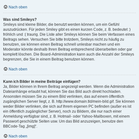
Nach oben
Was sind Smileys?
Smileys sind kleine Bilder, die benutzt werden können, um ein Gefühl
auszudrücken. Für jeden Smiley gibt es einen kurzen Code, z. B. bedeutet :)
fröhlich und :( traurig. Die Liste aller Smileys können Sie beim Verfassen eines
Beitrags sehen. Versuchen Sie bitte trotzdem, Smileys nicht zu häufig zu
benutzen, sie können einen Beitrag schnell unlesbar machen und ein
Moderator könnte deshalb Ihren Beitrag entsprechend überarbeiten oder gar
komplett löschen. Die Board-Administration kann auch die Anzahl der Smileys
begrenzen, die Sie in einem Beitrag benutzen können.
Nach oben
Kann ich Bilder in meine Beiträge einfügen?
Ja, Bilder können in Ihrem Beitrag angezeigt werden. Wenn die Administration
Dateianhänge erlaubt hat, können Sie das Bild auch direkt hochladen.
Ansonsten müssen Sie zu einem Bild verlinken, das auf einem öffentlich
zugänglichen Server liegt, z. B. http://www.domain.tld/mein-bild.gif. Sie können
weder Bilder verlinken, die sich auf Ihrem eigenen PC befinden (außer es ist
ein öffentlich zugänglicher Server), noch zu Bildern, die nur nach einer
Anmeldung verfügbar sind, z. B. Hotmail- oder Yahoo-Mailboxen, mit einem
Passwort geschützte Seiten usw. Um das Bild anzuzeigen, benutze den
BBCode-Tag „[img]“.
Nach oben