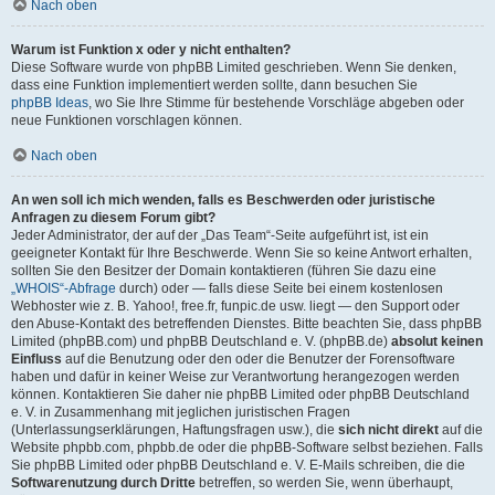
Nach oben
Warum ist Funktion x oder y nicht enthalten?
Diese Software wurde von phpBB Limited geschrieben. Wenn Sie denken,
dass eine Funktion implementiert werden sollte, dann besuchen Sie
phpBB Ideas
, wo Sie Ihre Stimme für bestehende Vorschläge abgeben oder
neue Funktionen vorschlagen können.
Nach oben
An wen soll ich mich wenden, falls es Beschwerden oder juristische
Anfragen zu diesem Forum gibt?
Jeder Administrator, der auf der „Das Team“-Seite aufgeführt ist, ist ein
geeigneter Kontakt für Ihre Beschwerde. Wenn Sie so keine Antwort erhalten,
sollten Sie den Besitzer der Domain kontaktieren (führen Sie dazu eine
„WHOIS“-Abfrage
durch) oder — falls diese Seite bei einem kostenlosen
Webhoster wie z. B. Yahoo!, free.fr, funpic.de usw. liegt — den Support oder
den Abuse-Kontakt des betreffenden Dienstes. Bitte beachten Sie, dass phpBB
Limited (phpBB.com) und phpBB Deutschland e. V. (phpBB.de)
absolut keinen
Einfluss
auf die Benutzung oder den oder die Benutzer der Forensoftware
haben und dafür in keiner Weise zur Verantwortung herangezogen werden
können. Kontaktieren Sie daher nie phpBB Limited oder phpBB Deutschland
e. V. in Zusammenhang mit jeglichen juristischen Fragen
(Unterlassungserklärungen, Haftungsfragen usw.), die
sich nicht direkt
auf die
Website phpbb.com, phpbb.de oder die phpBB-Software selbst beziehen. Falls
Sie phpBB Limited oder phpBB Deutschland e. V. E-Mails schreiben, die die
Softwarenutzung durch Dritte
betreffen, so werden Sie, wenn überhaupt,