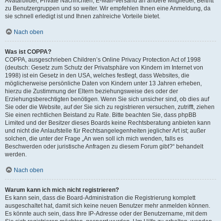
Avatarbilder, Private Nachrichten, E-Mail-Versand an andere Mitglieder, Beitritt
zu Benutzergruppen und so weiter. Wir empfehlen Ihnen eine Anmeldung, da
sie schnell erledigt ist und Ihnen zahlreiche Vorteile bietet.
Nach oben
Was ist COPPA?
COPPA, ausgeschrieben Children’s Online Privacy Protection Act of 1998
(deutsch: Gesetz zum Schutz der Privatsphäre von Kindern im Internet von
1998) ist ein Gesetz in den USA, welches festlegt, dass Websites, die
möglicherweise persönliche Daten von Kindern unter 13 Jahren erheben,
hierzu die Zustimmung der Eltern beziehungsweise des oder der
Erziehungsberechtigten benötigen. Wenn Sie sich unsicher sind, ob dies auf
Sie oder die Website, auf der Sie sich zu registrieren versuchen, zutrifft, ziehen
Sie einen rechtlichen Beistand zu Rate. Bitte beachten Sie, dass phpBB
Limited und der Besitzer dieses Boards keine Rechtsberatung anbieten kann
und nicht die Anlaufstelle für Rechtsangelegenheiten jeglicher Art ist; außer
solchen, die unter der Frage „An wen soll ich mich wenden, falls es
Beschwerden oder juristische Anfragen zu diesem Forum gibt?“ behandelt
werden.
Nach oben
Warum kann ich mich nicht registrieren?
Es kann sein, dass die Board-Administration die Registrierung komplett
ausgeschaltet hat, damit sich keine neuen Benutzer mehr anmelden können.
Es könnte auch sein, dass Ihre IP-Adresse oder der Benutzername, mit dem