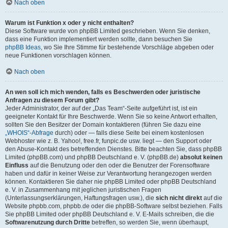
Nach oben
Warum ist Funktion x oder y nicht enthalten?
Diese Software wurde von phpBB Limited geschrieben. Wenn Sie denken,
dass eine Funktion implementiert werden sollte, dann besuchen Sie
phpBB Ideas
, wo Sie Ihre Stimme für bestehende Vorschläge abgeben oder
neue Funktionen vorschlagen können.
Nach oben
An wen soll ich mich wenden, falls es Beschwerden oder juristische
Anfragen zu diesem Forum gibt?
Jeder Administrator, der auf der „Das Team“-Seite aufgeführt ist, ist ein
geeigneter Kontakt für Ihre Beschwerde. Wenn Sie so keine Antwort erhalten,
sollten Sie den Besitzer der Domain kontaktieren (führen Sie dazu eine
„WHOIS“-Abfrage
durch) oder — falls diese Seite bei einem kostenlosen
Webhoster wie z. B. Yahoo!, free.fr, funpic.de usw. liegt — den Support oder
den Abuse-Kontakt des betreffenden Dienstes. Bitte beachten Sie, dass phpBB
Limited (phpBB.com) und phpBB Deutschland e. V. (phpBB.de)
absolut keinen
Einfluss
auf die Benutzung oder den oder die Benutzer der Forensoftware
haben und dafür in keiner Weise zur Verantwortung herangezogen werden
können. Kontaktieren Sie daher nie phpBB Limited oder phpBB Deutschland
e. V. in Zusammenhang mit jeglichen juristischen Fragen
(Unterlassungserklärungen, Haftungsfragen usw.), die
sich nicht direkt
auf die
Website phpbb.com, phpbb.de oder die phpBB-Software selbst beziehen. Falls
Sie phpBB Limited oder phpBB Deutschland e. V. E-Mails schreiben, die die
Softwarenutzung durch Dritte
betreffen, so werden Sie, wenn überhaupt,