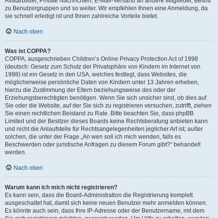
Avatarbilder, Private Nachrichten, E-Mail-Versand an andere Mitglieder, Beitritt
zu Benutzergruppen und so weiter. Wir empfehlen Ihnen eine Anmeldung, da
sie schnell erledigt ist und Ihnen zahlreiche Vorteile bietet.
Nach oben
Was ist COPPA?
COPPA, ausgeschrieben Children’s Online Privacy Protection Act of 1998
(deutsch: Gesetz zum Schutz der Privatsphäre von Kindern im Internet von
1998) ist ein Gesetz in den USA, welches festlegt, dass Websites, die
möglicherweise persönliche Daten von Kindern unter 13 Jahren erheben,
hierzu die Zustimmung der Eltern beziehungsweise des oder der
Erziehungsberechtigten benötigen. Wenn Sie sich unsicher sind, ob dies auf
Sie oder die Website, auf der Sie sich zu registrieren versuchen, zutrifft, ziehen
Sie einen rechtlichen Beistand zu Rate. Bitte beachten Sie, dass phpBB
Limited und der Besitzer dieses Boards keine Rechtsberatung anbieten kann
und nicht die Anlaufstelle für Rechtsangelegenheiten jeglicher Art ist; außer
solchen, die unter der Frage „An wen soll ich mich wenden, falls es
Beschwerden oder juristische Anfragen zu diesem Forum gibt?“ behandelt
werden.
Nach oben
Warum kann ich mich nicht registrieren?
Es kann sein, dass die Board-Administration die Registrierung komplett
ausgeschaltet hat, damit sich keine neuen Benutzer mehr anmelden können.
Es könnte auch sein, dass Ihre IP-Adresse oder der Benutzername, mit dem