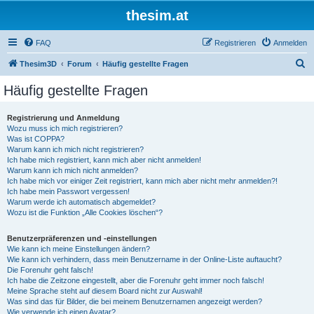
thesim.at
FAQ
Registrieren
Anmelden
S
Thesim3D
Forum
Häufig gestellte Fragen
u
Häufig gestellte Fragen
c
h
Registrierung und Anmeldung
Wozu muss ich mich registrieren?
e
Was ist COPPA?
Warum kann ich mich nicht registrieren?
Ich habe mich registriert, kann mich aber nicht anmelden!
Warum kann ich mich nicht anmelden?
Ich habe mich vor einiger Zeit registriert, kann mich aber nicht mehr anmelden?!
Ich habe mein Passwort vergessen!
Warum werde ich automatisch abgemeldet?
Wozu ist die Funktion „Alle Cookies löschen“?
Benutzerpräferenzen und -einstellungen
Wie kann ich meine Einstellungen ändern?
Wie kann ich verhindern, dass mein Benutzername in der Online-Liste auftaucht?
Die Forenuhr geht falsch!
Ich habe die Zeitzone eingestellt, aber die Forenuhr geht immer noch falsch!
Meine Sprache steht auf diesem Board nicht zur Auswahl!
Was sind das für Bilder, die bei meinem Benutzernamen angezeigt werden?
Wie verwende ich einen Avatar?