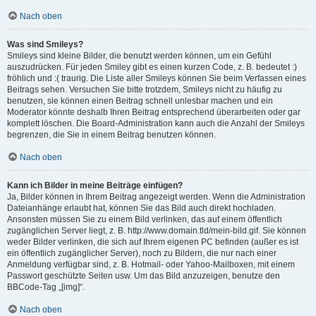
Nach oben
Was sind Smileys?
Smileys sind kleine Bilder, die benutzt werden können, um ein Gefühl
auszudrücken. Für jeden Smiley gibt es einen kurzen Code, z. B. bedeutet :)
fröhlich und :( traurig. Die Liste aller Smileys können Sie beim Verfassen eines
Beitrags sehen. Versuchen Sie bitte trotzdem, Smileys nicht zu häufig zu
benutzen, sie können einen Beitrag schnell unlesbar machen und ein
Moderator könnte deshalb Ihren Beitrag entsprechend überarbeiten oder gar
komplett löschen. Die Board-Administration kann auch die Anzahl der Smileys
begrenzen, die Sie in einem Beitrag benutzen können.
Nach oben
Kann ich Bilder in meine Beiträge einfügen?
Ja, Bilder können in Ihrem Beitrag angezeigt werden. Wenn die Administration
Dateianhänge erlaubt hat, können Sie das Bild auch direkt hochladen.
Ansonsten müssen Sie zu einem Bild verlinken, das auf einem öffentlich
zugänglichen Server liegt, z. B. http://www.domain.tld/mein-bild.gif. Sie können
weder Bilder verlinken, die sich auf Ihrem eigenen PC befinden (außer es ist
ein öffentlich zugänglicher Server), noch zu Bildern, die nur nach einer
Anmeldung verfügbar sind, z. B. Hotmail- oder Yahoo-Mailboxen, mit einem
Passwort geschützte Seiten usw. Um das Bild anzuzeigen, benutze den
BBCode-Tag „[img]“.
Nach oben