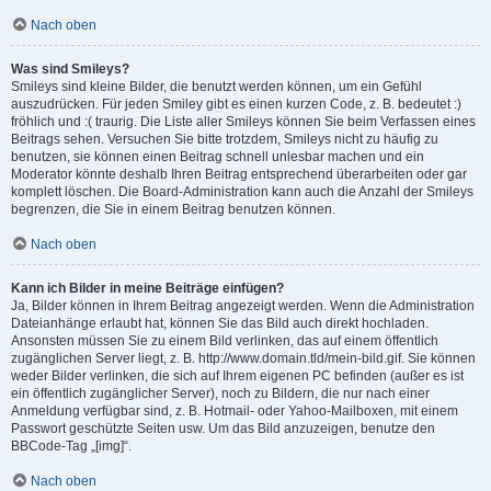
Nach oben
Was sind Smileys?
Smileys sind kleine Bilder, die benutzt werden können, um ein Gefühl
auszudrücken. Für jeden Smiley gibt es einen kurzen Code, z. B. bedeutet :)
fröhlich und :( traurig. Die Liste aller Smileys können Sie beim Verfassen eines
Beitrags sehen. Versuchen Sie bitte trotzdem, Smileys nicht zu häufig zu
benutzen, sie können einen Beitrag schnell unlesbar machen und ein
Moderator könnte deshalb Ihren Beitrag entsprechend überarbeiten oder gar
komplett löschen. Die Board-Administration kann auch die Anzahl der Smileys
begrenzen, die Sie in einem Beitrag benutzen können.
Nach oben
Kann ich Bilder in meine Beiträge einfügen?
Ja, Bilder können in Ihrem Beitrag angezeigt werden. Wenn die Administration
Dateianhänge erlaubt hat, können Sie das Bild auch direkt hochladen.
Ansonsten müssen Sie zu einem Bild verlinken, das auf einem öffentlich
zugänglichen Server liegt, z. B. http://www.domain.tld/mein-bild.gif. Sie können
weder Bilder verlinken, die sich auf Ihrem eigenen PC befinden (außer es ist
ein öffentlich zugänglicher Server), noch zu Bildern, die nur nach einer
Anmeldung verfügbar sind, z. B. Hotmail- oder Yahoo-Mailboxen, mit einem
Passwort geschützte Seiten usw. Um das Bild anzuzeigen, benutze den
BBCode-Tag „[img]“.
Nach oben