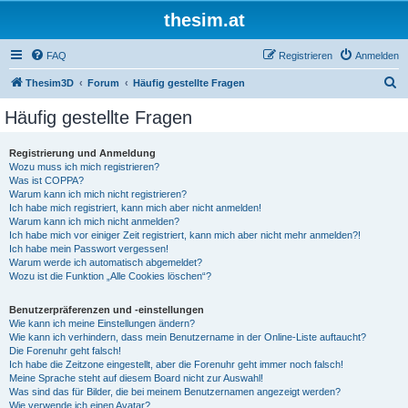
thesim.at
FAQ
Registrieren
Anmelden
S
Thesim3D
Forum
Häufig gestellte Fragen
u
Häufig gestellte Fragen
c
h
Registrierung und Anmeldung
Wozu muss ich mich registrieren?
e
Was ist COPPA?
Warum kann ich mich nicht registrieren?
Ich habe mich registriert, kann mich aber nicht anmelden!
Warum kann ich mich nicht anmelden?
Ich habe mich vor einiger Zeit registriert, kann mich aber nicht mehr anmelden?!
Ich habe mein Passwort vergessen!
Warum werde ich automatisch abgemeldet?
Wozu ist die Funktion „Alle Cookies löschen“?
Benutzerpräferenzen und -einstellungen
Wie kann ich meine Einstellungen ändern?
Wie kann ich verhindern, dass mein Benutzername in der Online-Liste auftaucht?
Die Forenuhr geht falsch!
Ich habe die Zeitzone eingestellt, aber die Forenuhr geht immer noch falsch!
Meine Sprache steht auf diesem Board nicht zur Auswahl!
Was sind das für Bilder, die bei meinem Benutzernamen angezeigt werden?
Wie verwende ich einen Avatar?