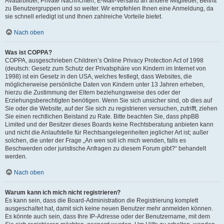
Avatarbilder, Private Nachrichten, E-Mail-Versand an andere Mitglieder, Beitritt
zu Benutzergruppen und so weiter. Wir empfehlen Ihnen eine Anmeldung, da
sie schnell erledigt ist und Ihnen zahlreiche Vorteile bietet.
Nach oben
Was ist COPPA?
COPPA, ausgeschrieben Children’s Online Privacy Protection Act of 1998
(deutsch: Gesetz zum Schutz der Privatsphäre von Kindern im Internet von
1998) ist ein Gesetz in den USA, welches festlegt, dass Websites, die
möglicherweise persönliche Daten von Kindern unter 13 Jahren erheben,
hierzu die Zustimmung der Eltern beziehungsweise des oder der
Erziehungsberechtigten benötigen. Wenn Sie sich unsicher sind, ob dies auf
Sie oder die Website, auf der Sie sich zu registrieren versuchen, zutrifft, ziehen
Sie einen rechtlichen Beistand zu Rate. Bitte beachten Sie, dass phpBB
Limited und der Besitzer dieses Boards keine Rechtsberatung anbieten kann
und nicht die Anlaufstelle für Rechtsangelegenheiten jeglicher Art ist; außer
solchen, die unter der Frage „An wen soll ich mich wenden, falls es
Beschwerden oder juristische Anfragen zu diesem Forum gibt?“ behandelt
werden.
Nach oben
Warum kann ich mich nicht registrieren?
Es kann sein, dass die Board-Administration die Registrierung komplett
ausgeschaltet hat, damit sich keine neuen Benutzer mehr anmelden können.
Es könnte auch sein, dass Ihre IP-Adresse oder der Benutzername, mit dem