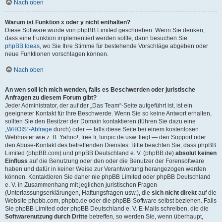
Nach oben
Warum ist Funktion x oder y nicht enthalten?
Diese Software wurde von phpBB Limited geschrieben. Wenn Sie denken,
dass eine Funktion implementiert werden sollte, dann besuchen Sie
phpBB Ideas
, wo Sie Ihre Stimme für bestehende Vorschläge abgeben oder
neue Funktionen vorschlagen können.
Nach oben
An wen soll ich mich wenden, falls es Beschwerden oder juristische
Anfragen zu diesem Forum gibt?
Jeder Administrator, der auf der „Das Team“-Seite aufgeführt ist, ist ein
geeigneter Kontakt für Ihre Beschwerde. Wenn Sie so keine Antwort erhalten,
sollten Sie den Besitzer der Domain kontaktieren (führen Sie dazu eine
„WHOIS“-Abfrage
durch) oder — falls diese Seite bei einem kostenlosen
Webhoster wie z. B. Yahoo!, free.fr, funpic.de usw. liegt — den Support oder
den Abuse-Kontakt des betreffenden Dienstes. Bitte beachten Sie, dass phpBB
Limited (phpBB.com) und phpBB Deutschland e. V. (phpBB.de)
absolut keinen
Einfluss
auf die Benutzung oder den oder die Benutzer der Forensoftware
haben und dafür in keiner Weise zur Verantwortung herangezogen werden
können. Kontaktieren Sie daher nie phpBB Limited oder phpBB Deutschland
e. V. in Zusammenhang mit jeglichen juristischen Fragen
(Unterlassungserklärungen, Haftungsfragen usw.), die
sich nicht direkt
auf die
Website phpbb.com, phpbb.de oder die phpBB-Software selbst beziehen. Falls
Sie phpBB Limited oder phpBB Deutschland e. V. E-Mails schreiben, die die
Softwarenutzung durch Dritte
betreffen, so werden Sie, wenn überhaupt,