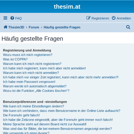
thesim.at
FAQ
Registrieren
Anmelden
S
Thesim3D
Forum
Häufig gestellte Fragen
u
Häufig gestellte Fragen
c
h
Registrierung und Anmeldung
Wozu muss ich mich registrieren?
e
Was ist COPPA?
Warum kann ich mich nicht registrieren?
Ich habe mich registriert, kann mich aber nicht anmelden!
Warum kann ich mich nicht anmelden?
Ich habe mich vor einiger Zeit registriert, kann mich aber nicht mehr anmelden?!
Ich habe mein Passwort vergessen!
Warum werde ich automatisch abgemeldet?
Wozu ist die Funktion „Alle Cookies löschen“?
Benutzerpräferenzen und -einstellungen
Wie kann ich meine Einstellungen ändern?
Wie kann ich verhindern, dass mein Benutzername in der Online-Liste auftaucht?
Die Forenuhr geht falsch!
Ich habe die Zeitzone eingestellt, aber die Forenuhr geht immer noch falsch!
Meine Sprache steht auf diesem Board nicht zur Auswahl!
Was sind das für Bilder, die bei meinem Benutzernamen angezeigt werden?
Wie verwende ich einen Avatar?