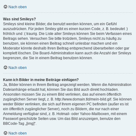
Nach oben
Was sind Smileys?
Smileys sind kleine Bilder, die benutzt werden können, um ein Gefühl
auszudrücken. Für jeden Smiley gibt es einen kurzen Code, z. B. bedeutet :)
fröhlich und :( traurig. Die Liste aller Smileys können Sie beim Verfassen eines
Beitrags sehen. Versuchen Sie bitte trotzdem, Smileys nicht zu häufig zu
benutzen, sie können einen Beitrag schnell unlesbar machen und ein
Moderator könnte deshalb Ihren Beitrag entsprechend überarbeiten oder gar
komplett löschen. Die Board-Administration kann auch die Anzahl der Smileys
begrenzen, die Sie in einem Beitrag benutzen können.
Nach oben
Kann ich Bilder in meine Beiträge einfügen?
Ja, Bilder können in Ihrem Beitrag angezeigt werden. Wenn die Administration
Dateianhänge erlaubt hat, können Sie das Bild auch direkt hochladen.
Ansonsten müssen Sie zu einem Bild verlinken, das auf einem öffentlich
zugänglichen Server liegt, z. B. http://www.domain.tld/mein-bild.gif. Sie können
weder Bilder verlinken, die sich auf Ihrem eigenen PC befinden (außer es ist
ein öffentlich zugänglicher Server), noch zu Bildern, die nur nach einer
Anmeldung verfügbar sind, z. B. Hotmail- oder Yahoo-Mailboxen, mit einem
Passwort geschützte Seiten usw. Um das Bild anzuzeigen, benutze den
BBCode-Tag „[img]“.
Nach oben