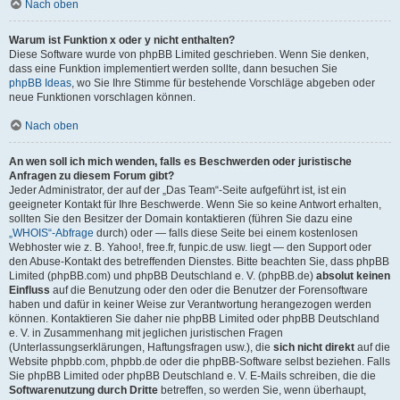
Nach oben
Warum ist Funktion x oder y nicht enthalten?
Diese Software wurde von phpBB Limited geschrieben. Wenn Sie denken,
dass eine Funktion implementiert werden sollte, dann besuchen Sie
phpBB Ideas
, wo Sie Ihre Stimme für bestehende Vorschläge abgeben oder
neue Funktionen vorschlagen können.
Nach oben
An wen soll ich mich wenden, falls es Beschwerden oder juristische
Anfragen zu diesem Forum gibt?
Jeder Administrator, der auf der „Das Team“-Seite aufgeführt ist, ist ein
geeigneter Kontakt für Ihre Beschwerde. Wenn Sie so keine Antwort erhalten,
sollten Sie den Besitzer der Domain kontaktieren (führen Sie dazu eine
„WHOIS“-Abfrage
durch) oder — falls diese Seite bei einem kostenlosen
Webhoster wie z. B. Yahoo!, free.fr, funpic.de usw. liegt — den Support oder
den Abuse-Kontakt des betreffenden Dienstes. Bitte beachten Sie, dass phpBB
Limited (phpBB.com) und phpBB Deutschland e. V. (phpBB.de)
absolut keinen
Einfluss
auf die Benutzung oder den oder die Benutzer der Forensoftware
haben und dafür in keiner Weise zur Verantwortung herangezogen werden
können. Kontaktieren Sie daher nie phpBB Limited oder phpBB Deutschland
e. V. in Zusammenhang mit jeglichen juristischen Fragen
(Unterlassungserklärungen, Haftungsfragen usw.), die
sich nicht direkt
auf die
Website phpbb.com, phpbb.de oder die phpBB-Software selbst beziehen. Falls
Sie phpBB Limited oder phpBB Deutschland e. V. E-Mails schreiben, die die
Softwarenutzung durch Dritte
betreffen, so werden Sie, wenn überhaupt,