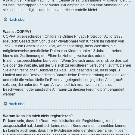
Avatarbilder, Private Nachrichten, E-Mail-Versand an andere Mitglieder, Beitritt
zu Benutzergruppen und so weiter. Wir empfehlen Ihnen eine Anmeldung, da
sie schnell erledigt ist und Ihnen zahlreiche Vorteile bietet.
Nach oben
Was ist COPPA?
COPPA, ausgeschrieben Children’s Online Privacy Protection Act of 1998
(deutsch: Gesetz zum Schutz der Privatsphäre von Kindern im Internet von
1998) ist ein Gesetz in den USA, welches festlegt, dass Websites, die
möglicherweise persönliche Daten von Kindern unter 13 Jahren erheben,
hierzu die Zustimmung der Eltern beziehungsweise des oder der
Erziehungsberechtigten benötigen. Wenn Sie sich unsicher sind, ob dies auf
Sie oder die Website, auf der Sie sich zu registrieren versuchen, zutrifft, ziehen
Sie einen rechtlichen Beistand zu Rate. Bitte beachten Sie, dass phpBB
Limited und der Besitzer dieses Boards keine Rechtsberatung anbieten kann
und nicht die Anlaufstelle für Rechtsangelegenheiten jeglicher Art ist; außer
solchen, die unter der Frage „An wen soll ich mich wenden, falls es
Beschwerden oder juristische Anfragen zu diesem Forum gibt?“ behandelt
werden.
Nach oben
Warum kann ich mich nicht registrieren?
Es kann sein, dass die Board-Administration die Registrierung komplett
ausgeschaltet hat, damit sich keine neuen Benutzer mehr anmelden können.
Es könnte auch sein, dass Ihre IP-Adresse oder der Benutzername, mit dem