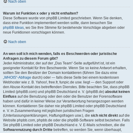
Nach oben
Warum ist Funktion x oder y nicht enthalten?
Diese Software wurde von phpBB Limited geschrieben. Wenn Sie denken,
dass eine Funktion implementiert werden sollte, dann besuchen Sie
phpBB Ideas
, wo Sie Ihre Stimme für bestehende Vorschläge abgeben oder
neue Funktionen vorschlagen können.
Nach oben
An wen soll ich mich wenden, falls es Beschwerden oder juristische
Anfragen zu diesem Forum gibt?
Jeder Administrator, der auf der „Das Team“-Seite aufgeführt ist, ist ein
geeigneter Kontakt für Ihre Beschwerde. Wenn Sie so keine Antwort erhalten,
sollten Sie den Besitzer der Domain kontaktieren (führen Sie dazu eine
„WHOIS“-Abfrage
durch) oder — falls diese Seite bei einem kostenlosen
Webhoster wie z. B. Yahoo!, free.fr, funpic.de usw. liegt — den Support oder
den Abuse-Kontakt des betreffenden Dienstes. Bitte beachten Sie, dass phpBB
Limited (phpBB.com) und phpBB Deutschland e. V. (phpBB.de)
absolut keinen
Einfluss
auf die Benutzung oder den oder die Benutzer der Forensoftware
haben und dafür in keiner Weise zur Verantwortung herangezogen werden
können. Kontaktieren Sie daher nie phpBB Limited oder phpBB Deutschland
e. V. in Zusammenhang mit jeglichen juristischen Fragen
(Unterlassungserklärungen, Haftungsfragen usw.), die
sich nicht direkt
auf die
Website phpbb.com, phpbb.de oder die phpBB-Software selbst beziehen. Falls
Sie phpBB Limited oder phpBB Deutschland e. V. E-Mails schreiben, die die
Softwarenutzung durch Dritte
betreffen, so werden Sie, wenn überhaupt,