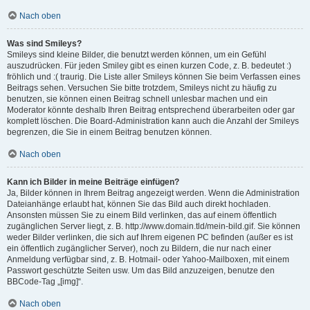
Nach oben
Was sind Smileys?
Smileys sind kleine Bilder, die benutzt werden können, um ein Gefühl
auszudrücken. Für jeden Smiley gibt es einen kurzen Code, z. B. bedeutet :)
fröhlich und :( traurig. Die Liste aller Smileys können Sie beim Verfassen eines
Beitrags sehen. Versuchen Sie bitte trotzdem, Smileys nicht zu häufig zu
benutzen, sie können einen Beitrag schnell unlesbar machen und ein
Moderator könnte deshalb Ihren Beitrag entsprechend überarbeiten oder gar
komplett löschen. Die Board-Administration kann auch die Anzahl der Smileys
begrenzen, die Sie in einem Beitrag benutzen können.
Nach oben
Kann ich Bilder in meine Beiträge einfügen?
Ja, Bilder können in Ihrem Beitrag angezeigt werden. Wenn die Administration
Dateianhänge erlaubt hat, können Sie das Bild auch direkt hochladen.
Ansonsten müssen Sie zu einem Bild verlinken, das auf einem öffentlich
zugänglichen Server liegt, z. B. http://www.domain.tld/mein-bild.gif. Sie können
weder Bilder verlinken, die sich auf Ihrem eigenen PC befinden (außer es ist
ein öffentlich zugänglicher Server), noch zu Bildern, die nur nach einer
Anmeldung verfügbar sind, z. B. Hotmail- oder Yahoo-Mailboxen, mit einem
Passwort geschützte Seiten usw. Um das Bild anzuzeigen, benutze den
BBCode-Tag „[img]“.
Nach oben