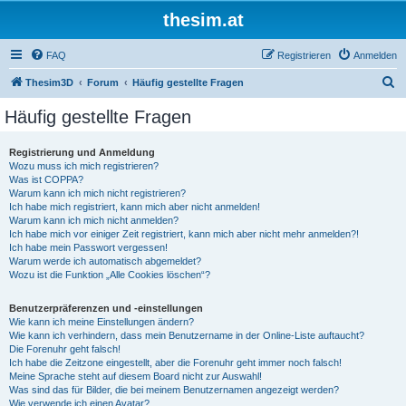
thesim.at
FAQ
Registrieren
Anmelden
S
Thesim3D
Forum
Häufig gestellte Fragen
u
Häufig gestellte Fragen
c
h
Registrierung und Anmeldung
Wozu muss ich mich registrieren?
e
Was ist COPPA?
Warum kann ich mich nicht registrieren?
Ich habe mich registriert, kann mich aber nicht anmelden!
Warum kann ich mich nicht anmelden?
Ich habe mich vor einiger Zeit registriert, kann mich aber nicht mehr anmelden?!
Ich habe mein Passwort vergessen!
Warum werde ich automatisch abgemeldet?
Wozu ist die Funktion „Alle Cookies löschen“?
Benutzerpräferenzen und -einstellungen
Wie kann ich meine Einstellungen ändern?
Wie kann ich verhindern, dass mein Benutzername in der Online-Liste auftaucht?
Die Forenuhr geht falsch!
Ich habe die Zeitzone eingestellt, aber die Forenuhr geht immer noch falsch!
Meine Sprache steht auf diesem Board nicht zur Auswahl!
Was sind das für Bilder, die bei meinem Benutzernamen angezeigt werden?
Wie verwende ich einen Avatar?