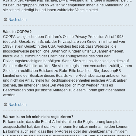
Avatarbilder, Private Nachrichten, E-Mail-Versand an andere Mitglieder, Beitritt
zu Benutzergruppen und so weiter. Wir empfehlen Ihnen eine Anmeldung, da
sie schnell erledigt ist und Ihnen zahlreiche Vorteile bietet.
Nach oben
Was ist COPPA?
COPPA, ausgeschrieben Children’s Online Privacy Protection Act of 1998
(deutsch: Gesetz zum Schutz der Privatsphäre von Kindern im Internet von
1998) ist ein Gesetz in den USA, welches festlegt, dass Websites, die
möglicherweise persönliche Daten von Kindern unter 13 Jahren erheben,
hierzu die Zustimmung der Eltern beziehungsweise des oder der
Erziehungsberechtigten benötigen. Wenn Sie sich unsicher sind, ob dies auf
Sie oder die Website, auf der Sie sich zu registrieren versuchen, zutrifft, ziehen
Sie einen rechtlichen Beistand zu Rate. Bitte beachten Sie, dass phpBB
Limited und der Besitzer dieses Boards keine Rechtsberatung anbieten kann
und nicht die Anlaufstelle für Rechtsangelegenheiten jeglicher Art ist; außer
solchen, die unter der Frage „An wen soll ich mich wenden, falls es
Beschwerden oder juristische Anfragen zu diesem Forum gibt?“ behandelt
werden.
Nach oben
Warum kann ich mich nicht registrieren?
Es kann sein, dass die Board-Administration die Registrierung komplett
ausgeschaltet hat, damit sich keine neuen Benutzer mehr anmelden können.
Es könnte auch sein, dass Ihre IP-Adresse oder der Benutzername, mit dem