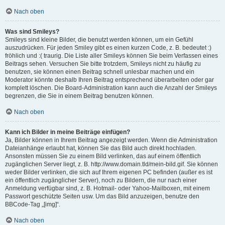
Nach oben
Was sind Smileys?
Smileys sind kleine Bilder, die benutzt werden können, um ein Gefühl
auszudrücken. Für jeden Smiley gibt es einen kurzen Code, z. B. bedeutet :)
fröhlich und :( traurig. Die Liste aller Smileys können Sie beim Verfassen eines
Beitrags sehen. Versuchen Sie bitte trotzdem, Smileys nicht zu häufig zu
benutzen, sie können einen Beitrag schnell unlesbar machen und ein
Moderator könnte deshalb Ihren Beitrag entsprechend überarbeiten oder gar
komplett löschen. Die Board-Administration kann auch die Anzahl der Smileys
begrenzen, die Sie in einem Beitrag benutzen können.
Nach oben
Kann ich Bilder in meine Beiträge einfügen?
Ja, Bilder können in Ihrem Beitrag angezeigt werden. Wenn die Administration
Dateianhänge erlaubt hat, können Sie das Bild auch direkt hochladen.
Ansonsten müssen Sie zu einem Bild verlinken, das auf einem öffentlich
zugänglichen Server liegt, z. B. http://www.domain.tld/mein-bild.gif. Sie können
weder Bilder verlinken, die sich auf Ihrem eigenen PC befinden (außer es ist
ein öffentlich zugänglicher Server), noch zu Bildern, die nur nach einer
Anmeldung verfügbar sind, z. B. Hotmail- oder Yahoo-Mailboxen, mit einem
Passwort geschützte Seiten usw. Um das Bild anzuzeigen, benutze den
BBCode-Tag „[img]“.
Nach oben