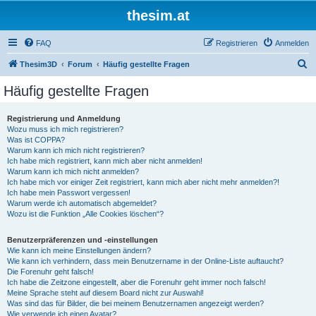
thesim.at
FAQ
Registrieren
Anmelden
S
Thesim3D
Forum
Häufig gestellte Fragen
u
Häufig gestellte Fragen
c
h
Registrierung und Anmeldung
Wozu muss ich mich registrieren?
e
Was ist COPPA?
Warum kann ich mich nicht registrieren?
Ich habe mich registriert, kann mich aber nicht anmelden!
Warum kann ich mich nicht anmelden?
Ich habe mich vor einiger Zeit registriert, kann mich aber nicht mehr anmelden?!
Ich habe mein Passwort vergessen!
Warum werde ich automatisch abgemeldet?
Wozu ist die Funktion „Alle Cookies löschen“?
Benutzerpräferenzen und -einstellungen
Wie kann ich meine Einstellungen ändern?
Wie kann ich verhindern, dass mein Benutzername in der Online-Liste auftaucht?
Die Forenuhr geht falsch!
Ich habe die Zeitzone eingestellt, aber die Forenuhr geht immer noch falsch!
Meine Sprache steht auf diesem Board nicht zur Auswahl!
Was sind das für Bilder, die bei meinem Benutzernamen angezeigt werden?
Wie verwende ich einen Avatar?