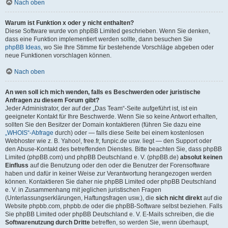
Nach oben
Warum ist Funktion x oder y nicht enthalten?
Diese Software wurde von phpBB Limited geschrieben. Wenn Sie denken,
dass eine Funktion implementiert werden sollte, dann besuchen Sie
phpBB Ideas
, wo Sie Ihre Stimme für bestehende Vorschläge abgeben oder
neue Funktionen vorschlagen können.
Nach oben
An wen soll ich mich wenden, falls es Beschwerden oder juristische
Anfragen zu diesem Forum gibt?
Jeder Administrator, der auf der „Das Team“-Seite aufgeführt ist, ist ein
geeigneter Kontakt für Ihre Beschwerde. Wenn Sie so keine Antwort erhalten,
sollten Sie den Besitzer der Domain kontaktieren (führen Sie dazu eine
„WHOIS“-Abfrage
durch) oder — falls diese Seite bei einem kostenlosen
Webhoster wie z. B. Yahoo!, free.fr, funpic.de usw. liegt — den Support oder
den Abuse-Kontakt des betreffenden Dienstes. Bitte beachten Sie, dass phpBB
Limited (phpBB.com) und phpBB Deutschland e. V. (phpBB.de)
absolut keinen
Einfluss
auf die Benutzung oder den oder die Benutzer der Forensoftware
haben und dafür in keiner Weise zur Verantwortung herangezogen werden
können. Kontaktieren Sie daher nie phpBB Limited oder phpBB Deutschland
e. V. in Zusammenhang mit jeglichen juristischen Fragen
(Unterlassungserklärungen, Haftungsfragen usw.), die
sich nicht direkt
auf die
Website phpbb.com, phpbb.de oder die phpBB-Software selbst beziehen. Falls
Sie phpBB Limited oder phpBB Deutschland e. V. E-Mails schreiben, die die
Softwarenutzung durch Dritte
betreffen, so werden Sie, wenn überhaupt,