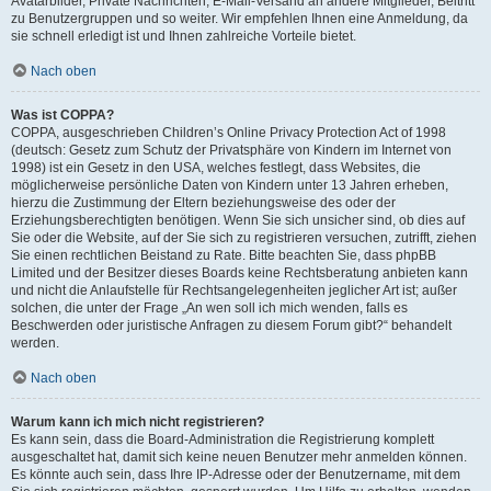
Avatarbilder, Private Nachrichten, E-Mail-Versand an andere Mitglieder, Beitritt
zu Benutzergruppen und so weiter. Wir empfehlen Ihnen eine Anmeldung, da
sie schnell erledigt ist und Ihnen zahlreiche Vorteile bietet.
Nach oben
Was ist COPPA?
COPPA, ausgeschrieben Children’s Online Privacy Protection Act of 1998
(deutsch: Gesetz zum Schutz der Privatsphäre von Kindern im Internet von
1998) ist ein Gesetz in den USA, welches festlegt, dass Websites, die
möglicherweise persönliche Daten von Kindern unter 13 Jahren erheben,
hierzu die Zustimmung der Eltern beziehungsweise des oder der
Erziehungsberechtigten benötigen. Wenn Sie sich unsicher sind, ob dies auf
Sie oder die Website, auf der Sie sich zu registrieren versuchen, zutrifft, ziehen
Sie einen rechtlichen Beistand zu Rate. Bitte beachten Sie, dass phpBB
Limited und der Besitzer dieses Boards keine Rechtsberatung anbieten kann
und nicht die Anlaufstelle für Rechtsangelegenheiten jeglicher Art ist; außer
solchen, die unter der Frage „An wen soll ich mich wenden, falls es
Beschwerden oder juristische Anfragen zu diesem Forum gibt?“ behandelt
werden.
Nach oben
Warum kann ich mich nicht registrieren?
Es kann sein, dass die Board-Administration die Registrierung komplett
ausgeschaltet hat, damit sich keine neuen Benutzer mehr anmelden können.
Es könnte auch sein, dass Ihre IP-Adresse oder der Benutzername, mit dem