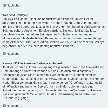
Nach oben
Was sind Smileys?
Smileys sind kleine Bilder, die benutzt werden können, um ein Gefühl
auszudrücken. Für jeden Smiley gibt es einen kurzen Code, z. B. bedeutet :)
fröhlich und :( traurig. Die Liste aller Smileys können Sie beim Verfassen eines
Beitrags sehen. Versuchen Sie bitte trotzdem, Smileys nicht zu häufig zu
benutzen, sie können einen Beitrag schnell unlesbar machen und ein
Moderator könnte deshalb Ihren Beitrag entsprechend überarbeiten oder gar
komplett löschen. Die Board-Administration kann auch die Anzahl der Smileys
begrenzen, die Sie in einem Beitrag benutzen können.
Nach oben
Kann ich Bilder in meine Beiträge einfügen?
Ja, Bilder können in Ihrem Beitrag angezeigt werden. Wenn die Administration
Dateianhänge erlaubt hat, können Sie das Bild auch direkt hochladen.
Ansonsten müssen Sie zu einem Bild verlinken, das auf einem öffentlich
zugänglichen Server liegt, z. B. http://www.domain.tld/mein-bild.gif. Sie können
weder Bilder verlinken, die sich auf Ihrem eigenen PC befinden (außer es ist
ein öffentlich zugänglicher Server), noch zu Bildern, die nur nach einer
Anmeldung verfügbar sind, z. B. Hotmail- oder Yahoo-Mailboxen, mit einem
Passwort geschützte Seiten usw. Um das Bild anzuzeigen, benutze den
BBCode-Tag „[img]“.
Nach oben