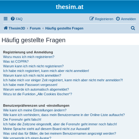
thesim.at
FAQ
Registrieren
Anmelden
S
Thesim3D
Forum
Häufig gestellte Fragen
u
Häufig gestellte Fragen
c
h
Registrierung und Anmeldung
Wozu muss ich mich registrieren?
e
Was ist COPPA?
Warum kann ich mich nicht registrieren?
Ich habe mich registriert, kann mich aber nicht anmelden!
Warum kann ich mich nicht anmelden?
Ich habe mich vor einiger Zeit registriert, kann mich aber nicht mehr anmelden?!
Ich habe mein Passwort vergessen!
Warum werde ich automatisch abgemeldet?
Wozu ist die Funktion „Alle Cookies löschen“?
Benutzerpräferenzen und -einstellungen
Wie kann ich meine Einstellungen ändern?
Wie kann ich verhindern, dass mein Benutzername in der Online-Liste auftaucht?
Die Forenuhr geht falsch!
Ich habe die Zeitzone eingestellt, aber die Forenuhr geht immer noch falsch!
Meine Sprache steht auf diesem Board nicht zur Auswahl!
Was sind das für Bilder, die bei meinem Benutzernamen angezeigt werden?
Wie verwende ich einen Avatar?