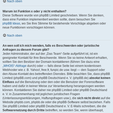
Nach oben
Warum ist Funktion x oder y nicht enthalten?
Diese Software wurde von phpBB Limited geschrieben. Wenn Sie denken,
dass eine Funktion implementiert werden sollte, dann besuchen Sie
phpBB Ideas
, wo Sie Ihre Stimme für bestehende Vorschläge abgeben oder
neue Funktionen vorschlagen können.
Nach oben
An wen soll ich mich wenden, falls es Beschwerden oder juristische
Anfragen zu diesem Forum gibt?
Jeder Administrator, der auf der „Das Team“-Seite aufgeführt ist, ist ein
geeigneter Kontakt für Ihre Beschwerde. Wenn Sie so keine Antwort erhalten,
sollten Sie den Besitzer der Domain kontaktieren (führen Sie dazu eine
„WHOIS“-Abfrage
durch) oder — falls diese Seite bei einem kostenlosen
Webhoster wie z. B. Yahoo!, free.fr, funpic.de usw. liegt — den Support oder
den Abuse-Kontakt des betreffenden Dienstes. Bitte beachten Sie, dass phpBB
Limited (phpBB.com) und phpBB Deutschland e. V. (phpBB.de)
absolut keinen
Einfluss
auf die Benutzung oder den oder die Benutzer der Forensoftware
haben und dafür in keiner Weise zur Verantwortung herangezogen werden
können. Kontaktieren Sie daher nie phpBB Limited oder phpBB Deutschland
e. V. in Zusammenhang mit jeglichen juristischen Fragen
(Unterlassungserklärungen, Haftungsfragen usw.), die
sich nicht direkt
auf die
Website phpbb.com, phpbb.de oder die phpBB-Software selbst beziehen. Falls
Sie phpBB Limited oder phpBB Deutschland e. V. E-Mails schreiben, die die
Softwarenutzung durch Dritte
betreffen, so werden Sie, wenn überhaupt,