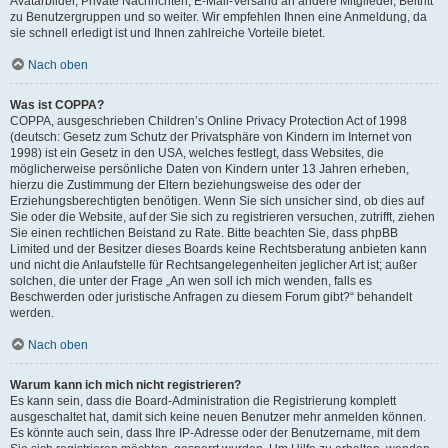
Avatarbilder, Private Nachrichten, E-Mail-Versand an andere Mitglieder, Beitritt
zu Benutzergruppen und so weiter. Wir empfehlen Ihnen eine Anmeldung, da
sie schnell erledigt ist und Ihnen zahlreiche Vorteile bietet.
Nach oben
Was ist COPPA?
COPPA, ausgeschrieben Children’s Online Privacy Protection Act of 1998
(deutsch: Gesetz zum Schutz der Privatsphäre von Kindern im Internet von
1998) ist ein Gesetz in den USA, welches festlegt, dass Websites, die
möglicherweise persönliche Daten von Kindern unter 13 Jahren erheben,
hierzu die Zustimmung der Eltern beziehungsweise des oder der
Erziehungsberechtigten benötigen. Wenn Sie sich unsicher sind, ob dies auf
Sie oder die Website, auf der Sie sich zu registrieren versuchen, zutrifft, ziehen
Sie einen rechtlichen Beistand zu Rate. Bitte beachten Sie, dass phpBB
Limited und der Besitzer dieses Boards keine Rechtsberatung anbieten kann
und nicht die Anlaufstelle für Rechtsangelegenheiten jeglicher Art ist; außer
solchen, die unter der Frage „An wen soll ich mich wenden, falls es
Beschwerden oder juristische Anfragen zu diesem Forum gibt?“ behandelt
werden.
Nach oben
Warum kann ich mich nicht registrieren?
Es kann sein, dass die Board-Administration die Registrierung komplett
ausgeschaltet hat, damit sich keine neuen Benutzer mehr anmelden können.
Es könnte auch sein, dass Ihre IP-Adresse oder der Benutzername, mit dem