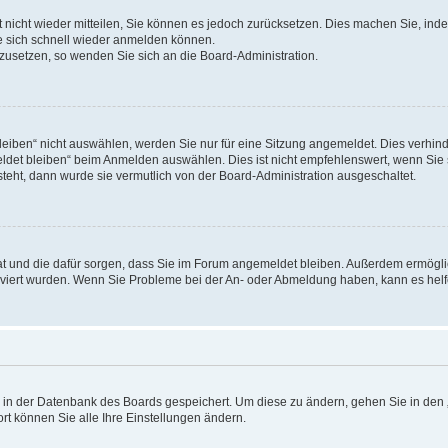
rt nicht wieder mitteilen, Sie können es jedoch zurücksetzen. Dies machen Sie, in
e sich schnell wieder anmelden können.
ckzusetzen, so wenden Sie sich an die Board-Administration.
ben“ nicht auswählen, werden Sie nur für eine Sitzung angemeldet. Dies verhinde
et bleiben“ beim Anmelden auswählen. Dies ist nicht empfehlenswert, wenn Sie s
steht, dann wurde sie vermutlich von der Board-Administration ausgeschaltet.
 hat und die dafür sorgen, dass Sie im Forum angemeldet bleiben. Außerdem ermögl
ktiviert wurden. Wenn Sie Probleme bei der An- oder Abmeldung haben, kann es hel
en in der Datenbank des Boards gespeichert. Um diese zu ändern, gehen Sie in den 
rt können Sie alle Ihre Einstellungen ändern.