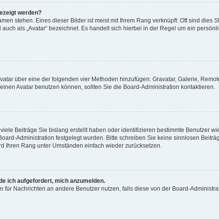
gezeigt werden?
men stehen. Eines dieser Bilder ist meist mit Ihrem Rang verknüpft: Oft sind dies S
auch als „Avatar“ bezeichnet. Es handelt sich hierbei in der Regel um ein persönl
 Avatar über eine der folgenden vier Methoden hinzufügen: Gravatar, Galerie, Rem
inen Avatar benutzen können, sollten Sie die Board-Administration kontaktieren.
iele Beiträge Sie bislang erstellt haben oder identifizieren bestimmte Benutzer
 Board-Administration festgelegt wurden. Bitte schreiben Sie keine sinnlosen Beit
wird Ihren Rang unter Umständen einfach wieder zurücksetzen.
rde ich aufgefordert, mich anzumelden.
ion für Nachrichten an andere Benutzer nutzen, falls diese von der Board-Administ