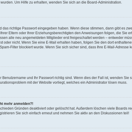
 wurden. Um Hilfe zu erhalten, wenden Sie sich an die Board-Administration.
nd das richtige Passwort eingegeben haben. Wenn diese stimmen, dann gibt es zw
Ihrer Eltern oder Ihrer Erziehungsberechtigten den Anweisungen folgen, die Sie erh
üssen alle neu angemeldeten Mitglieder erst freigeschaltet werden – entweder müsse
 ist oder nicht. Wenn Sie eine E-Mail erhalten haben, folgen Sie den dort enthalte
pam-Filter blockiert wurde. Wenn Sie sich sicher sind, dass Ihre E-Mail-Adresse 
hr Benutzername und Ihr Passwort richtig sind. Wenn dies der Fall ist, wenden Sie
gurationsproblem mit der Website vorliegt, welches ein Administrator lösen muss.
icht mehr anmelden?!
schieden Gründen deaktiviert oder gelöscht hat. Außerdem löschen viele Boards reg
strieren Sie sich einfach erneut und nehmen Sie aktiv an den Diskussionen teil!