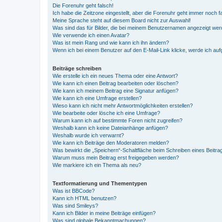
Die Forenuhr geht falsch!
Ich habe die Zeitzone eingestellt, aber die Forenuhr geht immer noch f
Meine Sprache steht auf diesem Board nicht zur Auswahl!
Was sind das für Bilder, die bei meinem Benutzernamen angezeigt we
Wie verwende ich einen Avatar?
Was ist mein Rang und wie kann ich ihn ändern?
Wenn ich bei einem Benutzer auf den E-Mail-Link klicke, werde ich au
Beiträge schreiben
Wie erstelle ich ein neues Thema oder eine Antwort?
Wie kann ich einen Beitrag bearbeiten oder löschen?
Wie kann ich meinem Beitrag eine Signatur anfügen?
Wie kann ich eine Umfrage erstellen?
Wieso kann ich nicht mehr Antwortmöglichkeiten erstellen?
Wie bearbeite oder lösche ich eine Umfrage?
Warum kann ich auf bestimmte Foren nicht zugreifen?
Weshalb kann ich keine Dateianhänge anfügen?
Weshalb wurde ich verwarnt?
Wie kann ich Beiträge den Moderatoren melden?
Was bewirkt die „Speichern“-Schaltfläche beim Schreiben eines Beitra
Warum muss mein Beitrag erst freigegeben werden?
Wie markiere ich ein Thema als neu?
Textformatierung und Thementypen
Was ist BBCode?
Kann ich HTML benutzen?
Was sind Smileys?
Kann ich Bilder in meine Beiträge einfügen?
Was sind globale Bekanntmachungen?