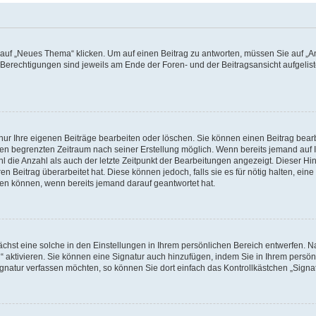
f „Neues Thema“ klicken. Um auf einen Beitrag zu antworten, müssen Sie auf „Ant
e Berechtigungen sind jeweils am Ende der Foren- und der Beitragsansicht aufgeliste
nur Ihre eigenen Beiträge bearbeiten oder löschen. Sie können einen Beitrag bear
nen begrenzten Zeitraum nach seiner Erstellung möglich. Wenn bereits jemand auf Ih
 die Anzahl als auch der letzte Zeitpunkt der Bearbeitungen angezeigt. Dieser Hi
 Beitrag überarbeitet hat. Diese können jedoch, falls sie es für nötig halten, eine 
hen können, wenn bereits jemand darauf geantwortet hat.
hst eine solche in den Einstellungen in Ihrem persönlichen Bereich entwerfen. Na
 aktivieren. Sie können eine Signatur auch hinzufügen, indem Sie in Ihrem persö
gnatur verfassen möchten, so können Sie dort einfach das Kontrollkästchen „Signa