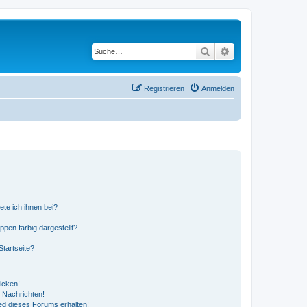
Suche
Erweiterte Suche
Registrieren
Anmelden
ete ich ihnen bei?
en farbig dargestellt?
tartseite?
icken!
 Nachrichten!
ed dieses Forums erhalten!