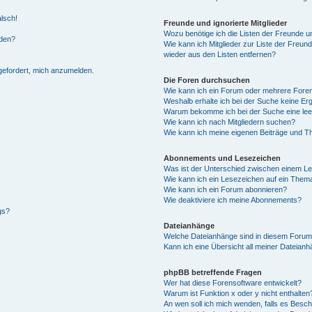
alsch!
Freunde und ignorierte Mitglieder
Wozu benötige ich die Listen der Freunde un
rden?
Wie kann ich Mitglieder zur Liste der Freund
wieder aus den Listen entfernen?
fgefordert, mich anzumelden.
Die Foren durchsuchen
Wie kann ich ein Forum oder mehrere For
Weshalb erhalte ich bei der Suche keine Er
Warum bekomme ich bei der Suche eine lee
Wie kann ich nach Mitgliedern suchen?
Wie kann ich meine eigenen Beiträge und T
Abonnements und Lesezeichen
Was ist der Unterschied zwischen einem L
Wie kann ich ein Lesezeichen auf ein Them
Wie kann ich ein Forum abonnieren?
Wie deaktiviere ich meine Abonnements?
gs?
Dateianhänge
Welche Dateianhänge sind in diesem Forum
Kann ich eine Übersicht all meiner Dateian
phpBB betreffende Fragen
Wer hat diese Forensoftware entwickelt?
Warum ist Funktion x oder y nicht enthalten
An wen soll ich mich wenden, falls es Besc