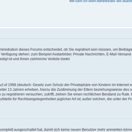
Wie kann ich einen Administrator des Board
nistration dieses Forums entscheidet, ob Sie registriert sein müssen, um Beiträge z
ur Verfügung stehen: zum Beispiel Avatarbilder, Private Nachrichten, E-Mail-Versand
igt ist und Ihnen zahlreiche Vorteile bietet.
t of 1998 (deutsch: Gesetz zum Schutz der Privatsphäre von Kindern im Internet vo
unter 13 Jahren erheben, hierzu die Zustimmung der Eltern beziehungsweise des o
h zu registrieren versuchen, zutrifft, ziehen Sie einen rechtlichen Beistand zu Rat
stelle für Rechtsangelegenheiten jeglicher Art ist; außer solchen, die unter der 
.
 komplett ausgeschaltet hat, damit sich keine neuen Benutzer mehr anmelden könne