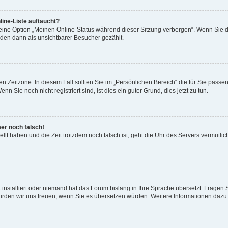
ine-Liste auftaucht?
 eine Option „Meinen Online-Status während dieser Sitzung verbergen“. Wenn Sie d
rden dann als unsichtbarer Besucher gezählt.
n Zeitzone. In diesem Fall sollten Sie im „Persönlichen Bereich“ die für Sie passend
 Sie noch nicht registriert sind, ist dies ein guter Grund, dies jetzt zu tun.
mer noch falsch!
ellt haben und die Zeit trotzdem noch falsch ist, geht die Uhr des Servers vermutlic
 installiert oder niemand hat das Forum bislang in Ihre Sprache übersetzt. Fragen 
t, würden wir uns freuen, wenn Sie es übersetzen würden. Weitere Informationen da