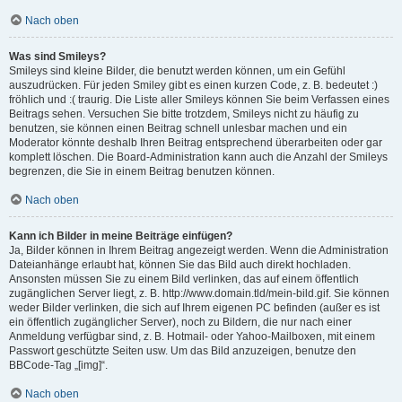
Nach oben
Was sind Smileys?
Smileys sind kleine Bilder, die benutzt werden können, um ein Gefühl
auszudrücken. Für jeden Smiley gibt es einen kurzen Code, z. B. bedeutet :)
fröhlich und :( traurig. Die Liste aller Smileys können Sie beim Verfassen eines
Beitrags sehen. Versuchen Sie bitte trotzdem, Smileys nicht zu häufig zu
benutzen, sie können einen Beitrag schnell unlesbar machen und ein
Moderator könnte deshalb Ihren Beitrag entsprechend überarbeiten oder gar
komplett löschen. Die Board-Administration kann auch die Anzahl der Smileys
begrenzen, die Sie in einem Beitrag benutzen können.
Nach oben
Kann ich Bilder in meine Beiträge einfügen?
Ja, Bilder können in Ihrem Beitrag angezeigt werden. Wenn die Administration
Dateianhänge erlaubt hat, können Sie das Bild auch direkt hochladen.
Ansonsten müssen Sie zu einem Bild verlinken, das auf einem öffentlich
zugänglichen Server liegt, z. B. http://www.domain.tld/mein-bild.gif. Sie können
weder Bilder verlinken, die sich auf Ihrem eigenen PC befinden (außer es ist
ein öffentlich zugänglicher Server), noch zu Bildern, die nur nach einer
Anmeldung verfügbar sind, z. B. Hotmail- oder Yahoo-Mailboxen, mit einem
Passwort geschützte Seiten usw. Um das Bild anzuzeigen, benutze den
BBCode-Tag „[img]“.
Nach oben