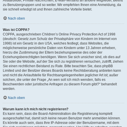
Avatarbilder, Private Nachrichten, E-Mail-Versand an andere Mitglieder, Beitritt
zu Benutzergruppen und so weiter. Wir empfehlen Ihnen eine Anmeldung, da
sie schnell erledigt ist und Ihnen zahlreiche Vorteile bietet.
Nach oben
Was ist COPPA?
COPPA, ausgeschrieben Children’s Online Privacy Protection Act of 1998
(deutsch: Gesetz zum Schutz der Privatsphäre von Kindern im Internet von
1998) ist ein Gesetz in den USA, welches festlegt, dass Websites, die
möglicherweise persönliche Daten von Kindern unter 13 Jahren erheben,
hierzu die Zustimmung der Eltern beziehungsweise des oder der
Erziehungsberechtigten benötigen. Wenn Sie sich unsicher sind, ob dies auf
Sie oder die Website, auf der Sie sich zu registrieren versuchen, zutrifft, ziehen
Sie einen rechtlichen Beistand zu Rate. Bitte beachten Sie, dass phpBB
Limited und der Besitzer dieses Boards keine Rechtsberatung anbieten kann
und nicht die Anlaufstelle für Rechtsangelegenheiten jeglicher Art ist; außer
solchen, die unter der Frage „An wen soll ich mich wenden, falls es
Beschwerden oder juristische Anfragen zu diesem Forum gibt?“ behandelt
werden.
Nach oben
Warum kann ich mich nicht registrieren?
Es kann sein, dass die Board-Administration die Registrierung komplett
ausgeschaltet hat, damit sich keine neuen Benutzer mehr anmelden können.
Es könnte auch sein, dass Ihre IP-Adresse oder der Benutzername, mit dem