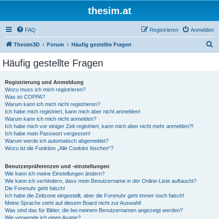
thesim.at
FAQ
Registrieren
Anmelden
S
Thesim3D
Forum
Häufig gestellte Fragen
u
Häufig gestellte Fragen
c
h
Registrierung und Anmeldung
Wozu muss ich mich registrieren?
e
Was ist COPPA?
Warum kann ich mich nicht registrieren?
Ich habe mich registriert, kann mich aber nicht anmelden!
Warum kann ich mich nicht anmelden?
Ich habe mich vor einiger Zeit registriert, kann mich aber nicht mehr anmelden?!
Ich habe mein Passwort vergessen!
Warum werde ich automatisch abgemeldet?
Wozu ist die Funktion „Alle Cookies löschen“?
Benutzerpräferenzen und -einstellungen
Wie kann ich meine Einstellungen ändern?
Wie kann ich verhindern, dass mein Benutzername in der Online-Liste auftaucht?
Die Forenuhr geht falsch!
Ich habe die Zeitzone eingestellt, aber die Forenuhr geht immer noch falsch!
Meine Sprache steht auf diesem Board nicht zur Auswahl!
Was sind das für Bilder, die bei meinem Benutzernamen angezeigt werden?
Wie verwende ich einen Avatar?