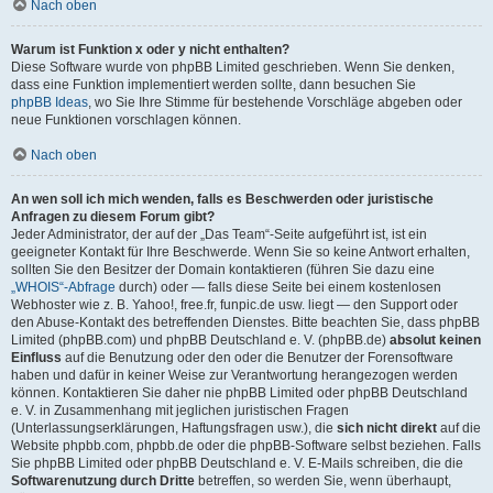
Nach oben
Warum ist Funktion x oder y nicht enthalten?
Diese Software wurde von phpBB Limited geschrieben. Wenn Sie denken,
dass eine Funktion implementiert werden sollte, dann besuchen Sie
phpBB Ideas
, wo Sie Ihre Stimme für bestehende Vorschläge abgeben oder
neue Funktionen vorschlagen können.
Nach oben
An wen soll ich mich wenden, falls es Beschwerden oder juristische
Anfragen zu diesem Forum gibt?
Jeder Administrator, der auf der „Das Team“-Seite aufgeführt ist, ist ein
geeigneter Kontakt für Ihre Beschwerde. Wenn Sie so keine Antwort erhalten,
sollten Sie den Besitzer der Domain kontaktieren (führen Sie dazu eine
„WHOIS“-Abfrage
durch) oder — falls diese Seite bei einem kostenlosen
Webhoster wie z. B. Yahoo!, free.fr, funpic.de usw. liegt — den Support oder
den Abuse-Kontakt des betreffenden Dienstes. Bitte beachten Sie, dass phpBB
Limited (phpBB.com) und phpBB Deutschland e. V. (phpBB.de)
absolut keinen
Einfluss
auf die Benutzung oder den oder die Benutzer der Forensoftware
haben und dafür in keiner Weise zur Verantwortung herangezogen werden
können. Kontaktieren Sie daher nie phpBB Limited oder phpBB Deutschland
e. V. in Zusammenhang mit jeglichen juristischen Fragen
(Unterlassungserklärungen, Haftungsfragen usw.), die
sich nicht direkt
auf die
Website phpbb.com, phpbb.de oder die phpBB-Software selbst beziehen. Falls
Sie phpBB Limited oder phpBB Deutschland e. V. E-Mails schreiben, die die
Softwarenutzung durch Dritte
betreffen, so werden Sie, wenn überhaupt,