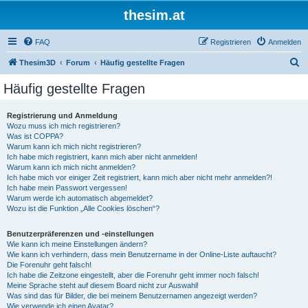
thesim.at
FAQ
Registrieren
Anmelden
S
Thesim3D
Forum
Häufig gestellte Fragen
u
Häufig gestellte Fragen
c
h
Registrierung und Anmeldung
Wozu muss ich mich registrieren?
e
Was ist COPPA?
Warum kann ich mich nicht registrieren?
Ich habe mich registriert, kann mich aber nicht anmelden!
Warum kann ich mich nicht anmelden?
Ich habe mich vor einiger Zeit registriert, kann mich aber nicht mehr anmelden?!
Ich habe mein Passwort vergessen!
Warum werde ich automatisch abgemeldet?
Wozu ist die Funktion „Alle Cookies löschen“?
Benutzerpräferenzen und -einstellungen
Wie kann ich meine Einstellungen ändern?
Wie kann ich verhindern, dass mein Benutzername in der Online-Liste auftaucht?
Die Forenuhr geht falsch!
Ich habe die Zeitzone eingestellt, aber die Forenuhr geht immer noch falsch!
Meine Sprache steht auf diesem Board nicht zur Auswahl!
Was sind das für Bilder, die bei meinem Benutzernamen angezeigt werden?
Wie verwende ich einen Avatar?