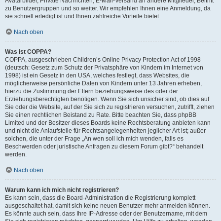
Avatarbilder, Private Nachrichten, E-Mail-Versand an andere Mitglieder, Beitritt
zu Benutzergruppen und so weiter. Wir empfehlen Ihnen eine Anmeldung, da
sie schnell erledigt ist und Ihnen zahlreiche Vorteile bietet.
Nach oben
Was ist COPPA?
COPPA, ausgeschrieben Children’s Online Privacy Protection Act of 1998
(deutsch: Gesetz zum Schutz der Privatsphäre von Kindern im Internet von
1998) ist ein Gesetz in den USA, welches festlegt, dass Websites, die
möglicherweise persönliche Daten von Kindern unter 13 Jahren erheben,
hierzu die Zustimmung der Eltern beziehungsweise des oder der
Erziehungsberechtigten benötigen. Wenn Sie sich unsicher sind, ob dies auf
Sie oder die Website, auf der Sie sich zu registrieren versuchen, zutrifft, ziehen
Sie einen rechtlichen Beistand zu Rate. Bitte beachten Sie, dass phpBB
Limited und der Besitzer dieses Boards keine Rechtsberatung anbieten kann
und nicht die Anlaufstelle für Rechtsangelegenheiten jeglicher Art ist; außer
solchen, die unter der Frage „An wen soll ich mich wenden, falls es
Beschwerden oder juristische Anfragen zu diesem Forum gibt?“ behandelt
werden.
Nach oben
Warum kann ich mich nicht registrieren?
Es kann sein, dass die Board-Administration die Registrierung komplett
ausgeschaltet hat, damit sich keine neuen Benutzer mehr anmelden können.
Es könnte auch sein, dass Ihre IP-Adresse oder der Benutzername, mit dem