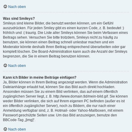
Nach oben
Was sind Smileys?
Smileys sind kleine Bilder, die benutzt werden können, um ein Gefühl
auszudrücken. Für jeden Smiley gibt es einen kurzen Code, z. B. bedeutet :)
fröhlich und :( traurig. Die Liste aller Smileys können Sie beim Verfassen eines
Beitrags sehen. Versuchen Sie bitte trotzdem, Smileys nicht zu häufig zu
benutzen, sie können einen Beitrag schnell unlesbar machen und ein
Moderator könnte deshalb Ihren Beitrag entsprechend überarbeiten oder gar
komplett löschen. Die Board-Administration kann auch die Anzahl der Smileys
begrenzen, die Sie in einem Beitrag benutzen können.
Nach oben
Kann ich Bilder in meine Beiträge einfügen?
Ja, Bilder können in Ihrem Beitrag angezeigt werden. Wenn die Administration
Dateianhänge erlaubt hat, können Sie das Bild auch direkt hochladen.
Ansonsten müssen Sie zu einem Bild verlinken, das auf einem öffentlich
zugänglichen Server liegt, z. B. http://www.domain.tld/mein-bild.gif. Sie können
weder Bilder verlinken, die sich auf Ihrem eigenen PC befinden (außer es ist
ein öffentlich zugänglicher Server), noch zu Bildern, die nur nach einer
Anmeldung verfügbar sind, z. B. Hotmail- oder Yahoo-Mailboxen, mit einem
Passwort geschützte Seiten usw. Um das Bild anzuzeigen, benutze den
BBCode-Tag „[img]“.
Nach oben