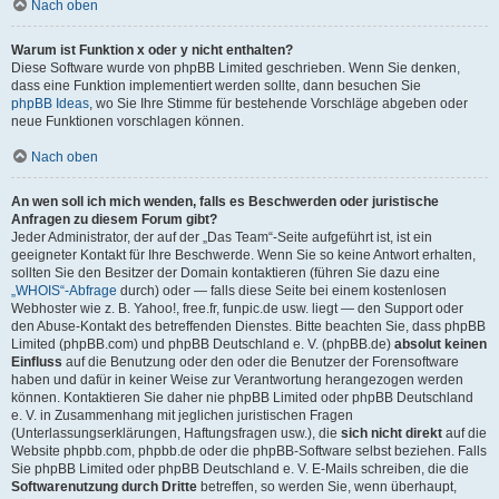
Nach oben
Warum ist Funktion x oder y nicht enthalten?
Diese Software wurde von phpBB Limited geschrieben. Wenn Sie denken,
dass eine Funktion implementiert werden sollte, dann besuchen Sie
phpBB Ideas
, wo Sie Ihre Stimme für bestehende Vorschläge abgeben oder
neue Funktionen vorschlagen können.
Nach oben
An wen soll ich mich wenden, falls es Beschwerden oder juristische
Anfragen zu diesem Forum gibt?
Jeder Administrator, der auf der „Das Team“-Seite aufgeführt ist, ist ein
geeigneter Kontakt für Ihre Beschwerde. Wenn Sie so keine Antwort erhalten,
sollten Sie den Besitzer der Domain kontaktieren (führen Sie dazu eine
„WHOIS“-Abfrage
durch) oder — falls diese Seite bei einem kostenlosen
Webhoster wie z. B. Yahoo!, free.fr, funpic.de usw. liegt — den Support oder
den Abuse-Kontakt des betreffenden Dienstes. Bitte beachten Sie, dass phpBB
Limited (phpBB.com) und phpBB Deutschland e. V. (phpBB.de)
absolut keinen
Einfluss
auf die Benutzung oder den oder die Benutzer der Forensoftware
haben und dafür in keiner Weise zur Verantwortung herangezogen werden
können. Kontaktieren Sie daher nie phpBB Limited oder phpBB Deutschland
e. V. in Zusammenhang mit jeglichen juristischen Fragen
(Unterlassungserklärungen, Haftungsfragen usw.), die
sich nicht direkt
auf die
Website phpbb.com, phpbb.de oder die phpBB-Software selbst beziehen. Falls
Sie phpBB Limited oder phpBB Deutschland e. V. E-Mails schreiben, die die
Softwarenutzung durch Dritte
betreffen, so werden Sie, wenn überhaupt,