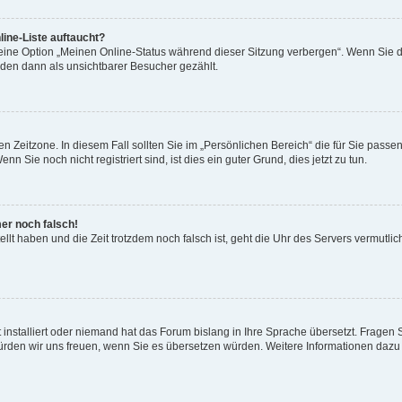
ine-Liste auftaucht?
 eine Option „Meinen Online-Status während dieser Sitzung verbergen“. Wenn Sie d
rden dann als unsichtbarer Besucher gezählt.
n Zeitzone. In diesem Fall sollten Sie im „Persönlichen Bereich“ die für Sie passend
 Sie noch nicht registriert sind, ist dies ein guter Grund, dies jetzt zu tun.
mer noch falsch!
ellt haben und die Zeit trotzdem noch falsch ist, geht die Uhr des Servers vermutlic
 installiert oder niemand hat das Forum bislang in Ihre Sprache übersetzt. Fragen 
t, würden wir uns freuen, wenn Sie es übersetzen würden. Weitere Informationen da