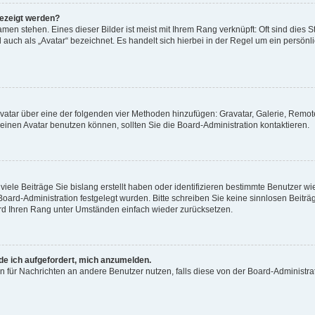
gezeigt werden?
men stehen. Eines dieser Bilder ist meist mit Ihrem Rang verknüpft: Oft sind dies S
auch als „Avatar“ bezeichnet. Es handelt sich hierbei in der Regel um ein persönl
 Avatar über eine der folgenden vier Methoden hinzufügen: Gravatar, Galerie, Rem
inen Avatar benutzen können, sollten Sie die Board-Administration kontaktieren.
iele Beiträge Sie bislang erstellt haben oder identifizieren bestimmte Benutzer
 Board-Administration festgelegt wurden. Bitte schreiben Sie keine sinnlosen Beit
wird Ihren Rang unter Umständen einfach wieder zurücksetzen.
rde ich aufgefordert, mich anzumelden.
ion für Nachrichten an andere Benutzer nutzen, falls diese von der Board-Administ