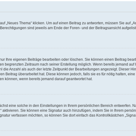
f „Neues Thema“ klicken. Um auf einen Beitrag zu antworten, müssen Sie auf „Ant
e Berechtigungen sind jeweils am Ende der Foren- und der Beitragsansicht aufgeliste
nur Ihre eigenen Beiträge bearbeiten oder löschen. Sie können einen Beitrag bear
nen begrenzten Zeitraum nach seiner Erstellung möglich. Wenn bereits jemand auf Ih
 die Anzahl als auch der letzte Zeitpunkt der Bearbeitungen angezeigt. Dieser Hi
 Beitrag überarbeitet hat. Diese können jedoch, falls sie es für nötig halten, eine 
hen können, wenn bereits jemand darauf geantwortet hat.
hst eine solche in den Einstellungen in Ihrem persönlichen Bereich entwerfen. Na
 aktivieren. Sie können eine Signatur auch hinzufügen, indem Sie in Ihrem persö
gnatur verfassen möchten, so können Sie dort einfach das Kontrollkästchen „Signa