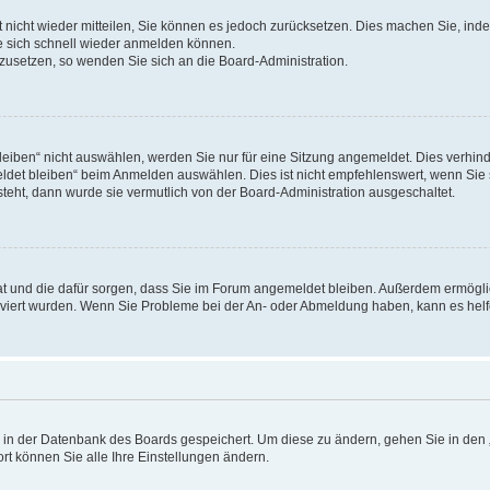
rt nicht wieder mitteilen, Sie können es jedoch zurücksetzen. Dies machen Sie, in
e sich schnell wieder anmelden können.
ckzusetzen, so wenden Sie sich an die Board-Administration.
ben“ nicht auswählen, werden Sie nur für eine Sitzung angemeldet. Dies verhinde
et bleiben“ beim Anmelden auswählen. Dies ist nicht empfehlenswert, wenn Sie s
steht, dann wurde sie vermutlich von der Board-Administration ausgeschaltet.
 hat und die dafür sorgen, dass Sie im Forum angemeldet bleiben. Außerdem ermögl
ktiviert wurden. Wenn Sie Probleme bei der An- oder Abmeldung haben, kann es hel
en in der Datenbank des Boards gespeichert. Um diese zu ändern, gehen Sie in den 
rt können Sie alle Ihre Einstellungen ändern.