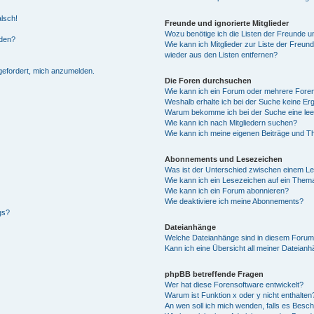
alsch!
Freunde und ignorierte Mitglieder
Wozu benötige ich die Listen der Freunde un
rden?
Wie kann ich Mitglieder zur Liste der Freund
wieder aus den Listen entfernen?
fgefordert, mich anzumelden.
Die Foren durchsuchen
Wie kann ich ein Forum oder mehrere For
Weshalb erhalte ich bei der Suche keine Er
Warum bekomme ich bei der Suche eine lee
Wie kann ich nach Mitgliedern suchen?
Wie kann ich meine eigenen Beiträge und T
Abonnements und Lesezeichen
Was ist der Unterschied zwischen einem L
Wie kann ich ein Lesezeichen auf ein Them
Wie kann ich ein Forum abonnieren?
Wie deaktiviere ich meine Abonnements?
gs?
Dateianhänge
Welche Dateianhänge sind in diesem Forum
Kann ich eine Übersicht all meiner Dateian
phpBB betreffende Fragen
Wer hat diese Forensoftware entwickelt?
Warum ist Funktion x oder y nicht enthalten
An wen soll ich mich wenden, falls es Besc