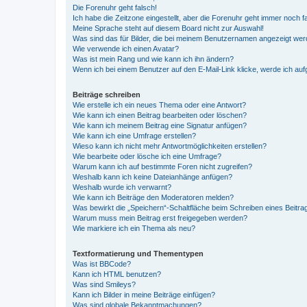
Die Forenuhr geht falsch!
Ich habe die Zeitzone eingestellt, aber die Forenuhr geht immer noch f
Meine Sprache steht auf diesem Board nicht zur Auswahl!
Was sind das für Bilder, die bei meinem Benutzernamen angezeigt we
Wie verwende ich einen Avatar?
Was ist mein Rang und wie kann ich ihn ändern?
Wenn ich bei einem Benutzer auf den E-Mail-Link klicke, werde ich au
Beiträge schreiben
Wie erstelle ich ein neues Thema oder eine Antwort?
Wie kann ich einen Beitrag bearbeiten oder löschen?
Wie kann ich meinem Beitrag eine Signatur anfügen?
Wie kann ich eine Umfrage erstellen?
Wieso kann ich nicht mehr Antwortmöglichkeiten erstellen?
Wie bearbeite oder lösche ich eine Umfrage?
Warum kann ich auf bestimmte Foren nicht zugreifen?
Weshalb kann ich keine Dateianhänge anfügen?
Weshalb wurde ich verwarnt?
Wie kann ich Beiträge den Moderatoren melden?
Was bewirkt die „Speichern“-Schaltfläche beim Schreiben eines Beitra
Warum muss mein Beitrag erst freigegeben werden?
Wie markiere ich ein Thema als neu?
Textformatierung und Thementypen
Was ist BBCode?
Kann ich HTML benutzen?
Was sind Smileys?
Kann ich Bilder in meine Beiträge einfügen?
Was sind globale Bekanntmachungen?