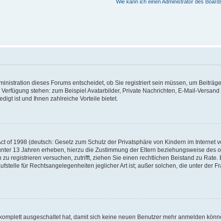
Wie kann ich einen Administrator des Board
nistration dieses Forums entscheidet, ob Sie registriert sein müssen, um Beiträge z
ur Verfügung stehen: zum Beispiel Avatarbilder, Private Nachrichten, E-Mail-Versand
igt ist und Ihnen zahlreiche Vorteile bietet.
t of 1998 (deutsch: Gesetz zum Schutz der Privatsphäre von Kindern im Internet vo
unter 13 Jahren erheben, hierzu die Zustimmung der Eltern beziehungsweise des o
h zu registrieren versuchen, zutrifft, ziehen Sie einen rechtlichen Beistand zu Rat
stelle für Rechtsangelegenheiten jeglicher Art ist; außer solchen, die unter der 
.
 komplett ausgeschaltet hat, damit sich keine neuen Benutzer mehr anmelden könne