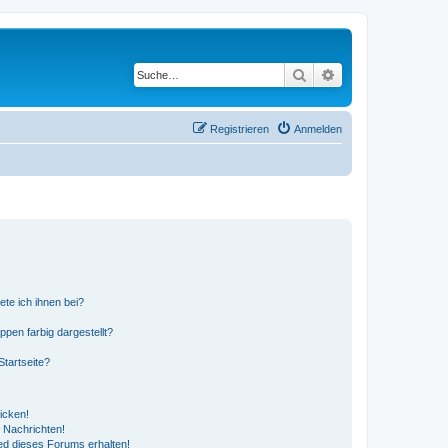
Suche
Erweiterte Suche
Registrieren
Anmelden
ete ich ihnen bei?
en farbig dargestellt?
tartseite?
icken!
 Nachrichten!
ed dieses Forums erhalten!