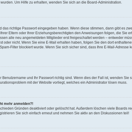
 wurden. Um Hilfe zu erhalten, wenden Sie sich an die Board-Administration.
nd das richtige Passwort eingegeben haben. Wenn diese stimmen, dann gibt es zw
Ihrer Eltern oder Ihrer Erziehungsberechtigten den Anweisungen folgen, die Sie erh
üssen alle neu angemeldeten Mitglieder erst freigeschaltet werden – entweder müsse
 ist oder nicht. Wenn Sie eine E-Mail erhalten haben, folgen Sie den dort enthalte
pam-Filter blockiert wurde. Wenn Sie sich sicher sind, dass Ihre E-Mail-Adresse 
hr Benutzername und Ihr Passwort richtig sind. Wenn dies der Fall ist, wenden Sie
gurationsproblem mit der Website vorliegt, welches ein Administrator lösen muss.
icht mehr anmelden?!
schieden Gründen deaktiviert oder gelöscht hat. Außerdem löschen viele Boards reg
strieren Sie sich einfach erneut und nehmen Sie aktiv an den Diskussionen teil!