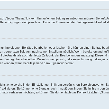
f „Neues Thema“ klicken. Um auf einen Beitrag zu antworten, müssen Sie auf „Ant
e Berechtigungen sind jeweils am Ende der Foren- und der Beitragsansicht aufgeliste
nur Ihre eigenen Beiträge bearbeiten oder löschen. Sie können einen Beitrag bear
nen begrenzten Zeitraum nach seiner Erstellung möglich. Wenn bereits jemand auf Ih
 die Anzahl als auch der letzte Zeitpunkt der Bearbeitungen angezeigt. Dieser Hi
 Beitrag überarbeitet hat. Diese können jedoch, falls sie es für nötig halten, eine 
hen können, wenn bereits jemand darauf geantwortet hat.
hst eine solche in den Einstellungen in Ihrem persönlichen Bereich entwerfen. Na
 aktivieren. Sie können eine Signatur auch hinzufügen, indem Sie in Ihrem persö
gnatur verfassen möchten, so können Sie dort einfach das Kontrollkästchen „Signa