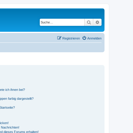
Suche
Erweiterte Suche
Registrieren
Anmelden
ete ich ihnen bei?
en farbig dargestellt?
tartseite?
icken!
 Nachrichten!
ed dieses Forums erhalten!