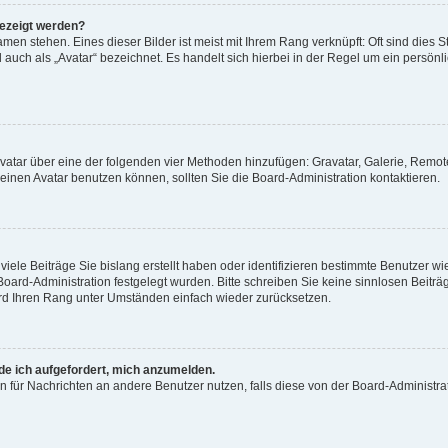
gezeigt werden?
men stehen. Eines dieser Bilder ist meist mit Ihrem Rang verknüpft: Oft sind dies S
auch als „Avatar“ bezeichnet. Es handelt sich hierbei in der Regel um ein persönl
 Avatar über eine der folgenden vier Methoden hinzufügen: Gravatar, Galerie, Rem
inen Avatar benutzen können, sollten Sie die Board-Administration kontaktieren.
iele Beiträge Sie bislang erstellt haben oder identifizieren bestimmte Benutzer
 Board-Administration festgelegt wurden. Bitte schreiben Sie keine sinnlosen Beit
wird Ihren Rang unter Umständen einfach wieder zurücksetzen.
rde ich aufgefordert, mich anzumelden.
ion für Nachrichten an andere Benutzer nutzen, falls diese von der Board-Administ