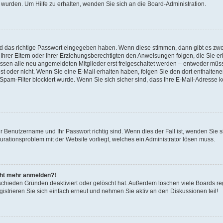
 wurden. Um Hilfe zu erhalten, wenden Sie sich an die Board-Administration.
nd das richtige Passwort eingegeben haben. Wenn diese stimmen, dann gibt es zw
Ihrer Eltern oder Ihrer Erziehungsberechtigten den Anweisungen folgen, die Sie erh
üssen alle neu angemeldeten Mitglieder erst freigeschaltet werden – entweder müsse
 ist oder nicht. Wenn Sie eine E-Mail erhalten haben, folgen Sie den dort enthalte
pam-Filter blockiert wurde. Wenn Sie sich sicher sind, dass Ihre E-Mail-Adresse 
hr Benutzername und Ihr Passwort richtig sind. Wenn dies der Fall ist, wenden Sie
gurationsproblem mit der Website vorliegt, welches ein Administrator lösen muss.
icht mehr anmelden?!
schieden Gründen deaktiviert oder gelöscht hat. Außerdem löschen viele Boards reg
strieren Sie sich einfach erneut und nehmen Sie aktiv an den Diskussionen teil!