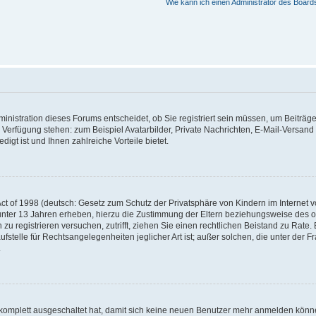
Wie kann ich einen Administrator des Board
nistration dieses Forums entscheidet, ob Sie registriert sein müssen, um Beiträge z
ur Verfügung stehen: zum Beispiel Avatarbilder, Private Nachrichten, E-Mail-Versand
igt ist und Ihnen zahlreiche Vorteile bietet.
t of 1998 (deutsch: Gesetz zum Schutz der Privatsphäre von Kindern im Internet vo
unter 13 Jahren erheben, hierzu die Zustimmung der Eltern beziehungsweise des o
h zu registrieren versuchen, zutrifft, ziehen Sie einen rechtlichen Beistand zu Rat
stelle für Rechtsangelegenheiten jeglicher Art ist; außer solchen, die unter der 
.
 komplett ausgeschaltet hat, damit sich keine neuen Benutzer mehr anmelden könne