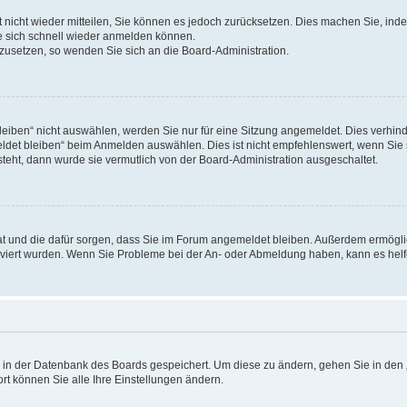
rt nicht wieder mitteilen, Sie können es jedoch zurücksetzen. Dies machen Sie, in
e sich schnell wieder anmelden können.
ckzusetzen, so wenden Sie sich an die Board-Administration.
ben“ nicht auswählen, werden Sie nur für eine Sitzung angemeldet. Dies verhinde
et bleiben“ beim Anmelden auswählen. Dies ist nicht empfehlenswert, wenn Sie s
steht, dann wurde sie vermutlich von der Board-Administration ausgeschaltet.
 hat und die dafür sorgen, dass Sie im Forum angemeldet bleiben. Außerdem ermögl
ktiviert wurden. Wenn Sie Probleme bei der An- oder Abmeldung haben, kann es hel
en in der Datenbank des Boards gespeichert. Um diese zu ändern, gehen Sie in den 
rt können Sie alle Ihre Einstellungen ändern.