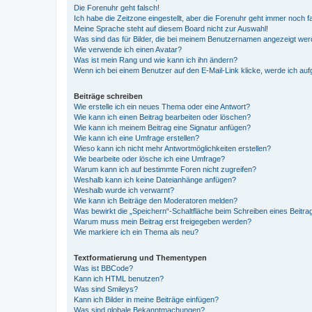
Die Forenuhr geht falsch!
Ich habe die Zeitzone eingestellt, aber die Forenuhr geht immer noch f
Meine Sprache steht auf diesem Board nicht zur Auswahl!
Was sind das für Bilder, die bei meinem Benutzernamen angezeigt we
Wie verwende ich einen Avatar?
Was ist mein Rang und wie kann ich ihn ändern?
Wenn ich bei einem Benutzer auf den E-Mail-Link klicke, werde ich au
Beiträge schreiben
Wie erstelle ich ein neues Thema oder eine Antwort?
Wie kann ich einen Beitrag bearbeiten oder löschen?
Wie kann ich meinem Beitrag eine Signatur anfügen?
Wie kann ich eine Umfrage erstellen?
Wieso kann ich nicht mehr Antwortmöglichkeiten erstellen?
Wie bearbeite oder lösche ich eine Umfrage?
Warum kann ich auf bestimmte Foren nicht zugreifen?
Weshalb kann ich keine Dateianhänge anfügen?
Weshalb wurde ich verwarnt?
Wie kann ich Beiträge den Moderatoren melden?
Was bewirkt die „Speichern“-Schaltfläche beim Schreiben eines Beitra
Warum muss mein Beitrag erst freigegeben werden?
Wie markiere ich ein Thema als neu?
Textformatierung und Thementypen
Was ist BBCode?
Kann ich HTML benutzen?
Was sind Smileys?
Kann ich Bilder in meine Beiträge einfügen?
Was sind globale Bekanntmachungen?