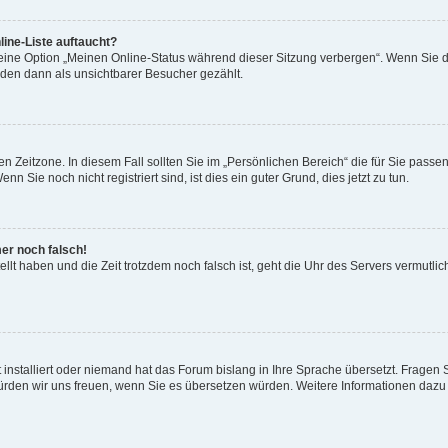
ine-Liste auftaucht?
 eine Option „Meinen Online-Status während dieser Sitzung verbergen“. Wenn Sie d
rden dann als unsichtbarer Besucher gezählt.
n Zeitzone. In diesem Fall sollten Sie im „Persönlichen Bereich“ die für Sie passend
 Sie noch nicht registriert sind, ist dies ein guter Grund, dies jetzt zu tun.
mer noch falsch!
ellt haben und die Zeit trotzdem noch falsch ist, geht die Uhr des Servers vermutlic
 installiert oder niemand hat das Forum bislang in Ihre Sprache übersetzt. Fragen 
t, würden wir uns freuen, wenn Sie es übersetzen würden. Weitere Informationen da