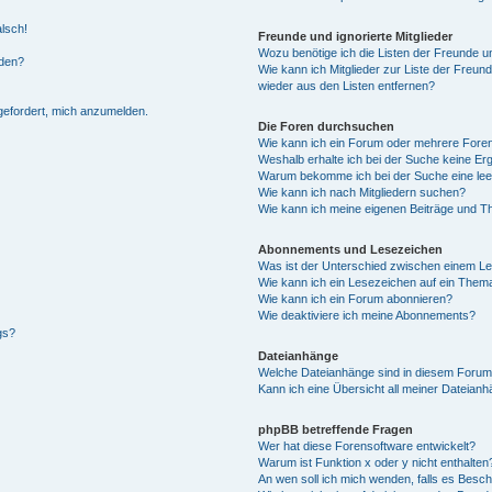
alsch!
Freunde und ignorierte Mitglieder
Wozu benötige ich die Listen der Freunde un
rden?
Wie kann ich Mitglieder zur Liste der Freund
wieder aus den Listen entfernen?
fgefordert, mich anzumelden.
Die Foren durchsuchen
Wie kann ich ein Forum oder mehrere For
Weshalb erhalte ich bei der Suche keine Er
Warum bekomme ich bei der Suche eine lee
Wie kann ich nach Mitgliedern suchen?
Wie kann ich meine eigenen Beiträge und T
Abonnements und Lesezeichen
Was ist der Unterschied zwischen einem L
Wie kann ich ein Lesezeichen auf ein Them
Wie kann ich ein Forum abonnieren?
Wie deaktiviere ich meine Abonnements?
gs?
Dateianhänge
Welche Dateianhänge sind in diesem Forum
Kann ich eine Übersicht all meiner Dateian
phpBB betreffende Fragen
Wer hat diese Forensoftware entwickelt?
Warum ist Funktion x oder y nicht enthalten
An wen soll ich mich wenden, falls es Besc