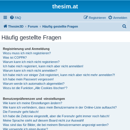
thesim.at
FAQ
Registrieren
Anmelden
S
Thesim3D
Forum
Häufig gestellte Fragen
u
Häufig gestellte Fragen
c
h
Registrierung und Anmeldung
Wozu muss ich mich registrieren?
e
Was ist COPPA?
Warum kann ich mich nicht registrieren?
Ich habe mich registriert, kann mich aber nicht anmelden!
Warum kann ich mich nicht anmelden?
Ich habe mich vor einiger Zeit registriert, kann mich aber nicht mehr anmelden?!
Ich habe mein Passwort vergessen!
Warum werde ich automatisch abgemeldet?
Wozu ist die Funktion „Alle Cookies löschen“?
Benutzerpräferenzen und -einstellungen
Wie kann ich meine Einstellungen ändern?
Wie kann ich verhindern, dass mein Benutzername in der Online-Liste auftaucht?
Die Forenuhr geht falsch!
Ich habe die Zeitzone eingestellt, aber die Forenuhr geht immer noch falsch!
Meine Sprache steht auf diesem Board nicht zur Auswahl!
Was sind das für Bilder, die bei meinem Benutzernamen angezeigt werden?
Wie verwende ich einen Avatar?