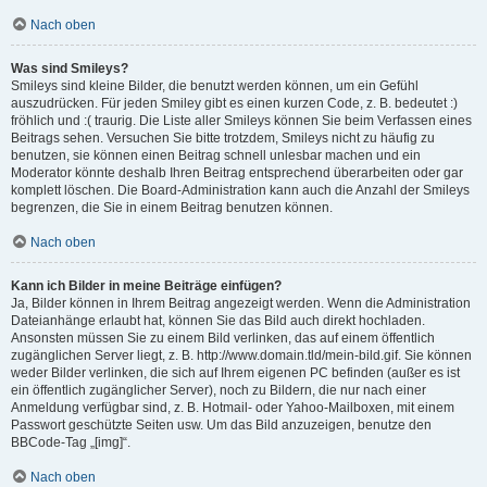
Nach oben
Was sind Smileys?
Smileys sind kleine Bilder, die benutzt werden können, um ein Gefühl
auszudrücken. Für jeden Smiley gibt es einen kurzen Code, z. B. bedeutet :)
fröhlich und :( traurig. Die Liste aller Smileys können Sie beim Verfassen eines
Beitrags sehen. Versuchen Sie bitte trotzdem, Smileys nicht zu häufig zu
benutzen, sie können einen Beitrag schnell unlesbar machen und ein
Moderator könnte deshalb Ihren Beitrag entsprechend überarbeiten oder gar
komplett löschen. Die Board-Administration kann auch die Anzahl der Smileys
begrenzen, die Sie in einem Beitrag benutzen können.
Nach oben
Kann ich Bilder in meine Beiträge einfügen?
Ja, Bilder können in Ihrem Beitrag angezeigt werden. Wenn die Administration
Dateianhänge erlaubt hat, können Sie das Bild auch direkt hochladen.
Ansonsten müssen Sie zu einem Bild verlinken, das auf einem öffentlich
zugänglichen Server liegt, z. B. http://www.domain.tld/mein-bild.gif. Sie können
weder Bilder verlinken, die sich auf Ihrem eigenen PC befinden (außer es ist
ein öffentlich zugänglicher Server), noch zu Bildern, die nur nach einer
Anmeldung verfügbar sind, z. B. Hotmail- oder Yahoo-Mailboxen, mit einem
Passwort geschützte Seiten usw. Um das Bild anzuzeigen, benutze den
BBCode-Tag „[img]“.
Nach oben