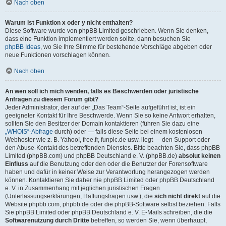
Nach oben
Warum ist Funktion x oder y nicht enthalten?
Diese Software wurde von phpBB Limited geschrieben. Wenn Sie denken,
dass eine Funktion implementiert werden sollte, dann besuchen Sie
phpBB Ideas
, wo Sie Ihre Stimme für bestehende Vorschläge abgeben oder
neue Funktionen vorschlagen können.
Nach oben
An wen soll ich mich wenden, falls es Beschwerden oder juristische
Anfragen zu diesem Forum gibt?
Jeder Administrator, der auf der „Das Team“-Seite aufgeführt ist, ist ein
geeigneter Kontakt für Ihre Beschwerde. Wenn Sie so keine Antwort erhalten,
sollten Sie den Besitzer der Domain kontaktieren (führen Sie dazu eine
„WHOIS“-Abfrage
durch) oder — falls diese Seite bei einem kostenlosen
Webhoster wie z. B. Yahoo!, free.fr, funpic.de usw. liegt — den Support oder
den Abuse-Kontakt des betreffenden Dienstes. Bitte beachten Sie, dass phpBB
Limited (phpBB.com) und phpBB Deutschland e. V. (phpBB.de)
absolut keinen
Einfluss
auf die Benutzung oder den oder die Benutzer der Forensoftware
haben und dafür in keiner Weise zur Verantwortung herangezogen werden
können. Kontaktieren Sie daher nie phpBB Limited oder phpBB Deutschland
e. V. in Zusammenhang mit jeglichen juristischen Fragen
(Unterlassungserklärungen, Haftungsfragen usw.), die
sich nicht direkt
auf die
Website phpbb.com, phpbb.de oder die phpBB-Software selbst beziehen. Falls
Sie phpBB Limited oder phpBB Deutschland e. V. E-Mails schreiben, die die
Softwarenutzung durch Dritte
betreffen, so werden Sie, wenn überhaupt,