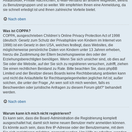
Avatarbilder, Private Nachrichten, E-Mail-Versand an andere Mitglieder, Beitritt
zu Benutzergruppen und so weiter. Wir empfehlen Ihnen eine Anmeldung, da
sie schnell erledigt ist und Ihnen zahlreiche Vorteile bietet.
Nach oben
Was ist COPPA?
COPPA, ausgeschrieben Children’s Online Privacy Protection Act of 1998
(deutsch: Gesetz zum Schutz der Privatsphäre von Kindern im Internet von
1998) ist ein Gesetz in den USA, welches festlegt, dass Websites, die
möglicherweise persönliche Daten von Kindern unter 13 Jahren erheben,
hierzu die Zustimmung der Eltern beziehungsweise des oder der
Erziehungsberechtigten benötigen. Wenn Sie sich unsicher sind, ob dies auf
Sie oder die Website, auf der Sie sich zu registrieren versuchen, zutrifft, ziehen
Sie einen rechtlichen Beistand zu Rate. Bitte beachten Sie, dass phpBB
Limited und der Besitzer dieses Boards keine Rechtsberatung anbieten kann
und nicht die Anlaufstelle für Rechtsangelegenheiten jeglicher Art ist; außer
solchen, die unter der Frage „An wen soll ich mich wenden, falls es
Beschwerden oder juristische Anfragen zu diesem Forum gibt?“ behandelt
werden.
Nach oben
Warum kann ich mich nicht registrieren?
Es kann sein, dass die Board-Administration die Registrierung komplett
ausgeschaltet hat, damit sich keine neuen Benutzer mehr anmelden können.
Es könnte auch sein, dass Ihre IP-Adresse oder der Benutzername, mit dem