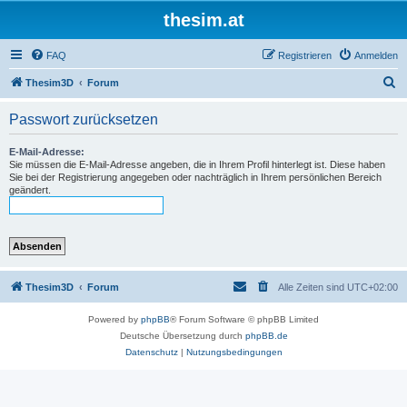
thesim.at
FAQ
Registrieren
Anmelden
S
Thesim3D
Forum
u
Passwort zurücksetzen
c
h
E-Mail-Adresse:
Sie müssen die E-Mail-Adresse angeben, die in Ihrem Profil hinterlegt ist. Diese haben
e
Sie bei der Registrierung angegeben oder nachträglich in Ihrem persönlichen Bereich
geändert.
Thesim3D
Forum
Alle Zeiten sind
UTC+02:00
Powered by
phpBB
® Forum Software © phpBB Limited
Deutsche Übersetzung durch
phpBB.de
Datenschutz
|
Nutzungsbedingungen