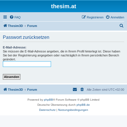
thesim.at
FAQ
Registrieren
Anmelden
S
Thesim3D
Forum
u
Passwort zurücksetzen
c
h
E-Mail-Adresse:
Sie müssen die E-Mail-Adresse angeben, die in Ihrem Profil hinterlegt ist. Diese haben
e
Sie bei der Registrierung angegeben oder nachträglich in Ihrem persönlichen Bereich
geändert.
Thesim3D
Forum
Alle Zeiten sind
UTC+02:00
Powered by
phpBB
® Forum Software © phpBB Limited
Deutsche Übersetzung durch
phpBB.de
Datenschutz
|
Nutzungsbedingungen