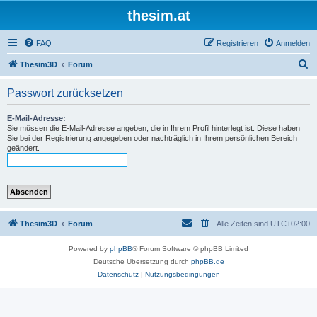
thesim.at
FAQ
Registrieren
Anmelden
S
Thesim3D
Forum
u
Passwort zurücksetzen
c
h
E-Mail-Adresse:
Sie müssen die E-Mail-Adresse angeben, die in Ihrem Profil hinterlegt ist. Diese haben
e
Sie bei der Registrierung angegeben oder nachträglich in Ihrem persönlichen Bereich
geändert.
Thesim3D
Forum
Alle Zeiten sind
UTC+02:00
Powered by
phpBB
® Forum Software © phpBB Limited
Deutsche Übersetzung durch
phpBB.de
Datenschutz
|
Nutzungsbedingungen