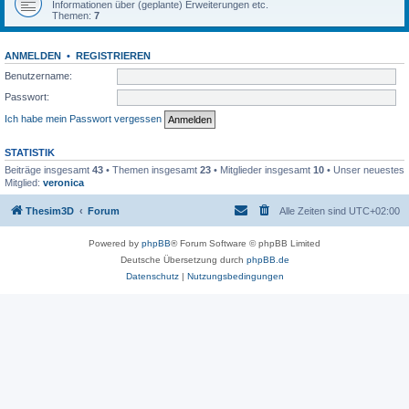
Informationen über (geplante) Erweiterungen etc.
Themen:
7
ANMELDEN
•
REGISTRIEREN
Benutzername:
Passwort:
Ich habe mein Passwort vergessen
STATISTIK
Beiträge insgesamt
43
• Themen insgesamt
23
• Mitglieder insgesamt
10
• Unser neuestes
Mitglied:
veronica
Thesim3D
Forum
Alle Zeiten sind
UTC+02:00
Powered by
phpBB
® Forum Software © phpBB Limited
Deutsche Übersetzung durch
phpBB.de
Datenschutz
|
Nutzungsbedingungen