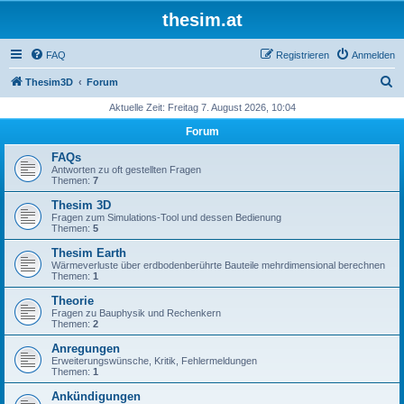
thesim.at
FAQ
Registrieren
Anmelden
S
Thesim3D
Forum
u
Aktuelle Zeit: Freitag 7. August 2026, 10:04
c
Forum
h
FAQs
e
Antworten zu oft gestellten Fragen
Themen:
7
Thesim 3D
Fragen zum Simulations-Tool und dessen Bedienung
Themen:
5
Thesim Earth
Wärmeverluste über erdbodenberührte Bauteile mehrdimensional berechnen
Themen:
1
Theorie
Fragen zu Bauphysik und Rechenkern
Themen:
2
Anregungen
Erweiterungswünsche, Kritik, Fehlermeldungen
Themen:
1
Ankündigungen