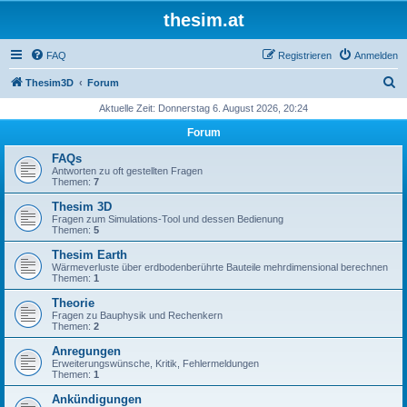
thesim.at
FAQ
Registrieren
Anmelden
S
Thesim3D
Forum
u
Aktuelle Zeit: Donnerstag 6. August 2026, 20:24
c
Forum
h
FAQs
e
Antworten zu oft gestellten Fragen
Themen:
7
Thesim 3D
Fragen zum Simulations-Tool und dessen Bedienung
Themen:
5
Thesim Earth
Wärmeverluste über erdbodenberührte Bauteile mehrdimensional berechnen
Themen:
1
Theorie
Fragen zu Bauphysik und Rechenkern
Themen:
2
Anregungen
Erweiterungswünsche, Kritik, Fehlermeldungen
Themen:
1
Ankündigungen