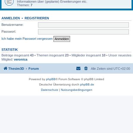
Informationen über (geplante) Erweiterungen etc.
Themen:
7
ANMELDEN
•
REGISTRIEREN
Benutzername:
Passwort:
Ich habe mein Passwort vergessen
STATISTIK
Beiträge insgesamt
43
• Themen insgesamt
23
• Mitglieder insgesamt
10
• Unser neuestes
Mitglied:
veronica
Thesim3D
Forum
Alle Zeiten sind
UTC+02:00
Powered by
phpBB
® Forum Software © phpBB Limited
Deutsche Übersetzung durch
phpBB.de
Datenschutz
|
Nutzungsbedingungen