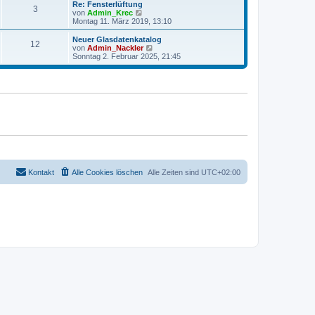
r
e
Re: Fensterlüftung
r
3
B
s
N
von
Admin_Krec
a
e
t
e
Montag 11. März 2019, 13:10
g
i
e
u
t
r
e
Neuer Glasdatenkatalog
r
12
B
s
N
von
Admin_Nackler
a
e
t
e
Sonntag 2. Februar 2025, 21:45
g
i
e
u
t
r
e
r
B
s
a
e
t
g
i
e
t
r
r
B
a
e
g
i
t
r
a
g
Kontakt
Alle Cookies löschen
Alle Zeiten sind
UTC+02:00