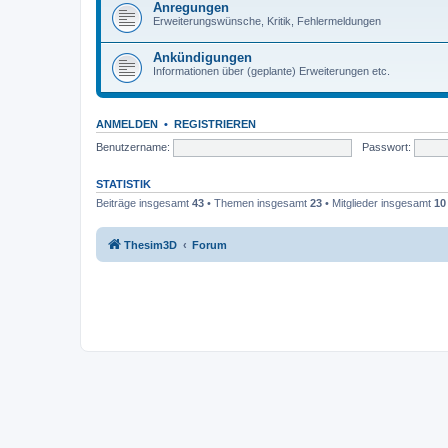
Anregungen
Erweiterungswünsche, Kritik, Fehlermeldungen
Ankündigungen
Informationen über (geplante) Erweiterungen etc.
ANMELDEN
•
REGISTRIEREN
Benutzername:
Passwort:
STATISTIK
Beiträge insgesamt
43
• Themen insgesamt
23
• Mitglieder insgesamt
10
Thesim3D
Forum