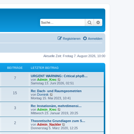
Suche
Erweiterte Suche
Registrieren
Anmelden
Aktuelle Zeit: Freitag 7. August 2026, 10:00
BEITRÄGE
LETZTER BEITRAG
URGENT WARNING: Critical phpB…
7
N
von
Admin_Krec
e
Samstag 13. Juni 2026, 02:51
u
e
Re: Dach- und Raumgeometrien
15
s
N
von
Dominik
t
e
Montag 15. Mai 2023, 10:41
e
u
r
e
Re: Instationäre, mehrdimensi…
3
B
s
N
von
Admin_Krec
e
t
e
Mittwoch 23. Januar 2019, 20:25
i
e
u
t
r
e
Theoretische Grundlagen zum S…
r
2
B
s
N
von
Admin_Nackler
a
e
t
e
Donnerstag 5. März 2020, 12:25
g
i
e
u
t