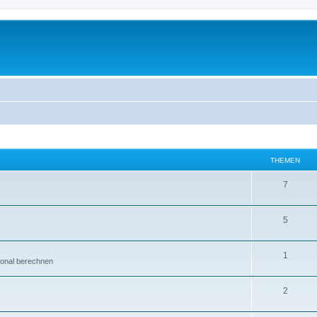
THEMEN
7
5
1
ional berechnen
2