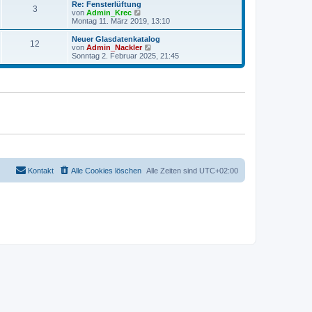
r
e
Re: Fensterlüftung
r
3
B
s
N
von
Admin_Krec
a
e
t
e
Montag 11. März 2019, 13:10
g
i
e
u
t
r
e
Neuer Glasdatenkatalog
r
12
B
s
N
von
Admin_Nackler
a
e
t
e
Sonntag 2. Februar 2025, 21:45
g
i
e
u
t
r
e
r
B
s
a
e
t
g
i
e
t
r
r
B
a
e
g
i
t
r
a
g
Kontakt
Alle Cookies löschen
Alle Zeiten sind
UTC+02:00