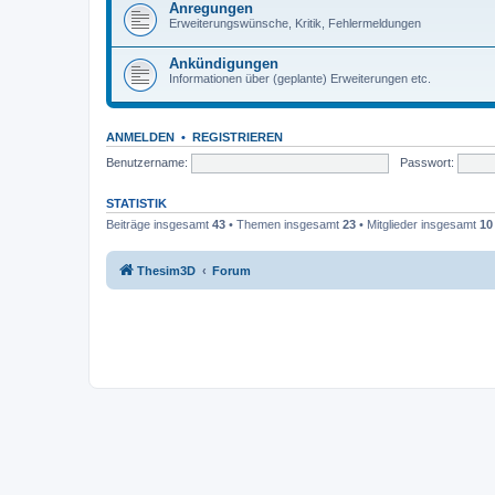
Anregungen
Erweiterungswünsche, Kritik, Fehlermeldungen
Ankündigungen
Informationen über (geplante) Erweiterungen etc.
ANMELDEN
•
REGISTRIEREN
Benutzername:
Passwort:
STATISTIK
Beiträge insgesamt
43
• Themen insgesamt
23
• Mitglieder insgesamt
10
Thesim3D
Forum