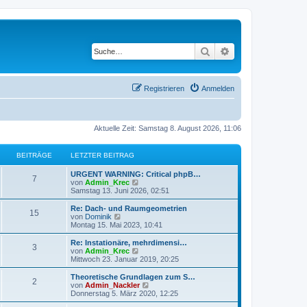
Suche
Erweiterte Suche
Registrieren
Anmelden
Aktuelle Zeit: Samstag 8. August 2026, 11:06
BEITRÄGE
LETZTER BEITRAG
URGENT WARNING: Critical phpB…
7
N
von
Admin_Krec
e
Samstag 13. Juni 2026, 02:51
u
e
Re: Dach- und Raumgeometrien
15
s
N
von
Dominik
t
e
Montag 15. Mai 2023, 10:41
e
u
r
e
Re: Instationäre, mehrdimensi…
3
B
s
N
von
Admin_Krec
e
t
e
Mittwoch 23. Januar 2019, 20:25
i
e
u
t
r
e
Theoretische Grundlagen zum S…
r
2
B
s
N
von
Admin_Nackler
a
e
t
e
Donnerstag 5. März 2020, 12:25
g
i
e
u
t