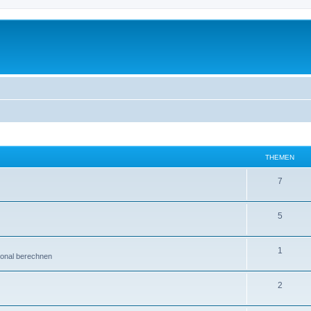
THEMEN
7
5
1
ional berechnen
2