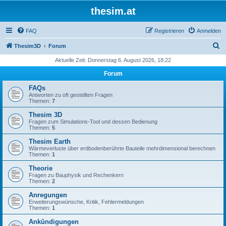
thesim.at
FAQ
Registrieren
Anmelden
S
Thesim3D
Forum
u
Aktuelle Zeit: Donnerstag 6. August 2026, 18:22
c
Forum
h
FAQs
e
Antworten zu oft gestellten Fragen
Themen:
7
Thesim 3D
Fragen zum Simulations-Tool und dessen Bedienung
Themen:
5
Thesim Earth
Wärmeverluste über erdbodenberührte Bauteile mehrdimensional berechnen
Themen:
1
Theorie
Fragen zu Bauphysik und Rechenkern
Themen:
2
Anregungen
Erweiterungswünsche, Kritik, Fehlermeldungen
Themen:
1
Ankündigungen