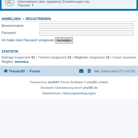
Informationen über (geplante) Erweiterungen etc.
Themen:
7
ANMELDEN
•
REGISTRIEREN
Benutzername:
Passwort:
Ich habe mein Passwort vergessen
STATISTIK
Beiträge insgesamt
43
• Themen insgesamt
23
• Mitglieder insgesamt
10
• Unser neuestes
Mitglied:
veronica
Thesim3D
Forum
Alle Zeiten sind
UTC+02:00
Powered by
phpBB
® Forum Software © phpBB Limited
Deutsche Übersetzung durch
phpBB.de
Datenschutz
|
Nutzungsbedingungen