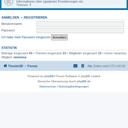
Informationen über (geplante) Erweiterungen etc.
Themen:
7
ANMELDEN
•
REGISTRIEREN
Benutzername:
Passwort:
Ich habe mein Passwort vergessen
STATISTIK
Beiträge insgesamt
43
• Themen insgesamt
23
• Mitglieder insgesamt
10
• Unser neuestes
Mitglied:
veronica
Thesim3D
Forum
Alle Zeiten sind
UTC+02:00
Powered by
phpBB
® Forum Software © phpBB Limited
Deutsche Übersetzung durch
phpBB.de
Datenschutz
|
Nutzungsbedingungen