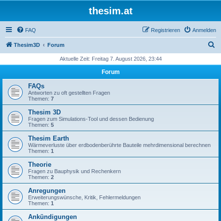
thesim.at
FAQ
Registrieren
Anmelden
S
Thesim3D
Forum
u
Aktuelle Zeit: Freitag 7. August 2026, 23:44
c
Forum
h
FAQs
e
Antworten zu oft gestellten Fragen
Themen:
7
Thesim 3D
Fragen zum Simulations-Tool und dessen Bedienung
Themen:
5
Thesim Earth
Wärmeverluste über erdbodenberührte Bauteile mehrdimensional berechnen
Themen:
1
Theorie
Fragen zu Bauphysik und Rechenkern
Themen:
2
Anregungen
Erweiterungswünsche, Kritik, Fehlermeldungen
Themen:
1
Ankündigungen