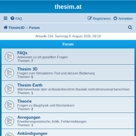
thesim.at
FAQ
Registrieren
Anmelden
S
Thesim3D
Forum
u
Aktuelle Zeit: Samstag 8. August 2026, 09:18
c
Forum
h
FAQs
e
Antworten zu oft gestellten Fragen
Themen:
7
Thesim 3D
Fragen zum Simulations-Tool und dessen Bedienung
Themen:
5
Thesim Earth
Wärmeverluste über erdbodenberührte Bauteile mehrdimensional berechnen
Themen:
1
Theorie
Fragen zu Bauphysik und Rechenkern
Themen:
2
Anregungen
Erweiterungswünsche, Kritik, Fehlermeldungen
Themen:
1
Ankündigungen