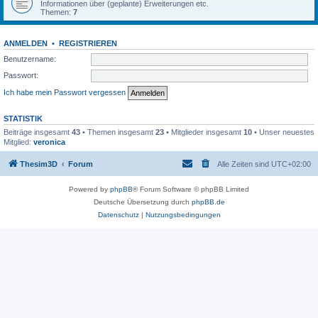
Informationen über (geplante) Erweiterungen etc.
Themen:
7
ANMELDEN
•
REGISTRIEREN
Benutzername:
Passwort:
Ich habe mein Passwort vergessen
STATISTIK
Beiträge insgesamt
43
• Themen insgesamt
23
• Mitglieder insgesamt
10
• Unser neuestes
Mitglied:
veronica
Thesim3D
Forum
Alle Zeiten sind
UTC+02:00
Powered by
phpBB
® Forum Software © phpBB Limited
Deutsche Übersetzung durch
phpBB.de
Datenschutz
|
Nutzungsbedingungen