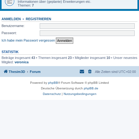
Informationen über (geplante) Erweiterungen etc.
Themen:
7
ANMELDEN
•
REGISTRIEREN
Benutzername:
Passwort:
Ich habe mein Passwort vergessen
STATISTIK
Beiträge insgesamt
43
• Themen insgesamt
23
• Mitglieder insgesamt
10
• Unser neuestes
Mitglied:
veronica
Thesim3D
Forum
Alle Zeiten sind
UTC+02:00
Powered by
phpBB
® Forum Software © phpBB Limited
Deutsche Übersetzung durch
phpBB.de
Datenschutz
|
Nutzungsbedingungen