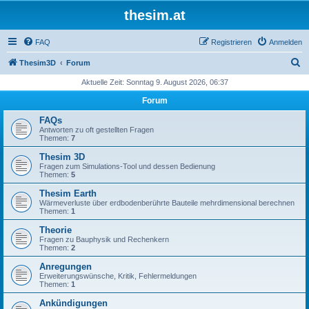
thesim.at
FAQ
Registrieren
Anmelden
S
Thesim3D
Forum
u
Aktuelle Zeit: Sonntag 9. August 2026, 06:37
c
Forum
h
FAQs
e
Antworten zu oft gestellten Fragen
Themen:
7
Thesim 3D
Fragen zum Simulations-Tool und dessen Bedienung
Themen:
5
Thesim Earth
Wärmeverluste über erdbodenberührte Bauteile mehrdimensional berechnen
Themen:
1
Theorie
Fragen zu Bauphysik und Rechenkern
Themen:
2
Anregungen
Erweiterungswünsche, Kritik, Fehlermeldungen
Themen:
1
Ankündigungen