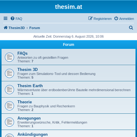
thesim.at
FAQ
Registrieren
Anmelden
S
Thesim3D
Forum
u
Aktuelle Zeit: Donnerstag 6. August 2026, 10:06
c
Forum
h
FAQs
e
Antworten zu oft gestellten Fragen
Themen:
7
Thesim 3D
Fragen zum Simulations-Tool und dessen Bedienung
Themen:
5
Thesim Earth
Wärmeverluste über erdbodenberührte Bauteile mehrdimensional berechnen
Themen:
1
Theorie
Fragen zu Bauphysik und Rechenkern
Themen:
2
Anregungen
Erweiterungswünsche, Kritik, Fehlermeldungen
Themen:
1
Ankündigungen