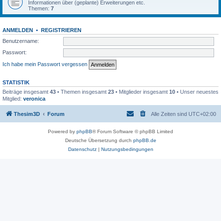
Informationen über (geplante) Erweiterungen etc.
Themen:
7
ANMELDEN
•
REGISTRIEREN
Benutzername:
Passwort:
Ich habe mein Passwort vergessen
STATISTIK
Beiträge insgesamt
43
• Themen insgesamt
23
• Mitglieder insgesamt
10
• Unser neuestes
Mitglied:
veronica
Thesim3D
Forum
Alle Zeiten sind
UTC+02:00
Powered by
phpBB
® Forum Software © phpBB Limited
Deutsche Übersetzung durch
phpBB.de
Datenschutz
|
Nutzungsbedingungen