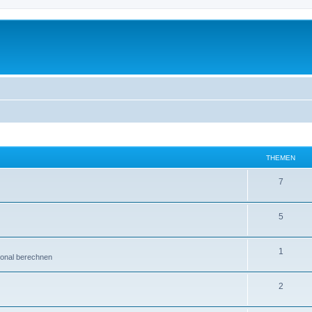
THEMEN
7
5
1
ional berechnen
2