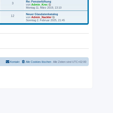
r
e
Re: Fensterlüftung
r
3
B
s
N
von
Admin_Krec
a
e
t
e
Montag 11. März 2019, 13:10
g
i
e
u
t
r
e
Neuer Glasdatenkatalog
r
12
B
s
N
von
Admin_Nackler
a
e
t
e
Sonntag 2. Februar 2025, 21:45
g
i
e
u
t
r
e
r
B
s
a
e
t
g
i
e
t
r
r
B
a
e
g
i
t
r
a
g
Kontakt
Alle Cookies löschen
Alle Zeiten sind
UTC+02:00