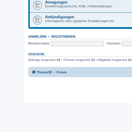
Anregungen
Erweiterungswünsche, Kritik, Fehlermeldungen
Ankündigungen
Informationen über (geplante) Erweiterungen etc.
ANMELDEN
•
REGISTRIEREN
Benutzername:
Passwort:
STATISTIK
Beiträge insgesamt
43
• Themen insgesamt
23
• Mitglieder insgesamt
10
Thesim3D
Forum