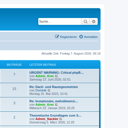
Suche
Erweiterte Suche
Registrieren
Anmelden
Aktuelle Zeit: Freitag 7. August 2026, 06:18
BEITRÄGE
LETZTER BEITRAG
URGENT WARNING: Critical phpB…
7
N
von
Admin_Krec
e
Samstag 13. Juni 2026, 02:51
u
e
Re: Dach- und Raumgeometrien
15
s
N
von
Dominik
t
e
Montag 15. Mai 2023, 10:41
e
u
r
e
Re: Instationäre, mehrdimensi…
3
B
s
N
von
Admin_Krec
e
t
e
Mittwoch 23. Januar 2019, 20:25
i
e
u
t
r
e
Theoretische Grundlagen zum S…
r
2
B
s
N
von
Admin_Nackler
a
e
t
e
Donnerstag 5. März 2020, 12:25
g
i
e
u
t