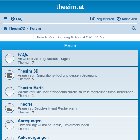
thesim.at
FAQ
Registrieren
Anmelden
S
Thesim3D
Forum
u
Aktuelle Zeit: Samstag 8. August 2026, 21:55
c
Forum
h
FAQs
e
Antworten zu oft gestellten Fragen
Themen:
7
Thesim 3D
Fragen zum Simulations-Tool und dessen Bedienung
Themen:
5
Thesim Earth
Wärmeverluste über erdbodenberührte Bauteile mehrdimensional berechnen
Themen:
1
Theorie
Fragen zu Bauphysik und Rechenkern
Themen:
2
Anregungen
Erweiterungswünsche, Kritik, Fehlermeldungen
Themen:
1
Ankündigungen