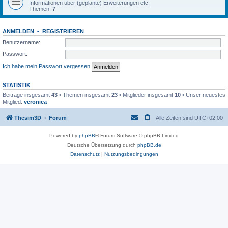
Informationen über (geplante) Erweiterungen etc.
Themen:
7
ANMELDEN
•
REGISTRIEREN
Benutzername:
Passwort:
Ich habe mein Passwort vergessen
STATISTIK
Beiträge insgesamt
43
• Themen insgesamt
23
• Mitglieder insgesamt
10
• Unser neuestes
Mitglied:
veronica
Thesim3D
Forum
Alle Zeiten sind
UTC+02:00
Powered by
phpBB
® Forum Software © phpBB Limited
Deutsche Übersetzung durch
phpBB.de
Datenschutz
|
Nutzungsbedingungen