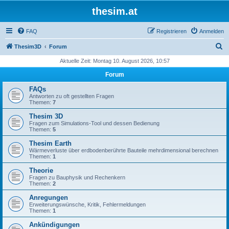
thesim.at
FAQ
Registrieren
Anmelden
S
Thesim3D
Forum
u
Aktuelle Zeit: Montag 10. August 2026, 10:57
c
Forum
h
FAQs
e
Antworten zu oft gestellten Fragen
Themen:
7
Thesim 3D
Fragen zum Simulations-Tool und dessen Bedienung
Themen:
5
Thesim Earth
Wärmeverluste über erdbodenberührte Bauteile mehrdimensional berechnen
Themen:
1
Theorie
Fragen zu Bauphysik und Rechenkern
Themen:
2
Anregungen
Erweiterungswünsche, Kritik, Fehlermeldungen
Themen:
1
Ankündigungen