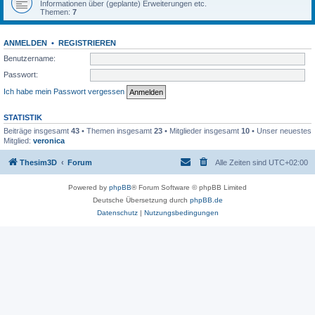
Informationen über (geplante) Erweiterungen etc.
Themen:
7
ANMELDEN
•
REGISTRIEREN
Benutzername:
Passwort:
Ich habe mein Passwort vergessen
STATISTIK
Beiträge insgesamt
43
• Themen insgesamt
23
• Mitglieder insgesamt
10
• Unser neuestes
Mitglied:
veronica
Thesim3D
Forum
Alle Zeiten sind
UTC+02:00
Powered by
phpBB
® Forum Software © phpBB Limited
Deutsche Übersetzung durch
phpBB.de
Datenschutz
|
Nutzungsbedingungen