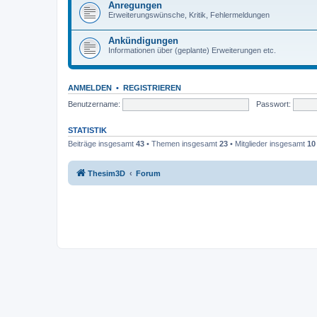
Anregungen
Erweiterungswünsche, Kritik, Fehlermeldungen
Ankündigungen
Informationen über (geplante) Erweiterungen etc.
ANMELDEN
•
REGISTRIEREN
Benutzername:
Passwort:
STATISTIK
Beiträge insgesamt
43
• Themen insgesamt
23
• Mitglieder insgesamt
10
Thesim3D
Forum