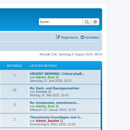
Suche
Erweiterte Suche
Registrieren
Anmelden
Aktuelle Zeit: Samstag 8. August 2026, 08:04
BEITRÄGE
LETZTER BEITRAG
URGENT WARNING: Critical phpB…
7
N
von
Admin_Krec
e
Samstag 13. Juni 2026, 02:51
u
e
Re: Dach- und Raumgeometrien
15
s
N
von
Dominik
t
e
Montag 15. Mai 2023, 10:41
e
u
r
e
Re: Instationäre, mehrdimensi…
3
B
s
N
von
Admin_Krec
e
t
e
Mittwoch 23. Januar 2019, 20:25
i
e
u
t
r
e
Theoretische Grundlagen zum S…
r
2
B
s
N
von
Admin_Nackler
a
e
t
e
Donnerstag 5. März 2020, 12:25
g
i
e
u
t