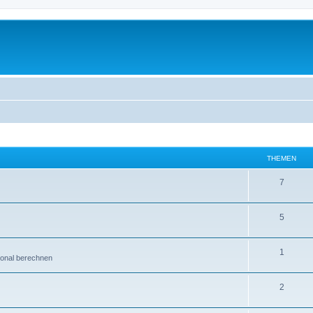
THEMEN
7
5
1
ional berechnen
2