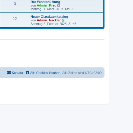
r
e
Re: Fensterlüftung
r
3
B
s
N
von
Admin_Krec
a
e
t
e
Montag 11. März 2019, 13:10
g
i
e
u
t
r
e
Neuer Glasdatenkatalog
r
12
B
s
N
von
Admin_Nackler
a
e
t
e
Sonntag 2. Februar 2025, 21:45
g
i
e
u
t
r
e
r
B
s
a
e
t
g
i
e
t
r
r
B
a
e
g
i
t
r
a
g
Kontakt
Alle Cookies löschen
Alle Zeiten sind
UTC+02:00