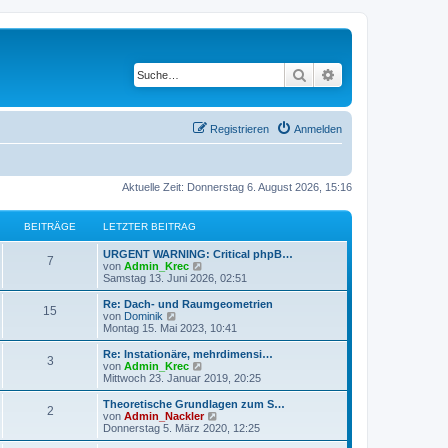
Suche
Erweiterte Suche
Registrieren
Anmelden
Aktuelle Zeit: Donnerstag 6. August 2026, 15:16
BEITRÄGE
LETZTER BEITRAG
URGENT WARNING: Critical phpB…
7
N
von
Admin_Krec
e
Samstag 13. Juni 2026, 02:51
u
e
Re: Dach- und Raumgeometrien
15
s
N
von
Dominik
t
e
Montag 15. Mai 2023, 10:41
e
u
r
e
Re: Instationäre, mehrdimensi…
3
B
s
N
von
Admin_Krec
e
t
e
Mittwoch 23. Januar 2019, 20:25
i
e
u
t
r
e
Theoretische Grundlagen zum S…
r
2
B
s
N
von
Admin_Nackler
a
e
t
e
Donnerstag 5. März 2020, 12:25
g
i
e
u
t