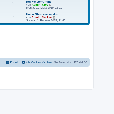
r
e
Re: Fensterlüftung
r
3
B
s
N
von
Admin_Krec
a
e
t
e
Montag 11. März 2019, 13:10
g
i
e
u
t
r
e
Neuer Glasdatenkatalog
r
12
B
s
N
von
Admin_Nackler
a
e
t
e
Sonntag 2. Februar 2025, 21:45
g
i
e
u
t
r
e
r
B
s
a
e
t
g
i
e
t
r
r
B
a
e
g
i
t
r
a
g
Kontakt
Alle Cookies löschen
Alle Zeiten sind
UTC+02:00