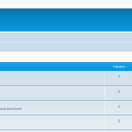
THEMEN
7
5
1
ional berechnen
2