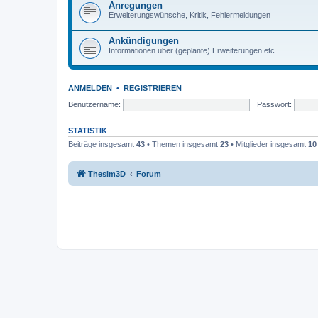
Anregungen
Erweiterungswünsche, Kritik, Fehlermeldungen
Ankündigungen
Informationen über (geplante) Erweiterungen etc.
ANMELDEN
•
REGISTRIEREN
Benutzername:
Passwort:
STATISTIK
Beiträge insgesamt
43
• Themen insgesamt
23
• Mitglieder insgesamt
10
Thesim3D
Forum