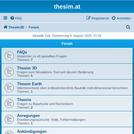
thesim.at
FAQ
Registrieren
Anmelden
S
Thesim3D
Forum
u
Aktuelle Zeit: Donnerstag 6. August 2026, 21:56
c
Forum
h
FAQs
e
Antworten zu oft gestellten Fragen
Themen:
7
Thesim 3D
Fragen zum Simulations-Tool und dessen Bedienung
Themen:
5
Thesim Earth
Wärmeverluste über erdbodenberührte Bauteile mehrdimensional berechnen
Themen:
1
Theorie
Fragen zu Bauphysik und Rechenkern
Themen:
2
Anregungen
Erweiterungswünsche, Kritik, Fehlermeldungen
Themen:
1
Ankündigungen