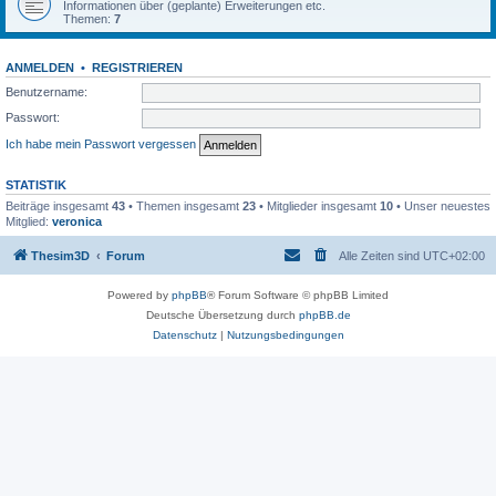
Informationen über (geplante) Erweiterungen etc.
Themen:
7
ANMELDEN
•
REGISTRIEREN
Benutzername:
Passwort:
Ich habe mein Passwort vergessen
STATISTIK
Beiträge insgesamt
43
• Themen insgesamt
23
• Mitglieder insgesamt
10
• Unser neuestes
Mitglied:
veronica
Thesim3D
Forum
Alle Zeiten sind
UTC+02:00
Powered by
phpBB
® Forum Software © phpBB Limited
Deutsche Übersetzung durch
phpBB.de
Datenschutz
|
Nutzungsbedingungen