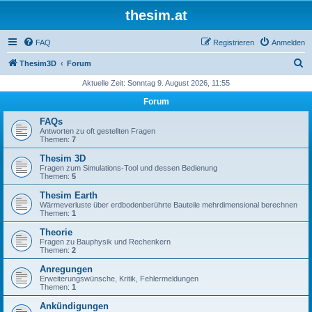
thesim.at
FAQ
Registrieren
Anmelden
S
Thesim3D
Forum
u
Aktuelle Zeit: Sonntag 9. August 2026, 11:55
c
Forum
h
FAQs
e
Antworten zu oft gestellten Fragen
Themen:
7
Thesim 3D
Fragen zum Simulations-Tool und dessen Bedienung
Themen:
5
Thesim Earth
Wärmeverluste über erdbodenberührte Bauteile mehrdimensional berechnen
Themen:
1
Theorie
Fragen zu Bauphysik und Rechenkern
Themen:
2
Anregungen
Erweiterungswünsche, Kritik, Fehlermeldungen
Themen:
1
Ankündigungen