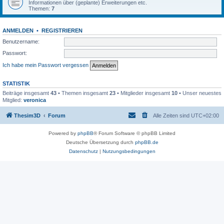
Informationen über (geplante) Erweiterungen etc.
Themen:
7
ANMELDEN
•
REGISTRIEREN
Benutzername:
Passwort:
Ich habe mein Passwort vergessen
STATISTIK
Beiträge insgesamt
43
• Themen insgesamt
23
• Mitglieder insgesamt
10
• Unser neuestes
Mitglied:
veronica
Thesim3D
Forum
Alle Zeiten sind
UTC+02:00
Powered by
phpBB
® Forum Software © phpBB Limited
Deutsche Übersetzung durch
phpBB.de
Datenschutz
|
Nutzungsbedingungen