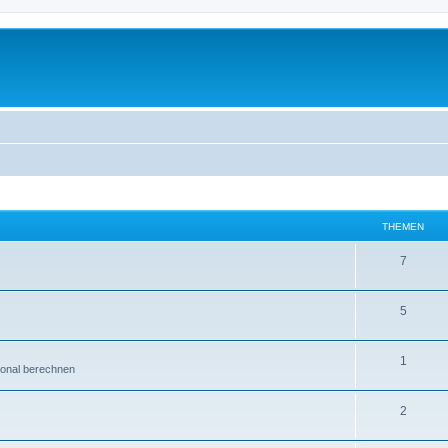
THEMEN
7
5
1
ional berechnen
2