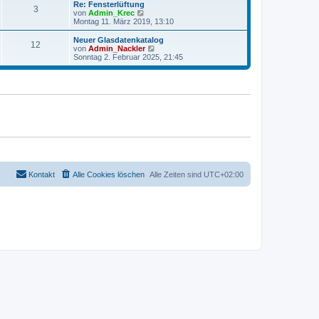
r
e
Re: Fensterlüftung
r
3
B
s
N
von
Admin_Krec
a
e
t
e
Montag 11. März 2019, 13:10
g
i
e
u
t
r
e
Neuer Glasdatenkatalog
r
12
B
s
N
von
Admin_Nackler
a
e
t
e
Sonntag 2. Februar 2025, 21:45
g
i
e
u
t
r
e
r
B
s
a
e
t
g
i
e
t
r
r
B
a
e
g
i
t
r
a
g
Kontakt
Alle Cookies löschen
Alle Zeiten sind
UTC+02:00