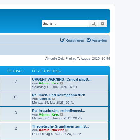
Suche
Erweiterte Suche
Registrieren
Anmelden
Aktuelle Zeit: Freitag 7. August 2026, 18:54
BEITRÄGE
LETZTER BEITRAG
URGENT WARNING: Critical phpB…
7
N
von
Admin_Krec
e
Samstag 13. Juni 2026, 02:51
u
e
Re: Dach- und Raumgeometrien
15
s
N
von
Dominik
t
e
Montag 15. Mai 2023, 10:41
e
u
r
e
Re: Instationäre, mehrdimensi…
3
B
s
N
von
Admin_Krec
e
t
e
Mittwoch 23. Januar 2019, 20:25
i
e
u
t
r
e
Theoretische Grundlagen zum S…
r
2
B
s
N
von
Admin_Nackler
a
e
t
e
Donnerstag 5. März 2020, 12:25
g
i
e
u
t