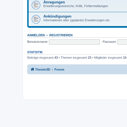
Anregungen
Erweiterungswünsche, Kritik, Fehlermeldungen
Ankündigungen
Informationen über (geplante) Erweiterungen etc.
ANMELDEN
•
REGISTRIEREN
Benutzername:
Passwort:
STATISTIK
Beiträge insgesamt
43
• Themen insgesamt
23
• Mitglieder insgesamt
10
Thesim3D
Forum