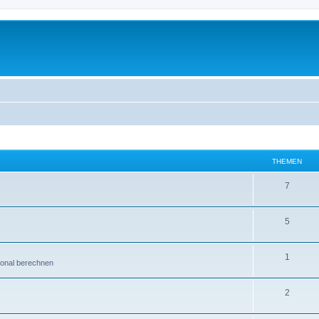
THEMEN
7
5
1
ional berechnen
2