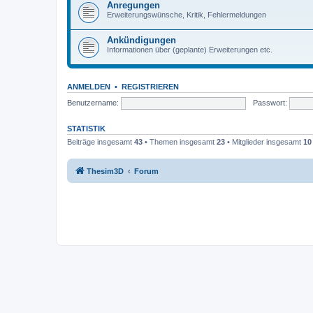
Anregungen
Erweiterungswünsche, Kritik, Fehlermeldungen
Ankündigungen
Informationen über (geplante) Erweiterungen etc.
ANMELDEN
•
REGISTRIEREN
Benutzername:
Passwort:
STATISTIK
Beiträge insgesamt
43
• Themen insgesamt
23
• Mitglieder insgesamt
10
Thesim3D
Forum