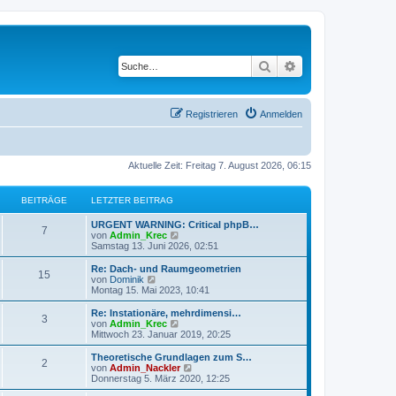
Suche
Erweiterte Suche
Registrieren
Anmelden
Aktuelle Zeit: Freitag 7. August 2026, 06:15
BEITRÄGE
LETZTER BEITRAG
URGENT WARNING: Critical phpB…
7
N
von
Admin_Krec
e
Samstag 13. Juni 2026, 02:51
u
e
Re: Dach- und Raumgeometrien
15
s
N
von
Dominik
t
e
Montag 15. Mai 2023, 10:41
e
u
r
e
Re: Instationäre, mehrdimensi…
3
B
s
N
von
Admin_Krec
e
t
e
Mittwoch 23. Januar 2019, 20:25
i
e
u
t
r
e
Theoretische Grundlagen zum S…
r
2
B
s
N
von
Admin_Nackler
a
e
t
e
Donnerstag 5. März 2020, 12:25
g
i
e
u
t