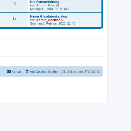
r
e
Re: Fensterlüftung
r
3
B
s
N
von
Admin_Krec
a
e
t
e
Montag 11. März 2019, 13:10
g
i
e
u
t
r
e
Neuer Glasdatenkatalog
r
12
B
s
N
von
Admin_Nackler
a
e
t
e
Sonntag 2. Februar 2025, 21:45
g
i
e
u
t
r
e
r
B
s
a
e
t
g
i
e
t
r
r
B
a
e
g
i
t
r
a
g
Kontakt
Alle Cookies löschen
Alle Zeiten sind
UTC+02:00