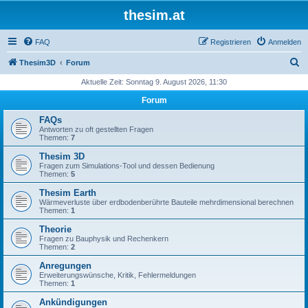
thesim.at
FAQ
Registrieren
Anmelden
S
Thesim3D
Forum
u
Aktuelle Zeit: Sonntag 9. August 2026, 11:30
c
Forum
h
FAQs
e
Antworten zu oft gestellten Fragen
Themen:
7
Thesim 3D
Fragen zum Simulations-Tool und dessen Bedienung
Themen:
5
Thesim Earth
Wärmeverluste über erdbodenberührte Bauteile mehrdimensional berechnen
Themen:
1
Theorie
Fragen zu Bauphysik und Rechenkern
Themen:
2
Anregungen
Erweiterungswünsche, Kritik, Fehlermeldungen
Themen:
1
Ankündigungen