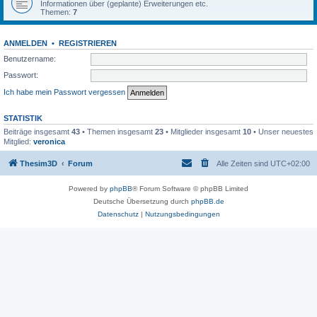
Informationen über (geplante) Erweiterungen etc.
Themen:
7
ANMELDEN
•
REGISTRIEREN
Benutzername:
Passwort:
Ich habe mein Passwort vergessen
STATISTIK
Beiträge insgesamt
43
• Themen insgesamt
23
• Mitglieder insgesamt
10
• Unser neuestes
Mitglied:
veronica
Thesim3D
Forum
Alle Zeiten sind
UTC+02:00
Powered by
phpBB
® Forum Software © phpBB Limited
Deutsche Übersetzung durch
phpBB.de
Datenschutz
|
Nutzungsbedingungen