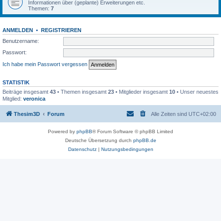
Informationen über (geplante) Erweiterungen etc.
Themen:
7
ANMELDEN
•
REGISTRIEREN
Benutzername:
Passwort:
Ich habe mein Passwort vergessen
STATISTIK
Beiträge insgesamt
43
• Themen insgesamt
23
• Mitglieder insgesamt
10
• Unser neuestes
Mitglied:
veronica
Thesim3D
Forum
Alle Zeiten sind
UTC+02:00
Powered by
phpBB
® Forum Software © phpBB Limited
Deutsche Übersetzung durch
phpBB.de
Datenschutz
|
Nutzungsbedingungen