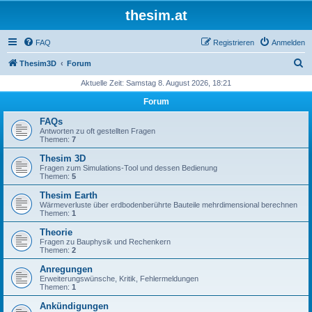
thesim.at
FAQ
Registrieren
Anmelden
S
Thesim3D
Forum
u
Aktuelle Zeit: Samstag 8. August 2026, 18:21
c
Forum
h
FAQs
e
Antworten zu oft gestellten Fragen
Themen:
7
Thesim 3D
Fragen zum Simulations-Tool und dessen Bedienung
Themen:
5
Thesim Earth
Wärmeverluste über erdbodenberührte Bauteile mehrdimensional berechnen
Themen:
1
Theorie
Fragen zu Bauphysik und Rechenkern
Themen:
2
Anregungen
Erweiterungswünsche, Kritik, Fehlermeldungen
Themen:
1
Ankündigungen